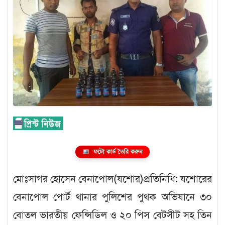
ফটো কার্ড তৈরি করুন
মোঃসাগর হোসেন বেনাপোল(যশোর)প্রতিনিধি: যশোরের
বেনাপোল পোর্ট থানার পুলিশের পুথক অভিযানে ৩০
বোতল ভারতীয় ফেন্সিডিল ও ২০ পিস বেটসীট সহ তিন