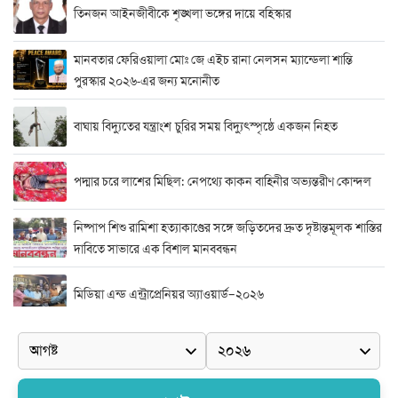
তিনজন আইনজীবীকে শৃঙ্খলা ভঙ্গের দায়ে বহিস্কার
মানবতার ফেরিওয়ালা মোঃ জে এইচ রানা নেলসন ম্যান্ডেলা শান্তি
পুরস্কার ২০২৬-এর জন্য মনোনীত
বাঘায় বিদ্যুতের যন্ত্রাংশ চুরির সময় বিদ্যুৎস্পৃষ্ঠে একজন নিহত
পদ্মার চরে লাশের মিছিল: নেপথ্যে কাকন বাহিনীর অভ্যন্তরীণ কোন্দল
নিষ্পাপ শিশু রামিশা হত্যাকাণ্ডের সঙ্গে জড়িতদের দ্রুত দৃষ্টান্তমূলক শাস্তির
দাবিতে সাভারে এক বিশাল মানববন্ধন
মিডিয়া এন্ড এন্ট্রাপ্রেনিয়র অ্যাওয়ার্ড–২০২৬
র‍্যাবের বিশেষ অভিযান: বিদেশি পিস্তল, গুলি, মাদক ও নগদ অর্থ উদ্ধার,
আটক ২
দুর্নীতি ও অনিয়মের অভিযোগে অভিযুক্ত সাব-রেজিস্ট্রার মো. জাকির