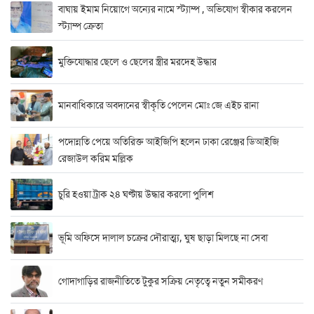
বাঘায় ইমাম নিয়োগে অন্যের নামে স্ট্যাম্প , অভিযোগ স্বীকার করলেন
স্ট্যাম্প ক্রেতা
মুক্তিযোদ্ধার ছেলে ও ছেলের স্ত্রীর মরদেহ উদ্ধার
মানবাধিকারে অবদানের স্বীকৃতি পেলেন মোঃ জে এইচ রানা
পদোন্নতি পেয়ে অতিরিক্ত আইজিপি হলেন ঢাকা রেঞ্জের ডিআইজি
রেজাউল করিম মল্লিক
চুরি হওয়া ট্রাক ২৪ ঘণ্টায় উদ্ধার করলো পুলিশ
ভূমি অফিসে দালাল চক্রের দৌরাত্ম্য, ঘুষ ছাড়া মিলছে না সেবা
গোদাগাড়ির রাজনীতিতে টুকুর সক্রিয় নেতৃত্বে নতুন সমীকরণ