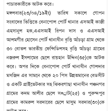
পাচারকারীকে আটক করে।
মঙ্গলবার(২৩/০৪/১৯ইং) তারিখ সকালে গোপন
সংবাদের ভিত্তিতে বেনাপোল পোর্ট থানার এসআই কাজী
এহসানুল হক,এএসআই রিপন দাস ও এএসআই
আলমগীর হোসেন পোর্ট থানাধীন বৃত্তি আঁচড়া গ্রাম থেকে
৩০ বোতল ভারতীয় ফেন্সিডিলসহ বৃত্তি আঁচড়া গ্রামের
নজরুল ইসলামের ছেলে রায়হান উদ্দিন(৩৫)কে আটক
করে। অপর দিকে বেনাপোল পোর্ট থানাধীন গোলদার
মসজিদ এর সামনে থেকে ২০ পিস উন্নতমানের বেডসীট
ও একটি প্রাইভেটকার সহ ঝিকরগাছা থানাধীন পঞ্চনগর
গ্রামের কদম আলীর ছেলে স¤্রাট(২৫) ও পুরুন্দপুর
গ্রামের কামরুল সরদারের ছেলে মাসুম সরদার(৩০)কে