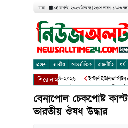
ঢাকা
৯ই আগস্ট, ২০২৬ খ্রিস্টাব্দ
|
২৫শে শ্রাবণ, ১৪৩৩ বঙ্গাব
প্রচ্ছদ
জাতীয়
আন্তর্জাতিক
রাজনীতি
ধর্ম
এন্ড এন্ট্রাপ্রেনিয়র অ্যাওয়ার্ড–২০২৬
ইস্টার্ন ইউনিভার্সিটির সোশ
শিরোনাম
ীর মুক্তিযোদ্ধা আব্দুল খালেক এর ইন্তেকাল
আত্মশুদ্ধি অর্জন ও অশ
বেনাপোল চেকপোষ্ট কাস্টম
ভারতীয় ঔষধ উদ্ধার