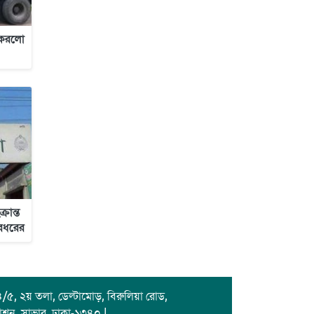
জাবাল-ই-নূর মডেল মাদ্রাসায় ১২তম
বার্ষিক পুরস্কার বিতরণ ও বালিকা
র করলো
ক্যাম্পাসের শুভ উদ্বোধন
রান্ত
রধরের
/৫, ২য় তলা, ডেল্টামোড়, বিরুলিয়া রোড,
াশন, সাভার, ঢাকা-১৩৪০ |