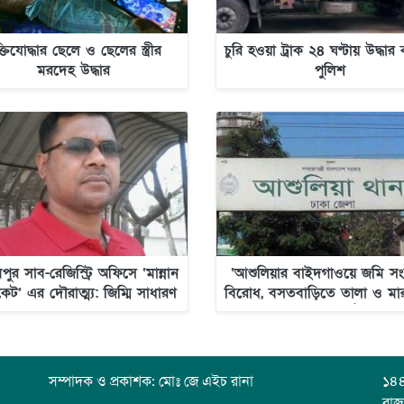
ক্তিযোদ্ধার ছেলে ও ছেলের স্ত্রীর
চুরি হওয়া ট্রাক ২৪ ঘণ্টায় উদ্ধা
মরদেহ উদ্ধার
পুলিশ
পুর সাব-রেজিস্ট্রি অফিসে ‘মান্নান
‘আশুলিয়ার বাইদগাওয়ে জমি সংক্
িকেট’ এর দৌরাত্ম্য: জিম্মি সাধারণ
বিরোধ, বসতবাড়িতে তালা ও মা
মানুষ
অভিযোগ উঠেছে’
সম্পাদক ও প্রকাশক: মোঃ জে এইচ রানা
১৪৪
রাজ