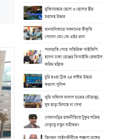
মুক্তিযোদ্ধার ছেলে ও ছেলের স্ত্রীর
মরদেহ উদ্ধার
মানবাধিকারে অবদানের স্বীকৃতি
পেলেন মোঃ জে এইচ রানা
পদোন্নতি পেয়ে অতিরিক্ত আইজিপি
হলেন ঢাকা রেঞ্জের ডিআইজি রেজাউল
করিম মল্লিক
চুরি হওয়া ট্রাক ২৪ ঘণ্টায় উদ্ধার
করলো পুলিশ
ভূমি অফিসে দালাল চক্রের দৌরাত্ম্য,
ঘুষ ছাড়া মিলছে না সেবা
গোদাগাড়ির রাজনীতিতে টুকুর সক্রিয়
নেতৃত্বে নতুন সমীকরণ
তিনজন আইনজীবীকে শৃঙ্খলা ভঙ্গের