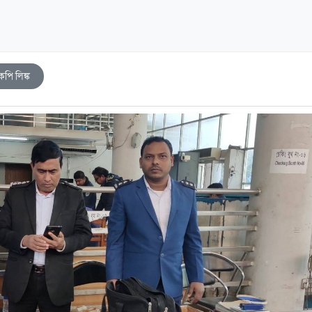
কপি লিঙ্ক