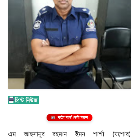
ফটো কার্ড তৈরি করুন
এম আহসানুর রহমান ইমন শার্শা (যশোর)