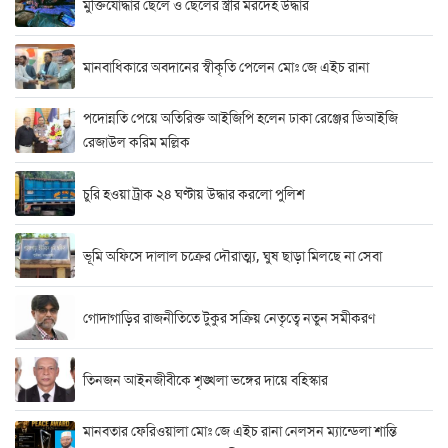
মুক্তিযোদ্ধার ছেলে ও ছেলের স্ত্রীর মরদেহ উদ্ধার
মানবাধিকারে অবদানের স্বীকৃতি পেলেন মোঃ জে এইচ রানা
পদোন্নতি পেয়ে অতিরিক্ত আইজিপি হলেন ঢাকা রেঞ্জের ডিআইজি
রেজাউল করিম মল্লিক
চুরি হওয়া ট্রাক ২৪ ঘণ্টায় উদ্ধার করলো পুলিশ
ভূমি অফিসে দালাল চক্রের দৌরাত্ম্য, ঘুষ ছাড়া মিলছে না সেবা
গোদাগাড়ির রাজনীতিতে টুকুর সক্রিয় নেতৃত্বে নতুন সমীকরণ
তিনজন আইনজীবীকে শৃঙ্খলা ভঙ্গের দায়ে বহিস্কার
মানবতার ফেরিওয়ালা মোঃ জে এইচ রানা নেলসন ম্যান্ডেলা শান্তি