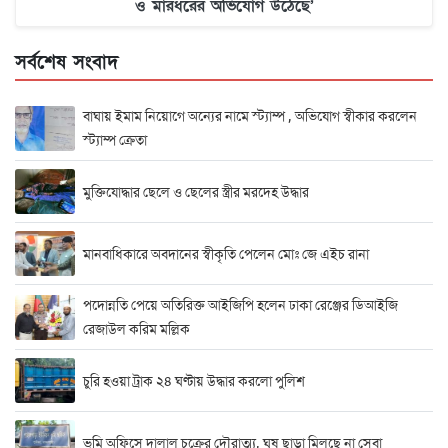
ও মারধরের অভিযোগ উঠেছে’
সর্বশেষ সংবাদ
বাঘায় ইমাম নিয়োগে অন্যের নামে স্ট্যাম্প , অভিযোগ স্বীকার করলেন
স্ট্যাম্প ক্রেতা
মুক্তিযোদ্ধার ছেলে ও ছেলের স্ত্রীর মরদেহ উদ্ধার
মানবাধিকারে অবদানের স্বীকৃতি পেলেন মোঃ জে এইচ রানা
পদোন্নতি পেয়ে অতিরিক্ত আইজিপি হলেন ঢাকা রেঞ্জের ডিআইজি
রেজাউল করিম মল্লিক
চুরি হওয়া ট্রাক ২৪ ঘণ্টায় উদ্ধার করলো পুলিশ
ভূমি অফিসে দালাল চক্রের দৌরাত্ম্য, ঘুষ ছাড়া মিলছে না সেবা