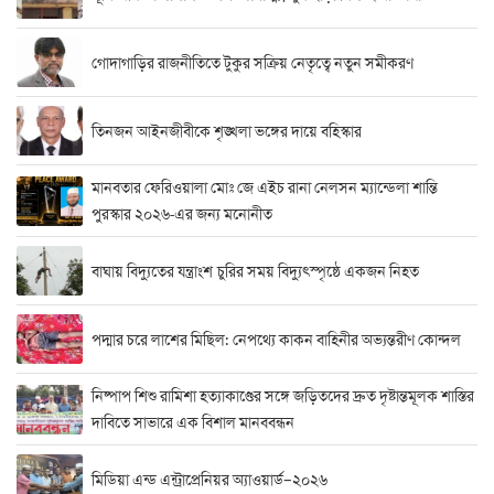
গোদাগাড়ির রাজনীতিতে টুকুর সক্রিয় নেতৃত্বে নতুন সমীকরণ
তিনজন আইনজীবীকে শৃঙ্খলা ভঙ্গের দায়ে বহিস্কার
মানবতার ফেরিওয়ালা মোঃ জে এইচ রানা নেলসন ম্যান্ডেলা শান্তি
পুরস্কার ২০২৬-এর জন্য মনোনীত
বাঘায় বিদ্যুতের যন্ত্রাংশ চুরির সময় বিদ্যুৎস্পৃষ্ঠে একজন নিহত
পদ্মার চরে লাশের মিছিল: নেপথ্যে কাকন বাহিনীর অভ্যন্তরীণ কোন্দল
নিষ্পাপ শিশু রামিশা হত্যাকাণ্ডের সঙ্গে জড়িতদের দ্রুত দৃষ্টান্তমূলক শাস্তির
দাবিতে সাভারে এক বিশাল মানববন্ধন
মিডিয়া এন্ড এন্ট্রাপ্রেনিয়র অ্যাওয়ার্ড–২০২৬