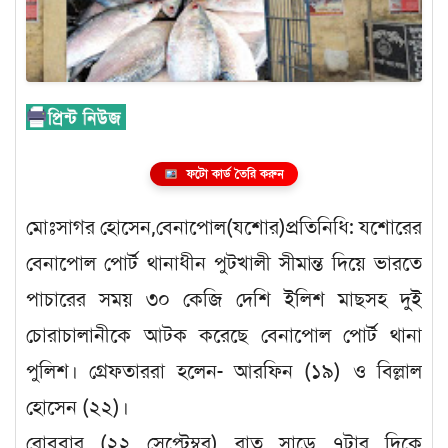
ফটো কার্ড তৈরি করুন
মোঃসাগর হোসেন,বেনাপোল(যশোর)প্রতিনিধি: যশোরের
বেনাপোল পোর্ট থানাধীন পুটখালী সীমান্ত দিয়ে ভারতে
পাচারের সময় ৩০ কেজি দেশি ইলিশ মাছসহ দুই
চোরাচালানীকে আটক করেছে বেনাপোল পোর্ট থানা
পুলিশ। গ্রেফতাররা হলেন- আরফিন (১৯) ও বিল্লাল
হোসেন (২২)।
রোববার (২২ সেপ্টেম্বর) রাত সাড়ে ৭টার দিকে