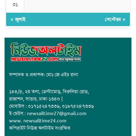
৩১
« জুলাই
সেপ্টেম্বর »
সম্পাদক ও প্রকাশক: মোঃ জে এইচ রানা
১৪৪/৫, ২য় তলা, ডেল্টামোড়, বিরুলিয়া রোড,
রাজাশন, সাভার, ঢাকা-১৩৪০ |
মোবাইল : ০১৭১৫২৪৭৩৩৬, ০১৯৭৫২৪৭৩৩৬
ই-মেইল : newsalltime27@gmail.com
www. newsalltime24.com
কপিরাইট নিউজ অলটাইম সংরক্ষিত