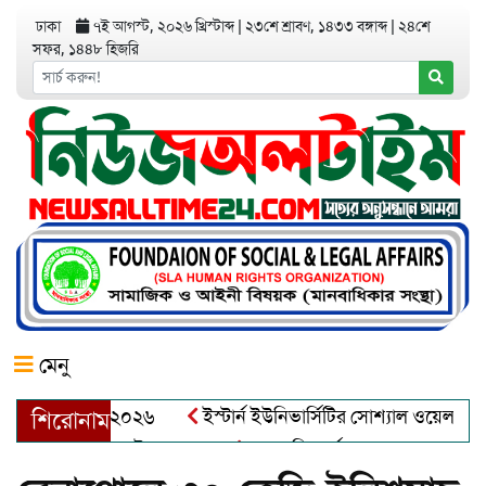
ঢাকা
৭ই আগস্ট, ২০২৬ খ্রিস্টাব্দ
|
২৩শে শ্রাবণ, ১৪৩৩ বঙ্গাব্দ
|
২৪শে
সফর, ১৪৪৮ হিজরি
মেনু
র অ্যাওয়ার্ড–২০২৬
ইস্টার্ন ইউনিভার্সিটির সোশ্যাল ওয়েলফেয়ার ক্ল
শিরোনাম
্দুল খালেক এর ইন্তেকাল
আত্মশুদ্ধি অর্জন ও অশুভকে বর্জন করে সত্