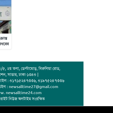
রান্ত
রধরের
/৫, ২য় তলা, ডেল্টামোড়, বিরুলিয়া রোড,
াশন, সাভার, ঢাকা-১৩৪০ |
বাইল : ০১৭১৫২৪৭৩৩৬, ০১৯৭৫২৪৭৩৩৬
েইল : newsalltime27@gmail.com
w. newsalltime24.com
রাইট নিউজ অলটাইম সংরক্ষিত