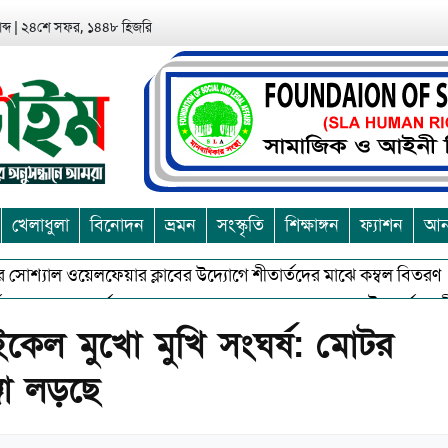
ব্দ
|
২৪শে সফর, ১৪৪৮ হিজরি
খেলাধুলা
বিনোদন
ভ্রমন
সংস্কৃতি
শিক্ষাঙ্গন
ফ্যাশন
আন্
্যাল ওয়েলফেয়ার ক্লাবের উদ্যোগে শীতার্তদের মাঝে কম্বল বিতরণ
আশ
শুভকে বর্জন করে সত্য,সুন্দরকে বরনে কলাপাড়ায় বৌদ্ধ ধর্মাবলম্বীদের প্র
ইকেল মুখো মুখি সংঘর্ষ: মোটর
্জা লড়ছে