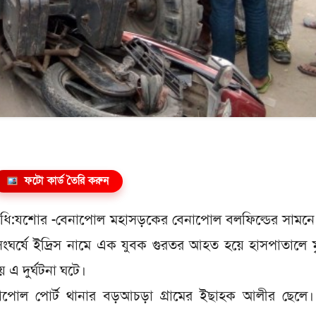
ফটো কার্ড তৈরি করুন
িধি:যশোর -বেনাপোল মহাসড়কের বেনাপোল বলফিল্ডের সামনে 
ংঘর্ষে ইদ্রিস নামে এক যুবক গুরতর আহত হয়ে হাসপাতালে মৃ
 এ দুর্ঘটনা ঘটে।
োল পোর্ট থানার বড়আচড়া গ্রামের ইছাহক আলীর ছেলে।