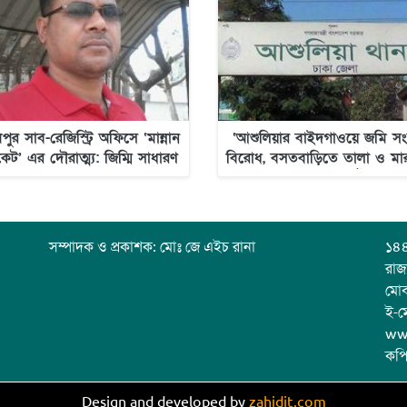
পুর সাব-রেজিস্ট্রি অফিসে ‘মান্নান
‘আশুলিয়ার বাইদগাওয়ে জমি সংক্
িকেট’ এর দৌরাত্ম্য: জিম্মি সাধারণ
বিরোধ, বসতবাড়িতে তালা ও মা
মানুষ
অভিযোগ উঠেছে’
সম্পাদক ও প্রকাশক: মোঃ জে এইচ রানা
১৪৪
রাজ
মো
ই-ম
ww
কপি
Design and developed by
zahidit.com