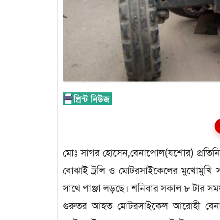
মোঃ সাগর হোসেন,বেনাপোল(যশোর) প্রতিন
বোঝাই ট্রলি ও মোটরসাইকেলের মুখোমুখি স
সাথে পাঞ্জা লড়ছে। শনিবার সকাল ৮ টার সময়
গুরুতর আহত মোটরসাইকেল আরোহী বেনাপ