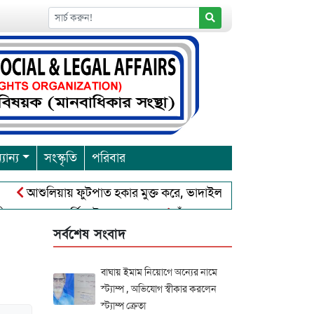
যান্য
সংস্কৃতি
পরিবার
ুলিয়ায় ফুটপাত হকার মুক্ত করে, ভাদাইল প্রাইমারি ফ্রেন্ডস ক্লাব এর উদ্
বারনা পূর্নিমা উৎসব শুরু
চাঁদপুরে বাংলাদেশ আহলে সুন্নাত ওয়াল 
সর্বশেষ সংবাদ
বাঘায় ইমাম নিয়োগে অন্যের নামে
স্ট্যাম্প , অভিযোগ স্বীকার করলেন
স্ট্যাম্প ক্রেতা