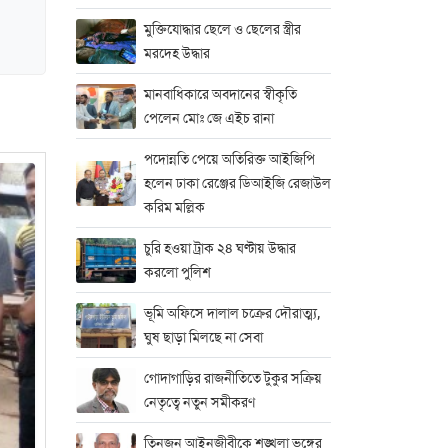
মুক্তিযোদ্ধার ছেলে ও ছেলের স্ত্রীর
মরদেহ উদ্ধার
মানবাধিকারে অবদানের স্বীকৃতি
পেলেন মোঃ জে এইচ রানা
পদোন্নতি পেয়ে অতিরিক্ত আইজিপি
হলেন ঢাকা রেঞ্জের ডিআইজি রেজাউল
করিম মল্লিক
চুরি হওয়া ট্রাক ২৪ ঘণ্টায় উদ্ধার
করলো পুলিশ
ভূমি অফিসে দালাল চক্রের দৌরাত্ম্য,
ঘুষ ছাড়া মিলছে না সেবা
গোদাগাড়ির রাজনীতিতে টুকুর সক্রিয়
নেতৃত্বে নতুন সমীকরণ
তিনজন আইনজীবীকে শৃঙ্খলা ভঙ্গের