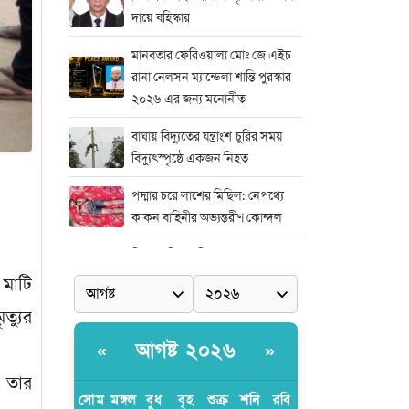
দায়ে বহিস্কার
মানবতার ফেরিওয়ালা মোঃ জে এইচ
রানা নেলসন ম্যান্ডেলা শান্তি পুরস্কার
২০২৬-এর জন্য মনোনীত
বাঘায় বিদ্যুতের যন্ত্রাংশ চুরির সময়
বিদ্যুৎস্পৃষ্ঠে একজন নিহত
পদ্মার চরে লাশের মিছিল: নেপথ্যে
কাকন বাহিনীর অভ্যন্তরীণ কোন্দল
নিষ্পাপ শিশু রামিশা হত্যাকাণ্ডের সঙ্গে
জড়িতদের দ্রুত দৃষ্টান্তমূলক শাস্তির
মাটি
দাবিতে সাভারে এক বিশাল মানববন্ধন
ত্যুর
মিডিয়া এন্ড এন্ট্রাপ্রেনিয়র অ্যাওয়ার্ড–
আগষ্ট ২০২৬
«
»
২০২৬
 তার
র‍্যাবের বিশেষ অভিযান: বিদেশি
সোম
মঙ্গল
বুধ
বৃহ
শুক্র
শনি
রবি