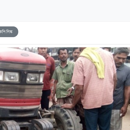
কপি লিঙ্ক