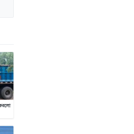
জাবাল-ই-নূর মডেল মাদ্রাসায় ১২তম
বার্ষিক পুরস্কার বিতরণ ও বালিকা
ক্যাম্পাসের শুভ উদ্বোধন
র করলো