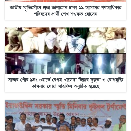
জাতীয় স্মৃতিসৌধে শ্রদ্ধা জানালেন ঢাকা ১৯ আসনের গণআধিকার
পরিষদের প্রার্থী শেখ শওকত হোসেন
সাভার পৌর ৯নং ওয়ার্ডে বেগম খালেদা জিয়ার সুস্থতা ও রোগমুক্তি
কামনায় দোয়া মাহফিল অনুষ্ঠিত হয়েছে