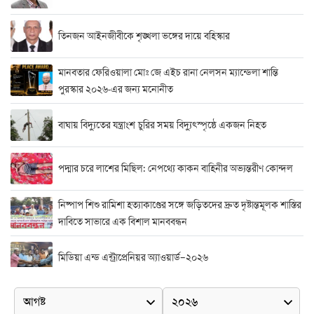
তিনজন আইনজীবীকে শৃঙ্খলা ভঙ্গের দায়ে বহিস্কার
মানবতার ফেরিওয়ালা মোঃ জে এইচ রানা নেলসন ম্যান্ডেলা শান্তি
পুরস্কার ২০২৬-এর জন্য মনোনীত
বাঘায় বিদ্যুতের যন্ত্রাংশ চুরির সময় বিদ্যুৎস্পৃষ্ঠে একজন নিহত
পদ্মার চরে লাশের মিছিল: নেপথ্যে কাকন বাহিনীর অভ্যন্তরীণ কোন্দল
নিষ্পাপ শিশু রামিশা হত্যাকাণ্ডের সঙ্গে জড়িতদের দ্রুত দৃষ্টান্তমূলক শাস্তির
দাবিতে সাভারে এক বিশাল মানববন্ধন
মিডিয়া এন্ড এন্ট্রাপ্রেনিয়র অ্যাওয়ার্ড–২০২৬
র‍্যাবের বিশেষ অভিযান: বিদেশি পিস্তল, গুলি, মাদক ও নগদ অর্থ উদ্ধার,
আটক ২