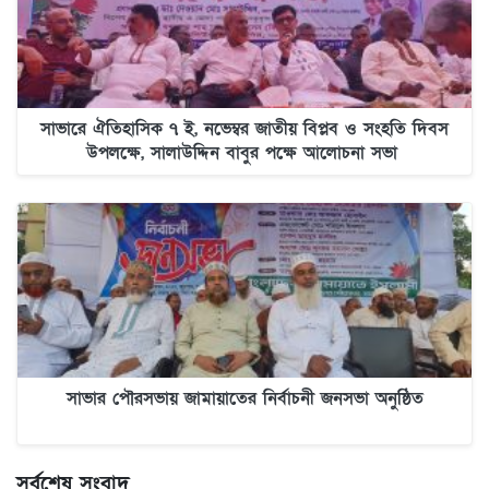
সাভারে ঐতিহাসিক ৭ ই, নভেম্বর জাতীয় বিপ্লব ও সংহতি দিবস
উপলক্ষে, সালাউদ্দিন বাবুর পক্ষে আলোচনা সভা
সাভার পৌরসভায় জামায়াতের নির্বাচনী জনসভা অনুষ্ঠিত
সর্বশেষ সংবাদ