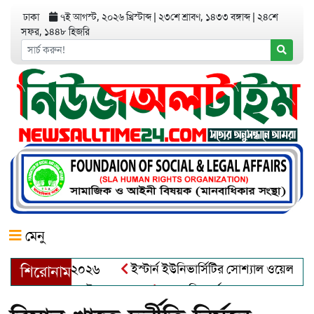
ঢাকা
৭ই আগস্ট, ২০২৬ খ্রিস্টাব্দ
|
২৩শে শ্রাবণ, ১৪৩৩ বঙ্গাব্দ
|
২৪শে
সফর, ১৪৪৮ হিজরি
মেনু
র অ্যাওয়ার্ড–২০২৬
ইস্টার্ন ইউনিভার্সিটির সোশ্যাল ওয়েলফেয়ার ক্ল
শিরোনাম
্দুল খালেক এর ইন্তেকাল
আত্মশুদ্ধি অর্জন ও অশুভকে বর্জন করে সত্