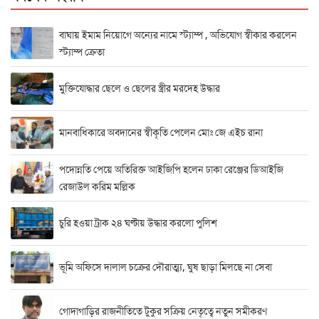
বাঘায় ইমাম নিয়োগে অন্যের নামে স্ট্যাম্প , অভিযোগ স্বীকার করলেন
স্ট্যাম্প ক্রেতা
মুক্তিযোদ্ধার ছেলে ও ছেলের স্ত্রীর মরদেহ উদ্ধার
মানবাধিকারে অবদানের স্বীকৃতি পেলেন মোঃ জে এইচ রানা
পদোন্নতি পেয়ে অতিরিক্ত আইজিপি হলেন ঢাকা রেঞ্জের ডিআইজি
রেজাউল করিম মল্লিক
চুরি হওয়া ট্রাক ২৪ ঘণ্টায় উদ্ধার করলো পুলিশ
ভূমি অফিসে দালাল চক্রের দৌরাত্ম্য, ঘুষ ছাড়া মিলছে না সেবা
গোদাগাড়ির রাজনীতিতে টুকুর সক্রিয় নেতৃত্বে নতুন সমীকরণ