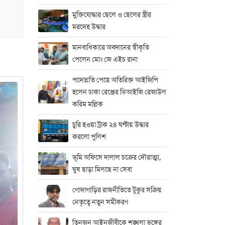
মুক্তিযোদ্ধার ছেলে ও ছেলের স্ত্রীর
মরদেহ উদ্ধার
মানবাধিকারে অবদানের স্বীকৃতি
পেলেন মোঃ জে এইচ রানা
পদোন্নতি পেয়ে অতিরিক্ত আইজিপি
হলেন ঢাকা রেঞ্জের ডিআইজি রেজাউল
করিম মল্লিক
চুরি হওয়া ট্রাক ২৪ ঘণ্টায় উদ্ধার
করলো পুলিশ
ভূমি অফিসে দালাল চক্রের দৌরাত্ম্য,
ঘুষ ছাড়া মিলছে না সেবা
গোদাগাড়ির রাজনীতিতে টুকুর সক্রিয়
নেতৃত্বে নতুন সমীকরণ
তিনজন আইনজীবীকে শৃঙ্খলা ভঙ্গের