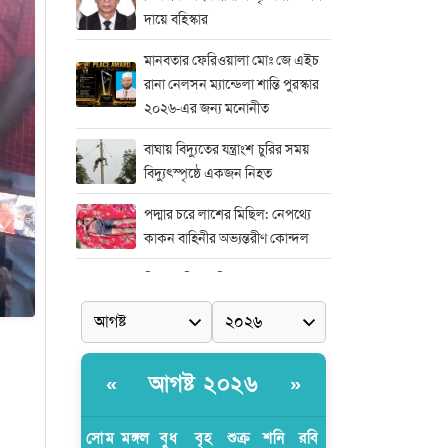
দায়ে বহিস্কার
মানবতার ফেরিওয়ালা মোঃ জে এইচ
রানা নেলসন ম্যান্ডেলা শান্তি পুরস্কার
২০২৬-এর জন্য মনোনীত
বাঘায় বিদ্যুতের যন্ত্রাংশ চুরির সময়
বিদ্যুৎস্পৃষ্ঠে একজন নিহত
পদ্মার চরে লাশের মিছিল: নেপথ্যে
কাকন বাহিনীর অভ্যন্তরীণ কোন্দল
নিষ্পাপ শিশু রামিশা হত্যাকাণ্ডের সঙ্গে
জড়িতদের দ্রুত দৃষ্টান্তমূলক শাস্তির
দাবিতে সাভারে এক বিশাল মানববন্ধন
মিডিয়া এন্ড এন্ট্রাপ্রেনিয়র অ্যাওয়ার্ড–
আগষ্ট ২০২৬
«
»
২০২৬
র‍্যাবের বিশেষ অভিযান: বিদেশি
সোম
মঙ্গল
বুধ
বৃহ
শুক্র
শনি
রবি