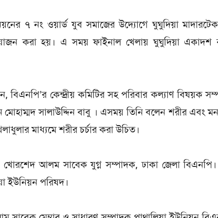
য়নের ৭ নং ওয়ার্ড যুব সমাজের উদ্যোগে ঘুঘুদিয়া মাদারটেক
্ট আয়োজন করা হয়। এ সময় ফাইনাল খেলায় ঘুঘুদিয়া একাদশ
েন, বিএনপি’র কেন্দ্রীয় কমিটির সহ পরিবার কল্যাণ বিষয়ক সম
 মোহাম্মদ সালাউদ্দিন বাবু । এসময় তিনি বলেন শরীর এবং ম
লাধুলার মাধ্যমে শরীর চর্চার করা উচিত।
ঃ খোরশেদ আলম সাবেক যুগ্ন সম্পাদক, ঢাকা জেলা বিএনপি।
িয়া ইউনিয়ন পরিষদ।
ম সাবেক মেম্বার ও সাধারণ সম্পাদক পাথালিয়া ইউনিয়ন বি