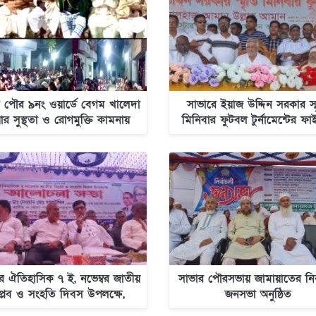
 পৌর ৯নং ওয়ার্ডে বেগম খালেদা
সাভারে ইয়াজ উদ্দিন সরকার স্
়ার সুস্থতা ও রোগমুক্তি কামনায়
মিনিবার ফুটবল টুর্নামেন্টের ফ
োয়া মাহফিল অনুষ্ঠিত হয়েছে
খেলা অনুষ্ঠিত
ে ঐতিহাসিক ৭ ই, নভেম্বর জাতীয়
সাভার পৌরসভায় জামায়াতের নির্
প্লব ও সংহতি দিবস উপলক্ষে,
জনসভা অনুষ্ঠিত
উদ্দিন বাবুর পক্ষে আলোচনা সভা