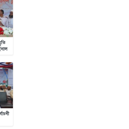
মৃতি
াইনাল
বাচনী