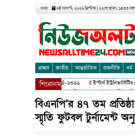
ঢাকা
৬ই আগস্ট, ২০২৬ খ্রিস্টাব্দ
|
২২শে শ্রাবণ, ১৪৩৩ বঙ্গাব
প্রচ্ছদ
জাতীয়
আন্তর্জাতিক
রাজনীতি
ধর্ম
ড এন্ট্রাপ্রেনিয়র অ্যাওয়ার্ড–২০২৬
ইস্টার্ন ইউনিভার্সিটির সোশ্য
শিরোনাম
মুক্তিযোদ্ধা আব্দুল খালেক এর ইন্তেকাল
আত্মশুদ্ধি অর্জন ও অশুভ
বিএনপি’র ৪৭ তম প্রতিষ্ঠা
স্মৃতি ফুটবল টুর্নামেন্ট অন