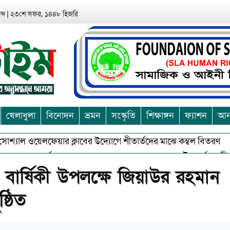
্দ
|
২৩শে সফর, ১৪৪৮ হিজরি
খেলাধুলা
বিনোদন
ভ্রমন
সংস্কৃতি
শিক্ষাঙ্গন
ফ্যাশন
আন্
াল ওয়েলফেয়ার ক্লাবের উদ্যোগে শীতার্তদের মাঝে কম্বল বিতরণ
আশুলি
কে বর্জন করে সত্য,সুন্দরকে বরনে কলাপাড়ায় বৌদ্ধ ধর্মাবলম্বীদের প্রবার
 বার্ষিকী উপলক্ষে জিয়াউর রহমান
ুষ্ঠিত