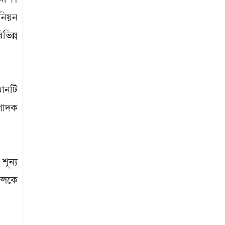
জাবাল-ই-নূর মডেল মাদ্রাসায় ১২তম
নিয়ন
বার্ষিক পুরস্কার বিতরণ ও বালিকা
িন্ন
ক্যাম্পাসের শুভ উদ্বোধন
ঠানটি
্পাদক
শূন্য
 দলকে