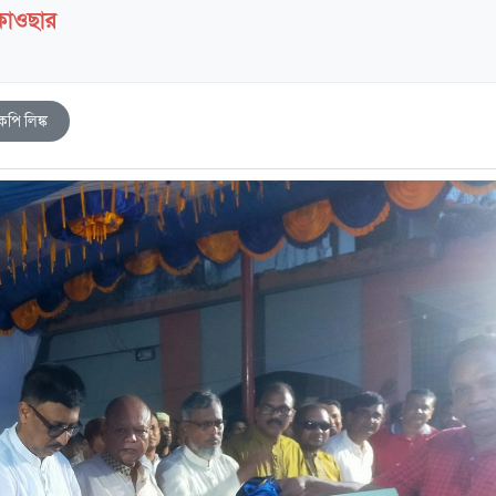
 কাওছার
কপি লিঙ্ক