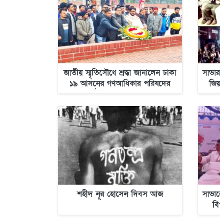
জাতীয় স্মৃতিসৌধে শ্রদ্ধা জানালেন ঢাকা
সাভার
১৯ আসনের গণআধিকার পরিষদের
জিয
প্রার্থী শেখ শওকত হোসেন
দ
শহীদ নূর হোসেন দিবস আজ
সাভার
বি
সালা