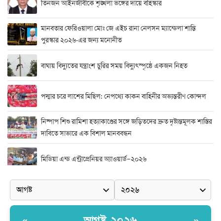
তিনজন আইনজীবীকে শৃঙ্খলা ভঙ্গের দায়ে বহিস্কার
মানবতার ফেরিওয়ালা মোঃ জে এইচ রানা নেলসন ম্যান্ডেলা শান্তি
পুরস্কার ২০২৬-এর জন্য মনোনীত
বাঘায় বিদ্যুতের যন্ত্রাংশ চুরির সময় বিদ্যুৎস্পৃষ্ঠে একজন নিহত
পদ্মার চরে লাশের মিছিল: নেপথ্যে কাকন বাহিনীর অভ্যন্তরীণ কোন্দল
নিষ্পাপ শিশু রামিশা হত্যাকাণ্ডের সঙ্গে জড়িতদের দ্রুত দৃষ্টান্তমূলক শাস্তির
দাবিতে সাভারে এক বিশাল মানববন্ধন
মিডিয়া এন্ড এন্ট্রাপ্রেনিয়র অ্যাওয়ার্ড–২০২৬
র‍্যাবের বিশেষ অভিযান: বিদেশি পিস্তল, গুলি, মাদক ও নগদ অর্থ উদ্ধার,
আটক ২
দুর্নীতি ও অনিয়মের অভিযোগে অভিযুক্ত সাব-রেজিস্ট্রার মো. জাকির
আগষ্ট ২০২৬
«
»