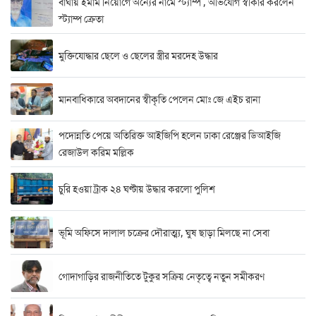
বাঘায় ইমাম নিয়োগে অন্যের নামে স্ট্যাম্প , অভিযোগ স্বীকার করলেন
স্ট্যাম্প ক্রেতা
মুক্তিযোদ্ধার ছেলে ও ছেলের স্ত্রীর মরদেহ উদ্ধার
মানবাধিকারে অবদানের স্বীকৃতি পেলেন মোঃ জে এইচ রানা
পদোন্নতি পেয়ে অতিরিক্ত আইজিপি হলেন ঢাকা রেঞ্জের ডিআইজি
রেজাউল করিম মল্লিক
চুরি হওয়া ট্রাক ২৪ ঘণ্টায় উদ্ধার করলো পুলিশ
ভূমি অফিসে দালাল চক্রের দৌরাত্ম্য, ঘুষ ছাড়া মিলছে না সেবা
গোদাগাড়ির রাজনীতিতে টুকুর সক্রিয় নেতৃত্বে নতুন সমীকরণ