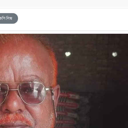
কপি লিঙ্ক