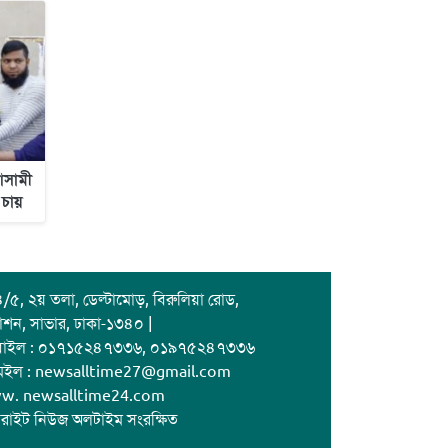
আসামী
 চায়
/৫, ২য় তলা, ডেল্টামোড়, বিরুলিয়া রোড,
াশন, সাভার, ঢাকা-১৩৪০ |
বাইল : ০১৭১৫২৪৭৩৩৬, ০১৯৭৫২৪৭৩৩৬
েইল : newsalltime27@gmail.com
w. newsalltime24.com
রাইট নিউজ অলটাইম সংরক্ষিত