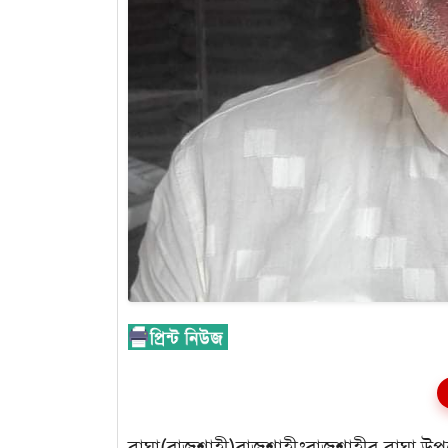
বাঘা(রাজশাহী)রাজশাহীঃরাজশাহীর বাঘা উপ