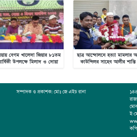
য়ায় বেগম খালেদা জিয়ার ৮১তম
ছাত্র আন্দোলনে হত্যা মামলার 
বার্ষিকী উপলক্ষে মিলাদ ও দোয়া
কাউন্সিলর সাহেব আলীর শাস্তি
মাহফিল অনুষ্ঠিত হয়েছে
এলাকাবাসি
সম্পাদক ও প্রকাশক: মোঃ জে এইচ রানা
১৪৪
রাজ
মো
ই-ম
ww
কপি