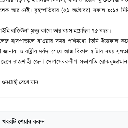
ল খালেক আর নেই। বৃহস্পতিবার (২১ অক্টোবর) সকাল ৯:১৫ মি
া ইলাইহি রাজিউন” মৃত্যু কালে তার বয়স হয়েছিল ৭৫ বছর।
লেজ হাসপাতালে যাওয়ার সময় পথিমধ্যে তিনি ইন্তেকাল কর
্গণে জানাযা ও রাষ্ট্রীয় মর্যদা শেষে আজ বিকাল ৫ টার সময় সুলত
ছেলে রাজশাহী জেলা সেস্বাসেবকলীগ সভাপতি রোকনুজ্জামান র
য গুনগ্রাহী রেখে যান।
খবরটি শেয়ার করুন