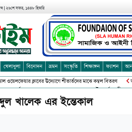
্দ
|
২৬শে সফর, ১৪৪৮ হিজরি
খেলাধুলা
বিনোদন
ভ্রমন
সংস্কৃতি
শিক্ষাঙ্গন
ফ্যাশন
আন্
ওয়েলফেয়ার ক্লাবের উদ্যোগে শীতার্তদের মাঝে কম্বল বিতরণ
আশুলিয়
করে সত্য,সুন্দরকে বরনে কলাপাড়ায় বৌদ্ধ ধর্মাবলম্বীদের প্রবারনা পূর্নি
আব্দুল খালেক এর ইন্তেকাল