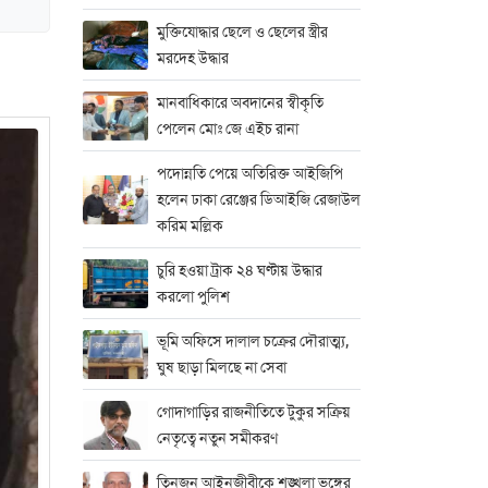
মুক্তিযোদ্ধার ছেলে ও ছেলের স্ত্রীর
মরদেহ উদ্ধার
মানবাধিকারে অবদানের স্বীকৃতি
পেলেন মোঃ জে এইচ রানা
পদোন্নতি পেয়ে অতিরিক্ত আইজিপি
হলেন ঢাকা রেঞ্জের ডিআইজি রেজাউল
করিম মল্লিক
চুরি হওয়া ট্রাক ২৪ ঘণ্টায় উদ্ধার
করলো পুলিশ
ভূমি অফিসে দালাল চক্রের দৌরাত্ম্য,
ঘুষ ছাড়া মিলছে না সেবা
গোদাগাড়ির রাজনীতিতে টুকুর সক্রিয়
নেতৃত্বে নতুন সমীকরণ
তিনজন আইনজীবীকে শৃঙ্খলা ভঙ্গের