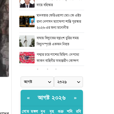
দায়ে বহিস্কার
মানবতার ফেরিওয়ালা মোঃ জে এইচ
রানা নেলসন ম্যান্ডেলা শান্তি পুরস্কার
২০২৬-এর জন্য মনোনীত
বাঘায় বিদ্যুতের যন্ত্রাংশ চুরির সময়
বিদ্যুৎস্পৃষ্ঠে একজন নিহত
পদ্মার চরে লাশের মিছিল: নেপথ্যে
কাকন বাহিনীর অভ্যন্তরীণ কোন্দল
নিষ্পাপ শিশু রামিশা হত্যাকাণ্ডের সঙ্গে
জড়িতদের দ্রুত দৃষ্টান্তমূলক শাস্তির
দাবিতে সাভারে এক বিশাল মানববন্ধন
মিডিয়া এন্ড এন্ট্রাপ্রেনিয়র অ্যাওয়ার্ড–
আগষ্ট ২০২৬
«
»
২০২৬
র‍্যাবের বিশেষ অভিযান: বিদেশি
সোম
মঙ্গল
বুধ
বৃহ
শুক্র
শনি
রবি
ংসদের