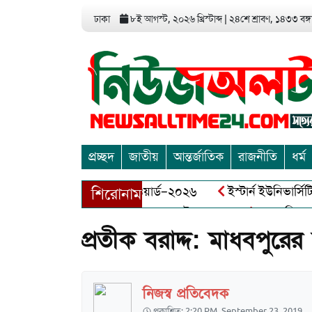
ঢাকা
৮ই আগস্ট, ২০২৬ খ্রিস্টাব্দ
|
২৪শে শ্রাবণ, ১৪৩৩ বঙ্গা
প্রচ্ছদ
জাতীয়
আন্তর্জাতিক
রাজনীতি
ধর্ম
িয়া এন্ড এন্ট্রাপ্রেনিয়র অ্যাওয়ার্ড–২০২৬
ইস্টার্ন ইউনিভার্সিটির
শিরোনাম
ায় বীর মুক্তিযোদ্ধা আব্দুল খালেক এর ইন্তেকাল
আত্মশুদ্ধি অর্জন
প্রতীক বরাদ্দ: মাধবপুরে
নিজস্ব প্রতিবেদক
প্রকাশিত: 2:20 PM, September 23, 2019