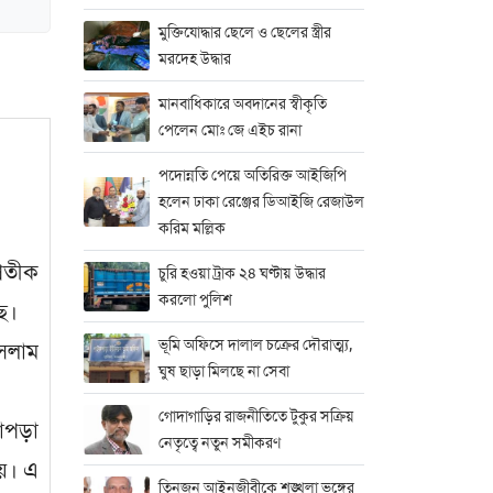
মুক্তিযোদ্ধার ছেলে ও ছেলের স্ত্রীর
মরদেহ উদ্ধার
মানবাধিকারে অবদানের স্বীকৃতি
পেলেন মোঃ জে এইচ রানা
পদোন্নতি পেয়ে অতিরিক্ত আইজিপি
হলেন ঢাকা রেঞ্জের ডিআইজি রেজাউল
করিম মল্লিক
্রতীক
চুরি হওয়া ট্রাক ২৪ ঘণ্টায় উদ্ধার
করলো পুলিশ
ছে।
ভূমি অফিসে দালাল চক্রের দৌরাত্ম্য,
ইসলাম
ঘুষ ছাড়া মিলছে না সেবা
গোদাগাড়ির রাজনীতিতে টুকুর সক্রিয়
াপড়া
নেতৃত্বে নতুন সমীকরণ
হয়। এ
তিনজন আইনজীবীকে শৃঙ্খলা ভঙ্গের