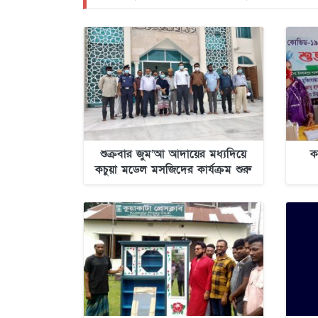
শুক্রবার জুম’আ আদায়ের মধ্যদিয়ে
ক
কচুয়া মডেল মসজিদের কার্যক্রম শুরু
হচ্ছে