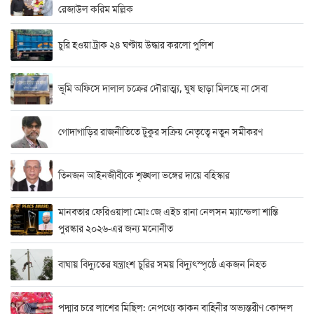
রেজাউল করিম মল্লিক
চুরি হওয়া ট্রাক ২৪ ঘণ্টায় উদ্ধার করলো পুলিশ
ভূমি অফিসে দালাল চক্রের দৌরাত্ম্য, ঘুষ ছাড়া মিলছে না সেবা
গোদাগাড়ির রাজনীতিতে টুকুর সক্রিয় নেতৃত্বে নতুন সমীকরণ
তিনজন আইনজীবীকে শৃঙ্খলা ভঙ্গের দায়ে বহিস্কার
মানবতার ফেরিওয়ালা মোঃ জে এইচ রানা নেলসন ম্যান্ডেলা শান্তি
পুরস্কার ২০২৬-এর জন্য মনোনীত
বাঘায় বিদ্যুতের যন্ত্রাংশ চুরির সময় বিদ্যুৎস্পৃষ্ঠে একজন নিহত
পদ্মার চরে লাশের মিছিল: নেপথ্যে কাকন বাহিনীর অভ্যন্তরীণ কোন্দল