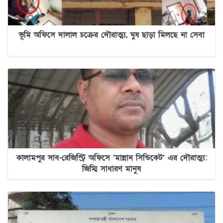
ভূমি অফিসে দালাল চক্রের দৌরাত্ম্য, ঘুষ ছাড়া মিলছে না সেবা
কালামপুর সাব-রেজিস্ট্রি অফিসে ‘মান্নান সিন্ডিকেট’ এর দৌরাত্ম্য:
জিম্মি সাধারণ মানুষ