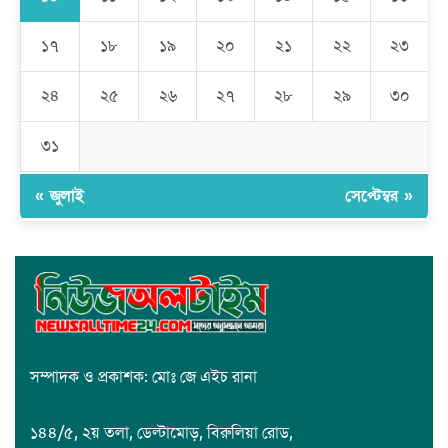
১৭
১৮
১৯
২০
২১
২২
২৩
রমজান উপলক্ষে সাভারে মানবাধিকার সংস্থার ইফতার
২৪
২৫
২৬
২৭
২৮
২৯
৩০
জাবাল-ই-নূর মডেল মাদ্রাসায় ১২তম বার্ষিক পুরস্কার বিতরণ ও বালিকা
ক্যাম্পাসের শুভ উদ্বোধন
৩১
« জুলাই
সেপ্টেম্বর »
সম্পাদক ও প্রকাশক: মোঃ জে এইচ রানা
১৪৪/৫, ২য় তলা, ডেল্টামোড়, বিরুলিয়া রোড,