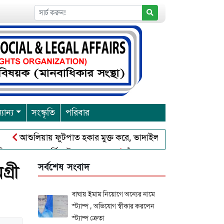
যান্য
সংস্কৃতি
পরিবার
ুলিয়ায় ফুটপাত হকার মুক্ত করে, ভাদাইল প্রাইমারি ফ্রেন্ডস ক্লাব এর উদ্
বারনা পূর্নিমা উৎসব শুরু
চাঁদপুরে বাংলাদেশ আহলে সুন্নাত ওয়াল 
সর্বশেষ সংবাদ
্রী
বাঘায় ইমাম নিয়োগে অন্যের নামে
স্ট্যাম্প , অভিযোগ স্বীকার করলেন
স্ট্যাম্প ক্রেতা