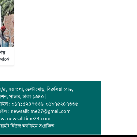
ষায়
 মাঝে
/৫, ২য় তলা, ডেল্টামোড়, বিরুলিয়া রোড,
াশন, সাভার, ঢাকা-১৩৪০ |
বাইল : ০১৭১৫২৪৭৩৩৬, ০১৯৭৫২৪৭৩৩৬
েইল : newsalltime27@gmail.com
w. newsalltime24.com
রাইট নিউজ অলটাইম সংরক্ষিত