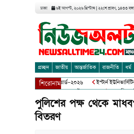
ঢাকা
৬ই আগস্ট, ২০২৬ খ্রিস্টাব্দ
|
২২শে শ্রাবণ, ১৪৩৩ বঙ্গাব
প্রচ্ছদ
জাতীয়
আন্তর্জাতিক
রাজনীতি
ধর্ম
এন্ড এন্ট্রাপ্রেনিয়র অ্যাওয়ার্ড–২০২৬
ইস্টার্ন ইউনিভার্সিটির সোশ
শিরোনাম
ীর মুক্তিযোদ্ধা আব্দুল খালেক এর ইন্তেকাল
আত্মশুদ্ধি অর্জন ও অ
পুলিশের পক্ষ থেকে মাধবপ
বিতরণ