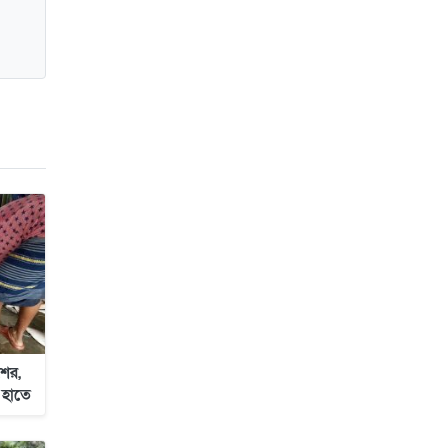
জাবাল-ই-নূর মডেল মাদ্রাসায় ১২তম
বার্ষিক পুরস্কার বিতরণ ও বালিকা
ক্যাম্পাসের শুভ উদ্বোধন
ের,
 হাতে