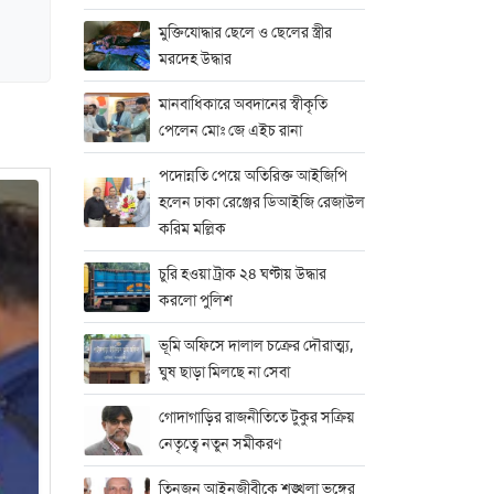
মুক্তিযোদ্ধার ছেলে ও ছেলের স্ত্রীর
মরদেহ উদ্ধার
মানবাধিকারে অবদানের স্বীকৃতি
পেলেন মোঃ জে এইচ রানা
পদোন্নতি পেয়ে অতিরিক্ত আইজিপি
হলেন ঢাকা রেঞ্জের ডিআইজি রেজাউল
করিম মল্লিক
চুরি হওয়া ট্রাক ২৪ ঘণ্টায় উদ্ধার
করলো পুলিশ
ভূমি অফিসে দালাল চক্রের দৌরাত্ম্য,
ঘুষ ছাড়া মিলছে না সেবা
গোদাগাড়ির রাজনীতিতে টুকুর সক্রিয়
নেতৃত্বে নতুন সমীকরণ
তিনজন আইনজীবীকে শৃঙ্খলা ভঙ্গের