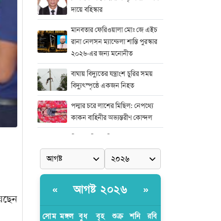
দায়ে বহিস্কার
মানবতার ফেরিওয়ালা মোঃ জে এইচ
রানা নেলসন ম্যান্ডেলা শান্তি পুরস্কার
২০২৬-এর জন্য মনোনীত
বাঘায় বিদ্যুতের যন্ত্রাংশ চুরির সময়
বিদ্যুৎস্পৃষ্ঠে একজন নিহত
পদ্মার চরে লাশের মিছিল: নেপথ্যে
কাকন বাহিনীর অভ্যন্তরীণ কোন্দল
নিষ্পাপ শিশু রামিশা হত্যাকাণ্ডের সঙ্গে
জড়িতদের দ্রুত দৃষ্টান্তমূলক শাস্তির
দাবিতে সাভারে এক বিশাল মানববন্ধন
মিডিয়া এন্ড এন্ট্রাপ্রেনিয়র অ্যাওয়ার্ড–
আগষ্ট ২০২৬
«
»
২০২৬
য়েছেন
র‍্যাবের বিশেষ অভিযান: বিদেশি
সোম
মঙ্গল
বুধ
বৃহ
শুক্র
শনি
রবি