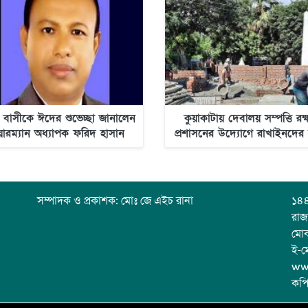
 বাসীকে ঈদের শুভেচ্ছা জানালেন
কুয়াকাটায় দেবালয় সম্পত্তি রক্
য়ারম্যান অধ্যাপক ফরিদ হাসান
প্রশাসনের উদ্যোগে রাখাইনদের
ওদুদ
স্বস্তি-নিউজ অলটাইম
সম্পাদক ও প্রকাশক: মোঃ জে এইচ রানা
১৪৪
রাজ
মো
ই-ম
ww
কপি