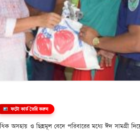
ফটো কার্ড তৈরি করুন
াধিক অসহায় ও ছিন্নমূল বেদে পরিবারের মধ্যে ঈদ সামগ্রী দি