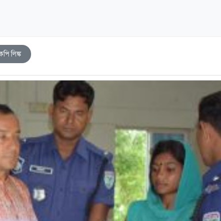
কপি লিঙ্ক