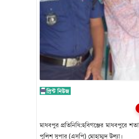
মাধবপুর প্রতিনিধি:হবিগঞ্জের মাধবপুরে শত
পুলিশ সুপার (এসপি) মোহাম্মদ উল্যা।