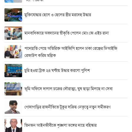
মুক্তিযোদ্ধার ছেলে ও ছেলের স্ত্রীর মরদেহ উদ্ধার
মানবাধিকারে অবদানের স্বীকৃতি পেলেন মোঃ জে এইচ রানা
পদোন্নতি পেয়ে অতিরিক্ত আইজিপি হলেন ঢাকা রেঞ্জের ডিআইজি
রেজাউল করিম মল্লিক
চুরি হওয়া ট্রাক ২৪ ঘণ্টায় উদ্ধার করলো পুলিশ
ভূমি অফিসে দালাল চক্রের দৌরাত্ম্য, ঘুষ ছাড়া মিলছে না সেবা
গোদাগাড়ির রাজনীতিতে টুকুর সক্রিয় নেতৃত্বে নতুন সমীকরণ
তিনজন আইনজীবীকে শৃঙ্খলা ভঙ্গের দায়ে বহিস্কার