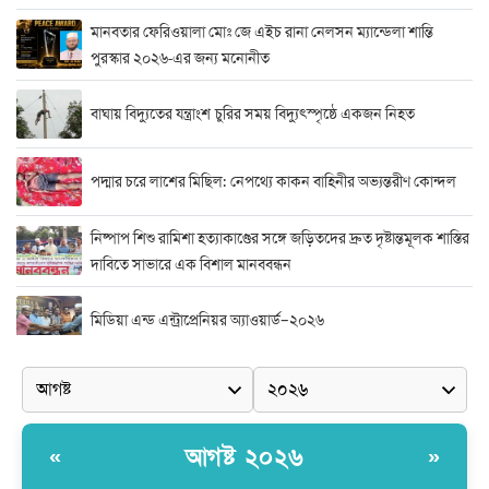
মানবতার ফেরিওয়ালা মোঃ জে এইচ রানা নেলসন ম্যান্ডেলা শান্তি
পুরস্কার ২০২৬-এর জন্য মনোনীত
বাঘায় বিদ্যুতের যন্ত্রাংশ চুরির সময় বিদ্যুৎস্পৃষ্ঠে একজন নিহত
পদ্মার চরে লাশের মিছিল: নেপথ্যে কাকন বাহিনীর অভ্যন্তরীণ কোন্দল
নিষ্পাপ শিশু রামিশা হত্যাকাণ্ডের সঙ্গে জড়িতদের দ্রুত দৃষ্টান্তমূলক শাস্তির
দাবিতে সাভারে এক বিশাল মানববন্ধন
মিডিয়া এন্ড এন্ট্রাপ্রেনিয়র অ্যাওয়ার্ড–২০২৬
র‍্যাবের বিশেষ অভিযান: বিদেশি পিস্তল, গুলি, মাদক ও নগদ অর্থ উদ্ধার,
আটক ২
দুর্নীতি ও অনিয়মের অভিযোগে অভিযুক্ত সাব-রেজিস্ট্রার মো. জাকির
আগষ্ট ২০২৬
«
»
হোসেন