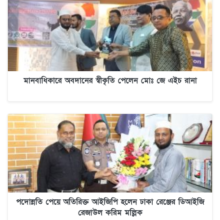
মানবাধিকারে অবদানের স্বীকৃতি পেলেন মোঃ জে এইচ রানা
পদোন্নতি পেয়ে অতিরিক্ত আইজিপি হলেন ঢাকা রেঞ্জের ডিআইজি
রেজাউল করিম মল্লিক