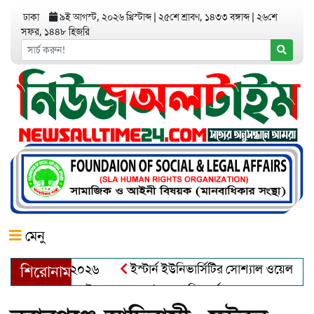
ঢাকা
৯ই আগস্ট, ২০২৬ খ্রিস্টাব্দ
|
২৫শে শ্রাবণ, ১৪৩৩ বঙ্গাব্দ
|
২৬শে
সফর, ১৪৪৮ হিজরি
মেনু
়র অ্যাওয়ার্ড–২০২৬
ইস্টার্ন ইউনিভার্সিটির সোশ্যাল ওয়েলফেয়ার ক্
শিরোনাম
ব্দুল খালেক এর ইন্তেকাল
আত্মশুদ্ধি অর্জন ও অশুভকে বর্জন করে সত