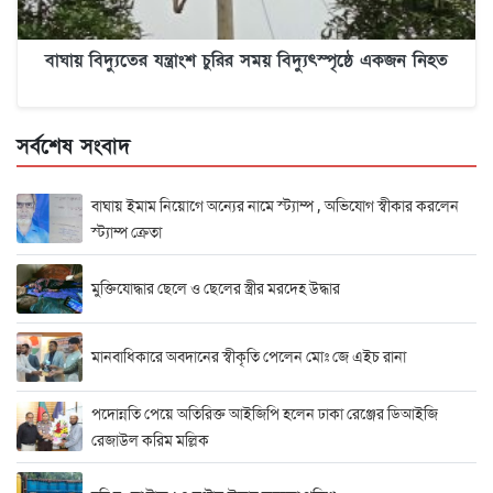
বাঘায় বিদ্যুতের যন্ত্রাংশ চুরির সময় বিদ্যুৎস্পৃষ্ঠে একজন নিহত
সর্বশেষ সংবাদ
বাঘায় ইমাম নিয়োগে অন্যের নামে স্ট্যাম্প , অভিযোগ স্বীকার করলেন
স্ট্যাম্প ক্রেতা
মুক্তিযোদ্ধার ছেলে ও ছেলের স্ত্রীর মরদেহ উদ্ধার
মানবাধিকারে অবদানের স্বীকৃতি পেলেন মোঃ জে এইচ রানা
পদোন্নতি পেয়ে অতিরিক্ত আইজিপি হলেন ঢাকা রেঞ্জের ডিআইজি
রেজাউল করিম মল্লিক