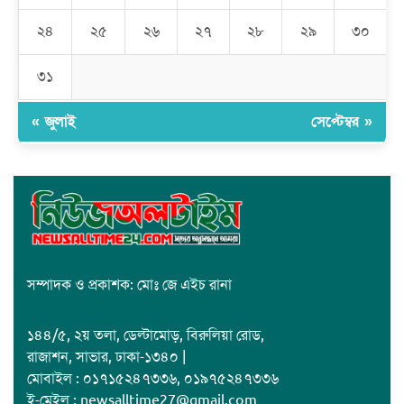
২৪
২৫
২৬
২৭
২৮
২৯
৩০
জাবাল-ই-নূর মডেল মাদ্রাসায় ১২তম বার্ষিক পুরস্কার বিতরণ ও বালিকা
ক্যাম্পাসের শুভ উদ্বোধন
৩১
« জুলাই
সেপ্টেম্বর »
সম্পাদক ও প্রকাশক: মোঃ জে এইচ রানা
১৪৪/৫, ২য় তলা, ডেল্টামোড়, বিরুলিয়া রোড,
রাজাশন, সাভার, ঢাকা-১৩৪০ |
মোবাইল : ০১৭১৫২৪৭৩৩৬, ০১৯৭৫২৪৭৩৩৬
ই-মেইল : newsalltime27@gmail.com