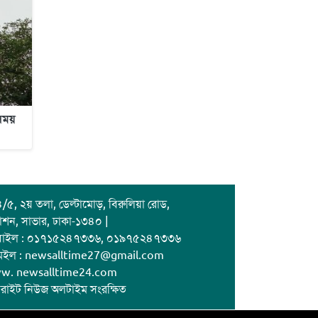
 সময়
/৫, ২য় তলা, ডেল্টামোড়, বিরুলিয়া রোড,
াশন, সাভার, ঢাকা-১৩৪০ |
বাইল : ০১৭১৫২৪৭৩৩৬, ০১৯৭৫২৪৭৩৩৬
েইল : newsalltime27@gmail.com
w. newsalltime24.com
রাইট নিউজ অলটাইম সংরক্ষিত