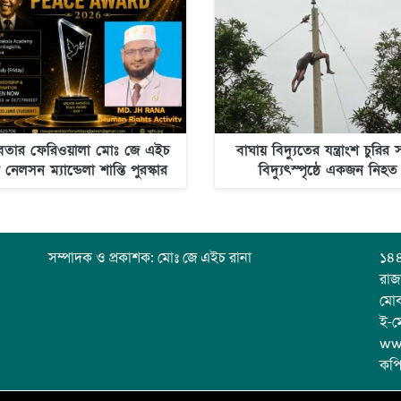
বতার ফেরিওয়ালা মোঃ জে এইচ
বাঘায় বিদ্যুতের যন্ত্রাংশ চুরির
 নেলসন ম্যান্ডেলা শান্তি পুরস্কার
বিদ্যুৎস্পৃষ্ঠে একজন নিহত
২০২৬-এর জন্য মনোনীত
সম্পাদক ও প্রকাশক: মোঃ জে এইচ রানা
১৪৪
রাজ
মো
ই-ম
ww
কপি