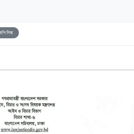
কপি লিঙ্ক