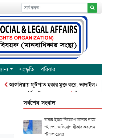
যান্য
সংস্কৃতি
পরিবার
ুলিয়ায় ফুটপাত হকার মুক্ত করে, ভাদাইল প্রাইমারি ফ্রেন্ডস ক্লাব এর উদ্
ারনা পূর্নিমা উৎসব শুরু
চাঁদপুরে বাংলাদেশ আহলে সুন্নাত ওয়াল 
সর্বশেষ সংবাদ
বাঘায় ইমাম নিয়োগে অন্যের নামে
স্ট্যাম্প , অভিযোগ স্বীকার করলেন
স্ট্যাম্প ক্রেতা