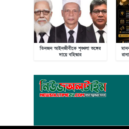
তিনজন আইনজীবীকে শৃঙ্খলা ভঙ্গের
মান
দায়ে বহিস্কার
রানা