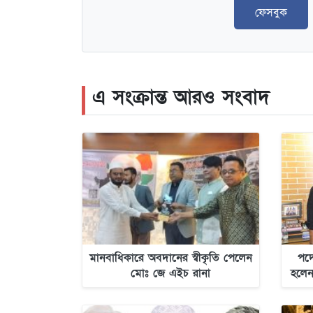
ফেসবুক
এ সংক্রান্ত আরও সংবাদ
মানবাধিকারে অবদানের স্বীকৃতি পেলেন
পদো
মোঃ জে এইচ রানা
হলেন