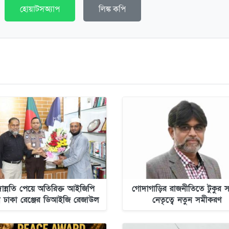
হোয়াটসঅ্যাপ
লিঙ্ক কপি
ন্নতি পেয়ে অতিরিক্ত আইজিপি
গোদাগাড়ির রাজনীতিতে টুকুর সক
 ঢাকা রেঞ্জের ডিআইজি রেজাউল
নেতৃত্বে নতুন সমীকরণ
করিম মল্লিক