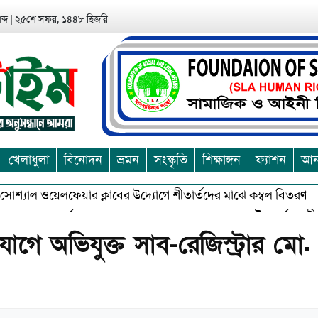
ব্দ
|
২৫শে সফর, ১৪৪৮ হিজরি
খেলাধুলা
বিনোদন
ভ্রমন
সংস্কৃতি
শিক্ষাঙ্গন
ফ্যাশন
আন্
্যাল ওয়েলফেয়ার ক্লাবের উদ্যোগে শীতার্তদের মাঝে কম্বল বিতরণ
আশ
ুভকে বর্জন করে সত্য,সুন্দরকে বরনে কলাপাড়ায় বৌদ্ধ ধর্মাবলম্বীদের প্রব
োগে অভিযুক্ত সাব-রেজিস্ট্রার মো.