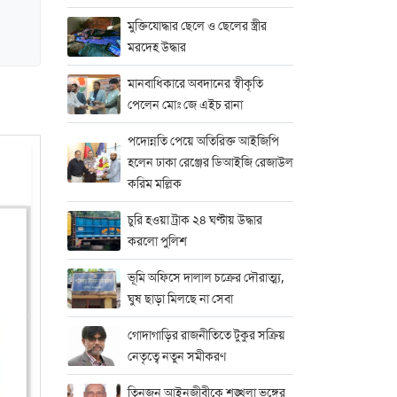
মুক্তিযোদ্ধার ছেলে ও ছেলের স্ত্রীর
মরদেহ উদ্ধার
মানবাধিকারে অবদানের স্বীকৃতি
পেলেন মোঃ জে এইচ রানা
পদোন্নতি পেয়ে অতিরিক্ত আইজিপি
হলেন ঢাকা রেঞ্জের ডিআইজি রেজাউল
করিম মল্লিক
চুরি হওয়া ট্রাক ২৪ ঘণ্টায় উদ্ধার
করলো পুলিশ
ভূমি অফিসে দালাল চক্রের দৌরাত্ম্য,
ঘুষ ছাড়া মিলছে না সেবা
গোদাগাড়ির রাজনীতিতে টুকুর সক্রিয়
নেতৃত্বে নতুন সমীকরণ
তিনজন আইনজীবীকে শৃঙ্খলা ভঙ্গের