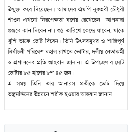
উন্মুক্ত করে দিয়েছেন। আমাদের এমপি নুরুন্নবী চৌধুরী
শাওন এখনো নিরপেক্ষতা বজায় রেখেছেন। আপনারা
গুজবে কান দিবেন না। ৩১ তারিখে কেন্দ্রে যাবেন, যাকে
খুশি তাকে ভোট দিবেন। তিনি উৎসবমুখর ও শান্তিপূর্ণ
নির্বাচনী পরিবেশ বহাল রাখতে ভোটার, দলীয় নেতাকর্মী
ও প্রশাসনের প্রতি আহবান জানান। এ উপজেলার মোট
ভোটার ৮৫ হাজার ৮শ ৪৫ জন।
এ সময় তিনি তার আনারস প্রতীকে ভোট দিয়ে
তজুমদ্দিনের উন্নয়নে শরীক হওয়ার আহবান জানান