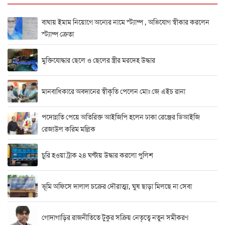
বাঘায় ইমাম নিয়োগে অন্যের নামে স্ট্যাম্প , অভিযোগ স্বীকার করলেন
স্ট্যাম্প ক্রেতা
মুক্তিযোদ্ধার ছেলে ও ছেলের স্ত্রীর মরদেহ উদ্ধার
মানবাধিকারে অবদানের স্বীকৃতি পেলেন মোঃ জে এইচ রানা
পদোন্নতি পেয়ে অতিরিক্ত আইজিপি হলেন ঢাকা রেঞ্জের ডিআইজি
রেজাউল করিম মল্লিক
চুরি হওয়া ট্রাক ২৪ ঘণ্টায় উদ্ধার করলো পুলিশ
ভূমি অফিসে দালাল চক্রের দৌরাত্ম্য, ঘুষ ছাড়া মিলছে না সেবা
গোদাগাড়ির রাজনীতিতে টুকুর সক্রিয় নেতৃত্বে নতুন সমীকরণ