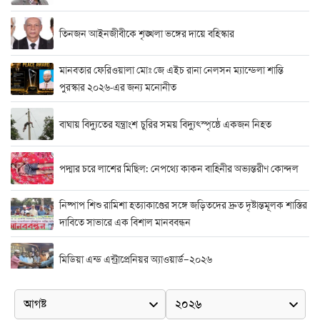
তিনজন আইনজীবীকে শৃঙ্খলা ভঙ্গের দায়ে বহিস্কার
মানবতার ফেরিওয়ালা মোঃ জে এইচ রানা নেলসন ম্যান্ডেলা শান্তি
পুরস্কার ২০২৬-এর জন্য মনোনীত
বাঘায় বিদ্যুতের যন্ত্রাংশ চুরির সময় বিদ্যুৎস্পৃষ্ঠে একজন নিহত
পদ্মার চরে লাশের মিছিল: নেপথ্যে কাকন বাহিনীর অভ্যন্তরীণ কোন্দল
নিষ্পাপ শিশু রামিশা হত্যাকাণ্ডের সঙ্গে জড়িতদের দ্রুত দৃষ্টান্তমূলক শাস্তির
দাবিতে সাভারে এক বিশাল মানববন্ধন
মিডিয়া এন্ড এন্ট্রাপ্রেনিয়র অ্যাওয়ার্ড–২০২৬
র‍্যাবের বিশেষ অভিযান: বিদেশি পিস্তল, গুলি, মাদক ও নগদ অর্থ উদ্ধার,
আটক ২