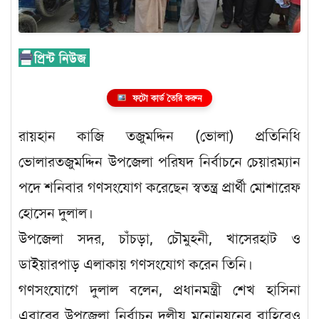
ফটো কার্ড তৈরি করুন
রায়হান কাজি তজুমদ্দিন (ভোলা) প্রতিনিধি
ভোলারতজুমদ্দিন উপজেলা পরিষদ নির্বাচনে চেয়ারম্যান
পদে শনিবার গণসংযোগ করেছেন স্বতন্ত্র প্রার্থী মোশারেফ
হোসেন দুলাল।
উপজেলা সদর, চাঁচড়া, চৌমুহনী, খাসেরহাট ও
ডাইয়ারপাড় এলাকায় গণসংযোগ করেন তিনি।
গণসংযোগে দুলাল বলেন, প্রধানমন্ত্রী শেখ হাসিনা
এবারের উপজেলা নির্বাচন দলীয় মনোনয়নের বাহিরেও