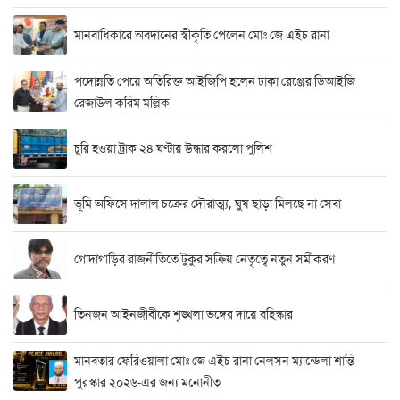
মানবাধিকারে অবদানের স্বীকৃতি পেলেন মোঃ জে এইচ রানা
পদোন্নতি পেয়ে অতিরিক্ত আইজিপি হলেন ঢাকা রেঞ্জের ডিআইজি
রেজাউল করিম মল্লিক
চুরি হওয়া ট্রাক ২৪ ঘণ্টায় উদ্ধার করলো পুলিশ
ভূমি অফিসে দালাল চক্রের দৌরাত্ম্য, ঘুষ ছাড়া মিলছে না সেবা
গোদাগাড়ির রাজনীতিতে টুকুর সক্রিয় নেতৃত্বে নতুন সমীকরণ
তিনজন আইনজীবীকে শৃঙ্খলা ভঙ্গের দায়ে বহিস্কার
মানবতার ফেরিওয়ালা মোঃ জে এইচ রানা নেলসন ম্যান্ডেলা শান্তি
পুরস্কার ২০২৬-এর জন্য মনোনীত