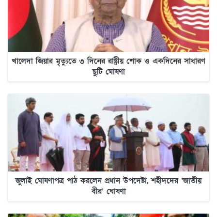
খালেদা জিয়ার মৃত্যুতে ৩ দিনের রাষ্ট্রীয় শোক ও একদিনের সাধারণ
ছুটি ঘোষণা
জুলাই ঘোষণাপত্র পাঠ করলেন প্রধান উপদেষ্টা, শহীদদের ‘জাতীয়
বীর’ ঘোষণা