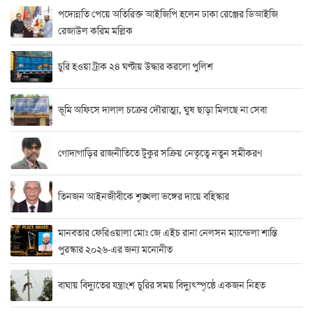
পদোন্নতি পেয়ে অতিরিক্ত আইজিপি হলেন ঢাকা রেঞ্জের ডিআইজি
রেজাউল করিম মল্লিক
চুরি হওয়া ট্রাক ২৪ ঘণ্টায় উদ্ধার করলো পুলিশ
ভূমি অফিসে দালাল চক্রের দৌরাত্ম্য, ঘুষ ছাড়া মিলছে না সেবা
গোদাগাড়ির রাজনীতিতে টুকুর সক্রিয় নেতৃত্বে নতুন সমীকরণ
তিনজন আইনজীবীকে শৃঙ্খলা ভঙ্গের দায়ে বহিস্কার
মানবতার ফেরিওয়ালা মোঃ জে এইচ রানা নেলসন ম্যান্ডেলা শান্তি
পুরস্কার ২০২৬-এর জন্য মনোনীত
বাঘায় বিদ্যুতের যন্ত্রাংশ চুরির সময় বিদ্যুৎস্পৃষ্ঠে একজন নিহত