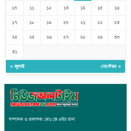
মেহেদীপুর গ্রামে ব্যতিক্রমী আয়োজন: একত্রে ঈদের জামাতে পুরো গ্রাম
১০
১১
১২
১৩
১৪
১৫
১৬
১৭
১৮
১৯
২০
২১
২২
২৩
রমজান উপলক্ষে সাভারে মানবাধিকার সংস্থার ইফতার
২৪
২৫
২৬
২৭
২৮
২৯
৩০
জাবাল-ই-নূর মডেল মাদ্রাসায় ১২তম বার্ষিক পুরস্কার বিতরণ ও বালিকা
ক্যাম্পাসের শুভ উদ্বোধন
৩১
« জুলাই
সেপ্টেম্বর »
সম্পাদক ও প্রকাশক: মোঃ জে এইচ রানা