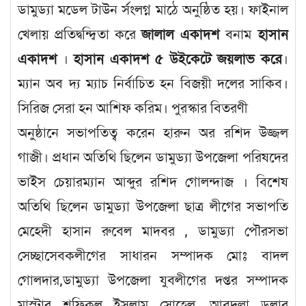
ডামুড্যা মডেল টাউন র্সংলগ্ন মাঠে অনুষ্ঠিত হয়। ফাইনাল
খেলায় প্রতিদ্বন্দ্বিতা করে
জালাল একাদশ
বনাম
হাসান
একাদশ
।
হাসান একাদশ ৫ উইকেটে জয়লাভ করে
।
ম্যান অব দ্য ম্যাচ নির্বাচিত হন বিজয়ী দলের সাকিব।
সিরিজ সেরা হন আশিফ করিম। পুরস্কার বিতরণী
অনুষ্ঠানে সভাপতিত্ব করেন হারুন অর রশিদ উজ্জল
গাজী। প্রধান অতিথি ছিলেন ডামুড্যা উপজেলা পরিষদের
ভাইস চেয়ারম্যান আব্দুর রশিদ গোলন্দাজ । বিশেষ
অতিথি ছিলেন ডামুড্যা উপজেলা ছাত্র লীগের সভাপতি
মেহেদী হাসান রুবেল মাদবর , ডামুড্যা পৌরসভা
সেচ্ছাসেবকলীগের সাধারন সম্পাদক মোঃ বাদল
গোলদার,ডামুড্যা উপজেলা যুবলীগের দপ্তর সম্পাদক
মাস্টার শফিকুল ইসলাম সোহেল, আবদুল্লা ডলার