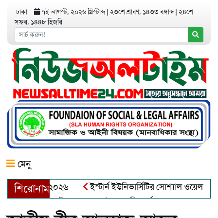
ঢাকা
৭ই আগস্ট, ২০২৬ খ্রিস্টাব্দ
|
২৩শে শ্রাবণ, ১৪৩৩ বঙ্গাব্দ
|
২৪শে
সফর, ১৪৪৮ হিজরি
মেনু
র অ্যাওয়ার্ড–২০২৬
ইস্টার্ন ইউনিভার্সিটির সোশ্যাল ওয়েলফেয়ার ক্ল
শিরোনাম
্দুল খালেক এর ইন্তেকাল
আত্মশুদ্ধি অর্জন ও অশুভকে বর্জন করে সত্