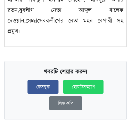
রতন,যুবলীগ নেতা আব্দুল খালেক
দেওয়ান,সেচ্ছাসেবকলীগের নেতা মহন বেপারী সহ
প্রমুখ।
খবরটি শেয়ার করুন
ফেসবুক
হোয়াটসঅ্যাপ
লিঙ্ক কপি