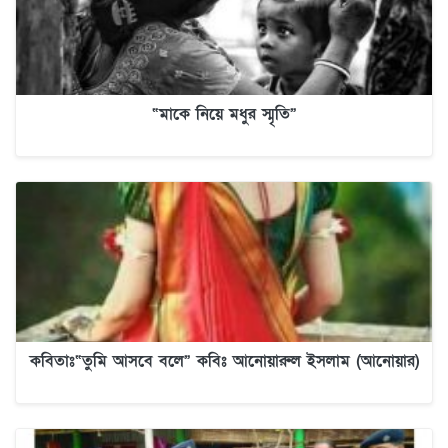
“মাকে নিয়ে মধুর স্মৃতি”
কবিতাঃ“তুমি আসবে বলে” কবিঃ আনোয়ারুল ইসলাম (আনোয়ার)