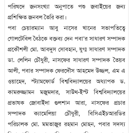
পরিষদে জনসংখ্যা অনুপাতে পশু জবাইয়ের জন্য
প্রশিক্ষিত জনবল তৈরি করা।
পবা চেয়ারম্যান আবু নাসের খানের সভাপতিত্বে
গোলটেবিল বৈঠকে বক্তব্য দেন পবা’র সাধারণ সম্পাদক
প্রকৌশলী মো. আবদুস সোবহান, যুগ্ম সাধারণ সম্পাদক
ডা. লেলিন চৌধুরী, নাসফের সাধারণ সম্পাদক তৈয়ব
আলী, পবার সম্পাদক ফেরদৌস আহমেদ উজ্জল, এম এ
ওয়াহেদ, স্ট্যামফোর্ড বিশ্ববিদ্যালয়ের অধ্যাপক ড.
কামরুজ্জামন মজুমদার, সাউথ-ইস্ট বিশ্ববিদ্যালয়ের
প্রভাষক জোবাইদা গুলশান আরা, নাসফের প্রচার
সম্পাদক ক্যামেলিয়া চৌধুরী, বিসিএইচআরডির
পরিচালক মো. মমতাজুর রহমান মোহন, পবার সদস্য