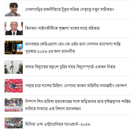
গোদাগাড়ির রাজনীতিতে টুকুর সক্রিয় নেতৃত্বে নতুন সমীকরণ
তিনজন আইনজীবীকে শৃঙ্খলা ভঙ্গের দায়ে বহিস্কার
মানবতার ফেরিওয়ালা মোঃ জে এইচ রানা নেলসন ম্যান্ডেলা শান্তি
পুরস্কার ২০২৬-এর জন্য মনোনীত
বাঘায় বিদ্যুতের যন্ত্রাংশ চুরির সময় বিদ্যুৎস্পৃষ্ঠে একজন নিহত
পদ্মার চরে লাশের মিছিল: নেপথ্যে কাকন বাহিনীর অভ্যন্তরীণ কোন্দল
নিষ্পাপ শিশু রামিশা হত্যাকাণ্ডের সঙ্গে জড়িতদের দ্রুত দৃষ্টান্তমূলক শাস্তির
দাবিতে সাভারে এক বিশাল মানববন্ধন
মিডিয়া এন্ড এন্ট্রাপ্রেনিয়র অ্যাওয়ার্ড–২০২৬