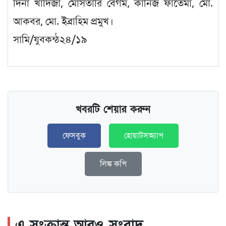
দিনা খাদিজা, মোসতারি বেগম, কানিজ ফাতেমা, মো.
আকবর, মো. ইব্রাহিম প্রমুখ।
সামি/যুবকন্ঠ২৪/১৯
খবরটি শেয়ার করুন
ফেসবুক
হোয়াটসঅ্যাপ
লিঙ্ক কপি
এ সংক্রান্ত আরও সংবাদ