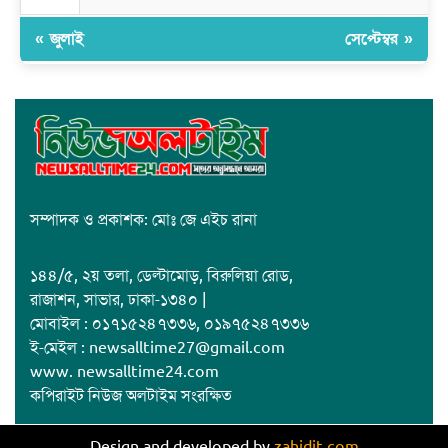
« জুলাই
সেপ্টেম্বর »
সম্পাদক ও প্রকাশক: মোঃ জে এইচ রানা
১৪৪/৫, ২য় তলা, ডেল্টামোড়, বিরুলিয়া রোড,
রাজাশন, সাভার, ঢাকা-১৩৪০ |
মোবাইল : ০১৭১৫২৪৭৩৩৬, ০১৯৭৫২৪৭৩৩৬
ই-মেইল : newsalltime27@gmail.com
www. newsalltime24.com
কপিরাইট নিউজ অলটাইম সংরক্ষিত
Design and developed by
zahidit.com