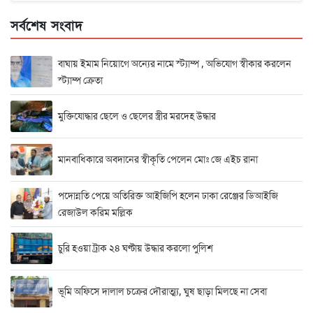
সর্বশেষ সংবাদ
বাঘায় ইমাম নিয়োগে অন্যের নামে স্ট্যাম্প , অভিযোগ স্বীকার করলেন
স্ট্যাম্প ক্রেতা
মুক্তিযোদ্ধার ছেলে ও ছেলের স্ত্রীর মরদেহ উদ্ধার
মানবাধিকারে অবদানের স্বীকৃতি পেলেন মোঃ জে এইচ রানা
পদোন্নতি পেয়ে অতিরিক্ত আইজিপি হলেন ঢাকা রেঞ্জের ডিআইজি
রেজাউল করিম মল্লিক
চুরি হওয়া ট্রাক ২৪ ঘণ্টায় উদ্ধার করলো পুলিশ
ভূমি অফিসে দালাল চক্রের দৌরাত্ম্য, ঘুষ ছাড়া মিলছে না সেবা