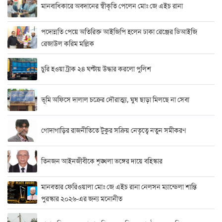
মানবাধিকারে অবদানের স্বীকৃতি পেলেন মোঃ জে এইচ রানা
পদোন্নতি পেয়ে অতিরিক্ত আইজিপি হলেন ঢাকা রেঞ্জের ডিআইজি
রেজাউল করিম মল্লিক
চুরি হওয়া ট্রাক ২৪ ঘণ্টায় উদ্ধার করলো পুলিশ
ভূমি অফিসে দালাল চক্রের দৌরাত্ম্য, ঘুষ ছাড়া মিলছে না সেবা
গোদাগাড়ির রাজনীতিতে টুকুর সক্রিয় নেতৃত্বে নতুন সমীকরণ
তিনজন আইনজীবীকে শৃঙ্খলা ভঙ্গের দায়ে বহিস্কার
মানবতার ফেরিওয়ালা মোঃ জে এইচ রানা নেলসন ম্যান্ডেলা শান্তি
পুরস্কার ২০২৬-এর জন্য মনোনীত