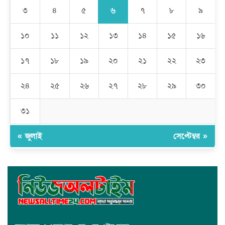
সাধারণ মানুষ
৬
৩
৪
৫
৭
৮
৯
মেহেদীপুর গ্রামে ব্যতিক্রমী আয়োজন: একত্রে ঈদের জামাতে পুরো গ্রাম
১০
১১
১২
১৩
১৪
১৫
১৬
১৭
১৮
১৯
২০
২১
২২
২৩
রমজান উপলক্ষে সাভারে মানবাধিকার সংস্থার ইফতার
২৪
২৫
২৬
২৭
২৮
২৯
৩০
জাবাল-ই-নূর মডেল মাদ্রাসায় ১২তম বার্ষিক পুরস্কার বিতরণ ও বালিকা
ক্যাম্পাসের শুভ উদ্বোধন
৩১
« জুলাই
সেপ্টেম্বর »