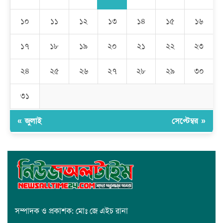
মেহেদীপুর গ্রামে ব্যতিক্রমী আয়োজন: একত্রে ঈদের জামাতে পুরো গ্রাম
১০
১১
১২
১৩
১৪
১৫
১৬
১৭
১৮
১৯
২০
২১
২২
২৩
রমজান উপলক্ষে সাভারে মানবাধিকার সংস্থার ইফতার
২৪
২৫
২৬
২৭
২৮
২৯
৩০
জাবাল-ই-নূর মডেল মাদ্রাসায় ১২তম বার্ষিক পুরস্কার বিতরণ ও বালিকা
ক্যাম্পাসের শুভ উদ্বোধন
৩১
« জুলাই
সেপ্টেম্বর »
সম্পাদক ও প্রকাশক: মোঃ জে এইচ রানা