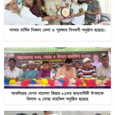
সাভার বার্ষিক বিজ্ঞান মেলা ও পুরষ্কার বিতরণী অনুষ্ঠান হয়েছে।
আশুলিয়ায় বেগম খালেদা জিয়ার ৮১তম জন্মবার্ষিকী উপলক্ষে
মিলাদ ও দোয়া মাহফিল অনুষ্ঠিত হয়েছে