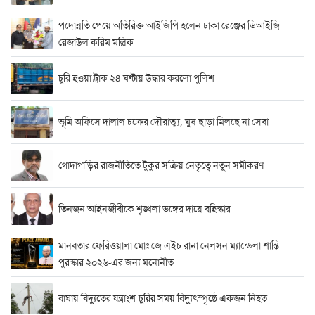
পদোন্নতি পেয়ে অতিরিক্ত আইজিপি হলেন ঢাকা রেঞ্জের ডিআইজি
রেজাউল করিম মল্লিক
চুরি হওয়া ট্রাক ২৪ ঘণ্টায় উদ্ধার করলো পুলিশ
ভূমি অফিসে দালাল চক্রের দৌরাত্ম্য, ঘুষ ছাড়া মিলছে না সেবা
গোদাগাড়ির রাজনীতিতে টুকুর সক্রিয় নেতৃত্বে নতুন সমীকরণ
তিনজন আইনজীবীকে শৃঙ্খলা ভঙ্গের দায়ে বহিস্কার
মানবতার ফেরিওয়ালা মোঃ জে এইচ রানা নেলসন ম্যান্ডেলা শান্তি
পুরস্কার ২০২৬-এর জন্য মনোনীত
বাঘায় বিদ্যুতের যন্ত্রাংশ চুরির সময় বিদ্যুৎস্পৃষ্ঠে একজন নিহত