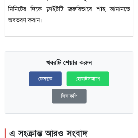
মিনিটের দিকে ফ্লাইটটি জরুরিভাবে শাহ আমানতে
অবতরণ করান।
খবরটি শেয়ার করুন
ফেসবুক
হোয়াটসঅ্যাপ
লিঙ্ক কপি
এ সংক্রান্ত আরও সংবাদ