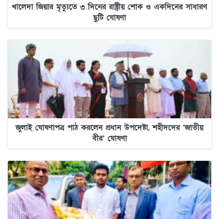
খালেদা জিয়ার মৃত্যুতে ৩ দিনের রাষ্ট্রীয় শোক ও একদিনের সাধারণ
ছুটি ঘোষণা
জুলাই ঘোষণাপত্র পাঠ করলেন প্রধান উপদেষ্টা, শহীদদের ‘জাতীয়
বীর’ ঘোষণা