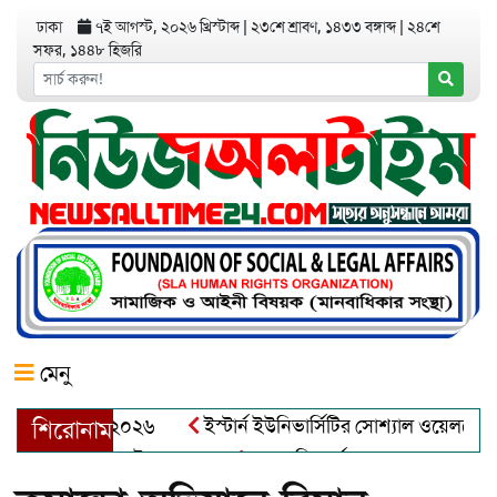
ঢাকা
৭ই আগস্ট, ২০২৬ খ্রিস্টাব্দ
|
২৩শে শ্রাবণ, ১৪৩৩ বঙ্গাব্দ
|
২৪শে
সফর, ১৪৪৮ হিজরি
মেনু
র অ্যাওয়ার্ড–২০২৬
ইস্টার্ন ইউনিভার্সিটির সোশ্যাল ওয়েলফেয়ার ক্ল
শিরোনাম
্দুল খালেক এর ইন্তেকাল
আত্মশুদ্ধি অর্জন ও অশুভকে বর্জন করে সত্