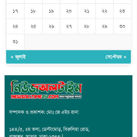
১৭
১৮
১৯
২০
২১
২২
২৩
রমজান উপলক্ষে সাভারে মানবাধিকার সংস্থার ইফতার
২৪
২৫
২৬
২৭
২৮
২৯
৩০
জাবাল-ই-নূর মডেল মাদ্রাসায় ১২তম বার্ষিক পুরস্কার বিতরণ ও বালিকা
ক্যাম্পাসের শুভ উদ্বোধন
৩১
« জুলাই
সেপ্টেম্বর »
সম্পাদক ও প্রকাশক: মোঃ জে এইচ রানা
১৪৪/৫, ২য় তলা, ডেল্টামোড়, বিরুলিয়া রোড,
রাজাশন, সাভার, ঢাকা-১৩৪০ |