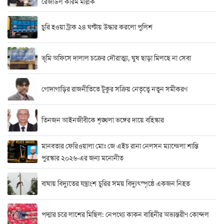
রেজাউল করিম মল্লিক
চুরি হওয়া ট্রাক ২৪ ঘণ্টায় উদ্ধার করলো পুলিশ
ভূমি অফিসে দালাল চক্রের দৌরাত্ম্য, ঘুষ ছাড়া মিলছে না সেবা
গোদাগাড়ির রাজনীতিতে টুকুর সক্রিয় নেতৃত্বে নতুন সমীকরণ
তিনজন আইনজীবীকে শৃঙ্খলা ভঙ্গের দায়ে বহিস্কার
মানবতার ফেরিওয়ালা মোঃ জে এইচ রানা নেলসন ম্যান্ডেলা শান্তি
পুরস্কার ২০২৬-এর জন্য মনোনীত
বাঘায় বিদ্যুতের যন্ত্রাংশ চুরির সময় বিদ্যুৎস্পৃষ্ঠে একজন নিহত
পদ্মার চরে লাশের মিছিল: নেপথ্যে কাকন বাহিনীর অভ্যন্তরীণ কোন্দল