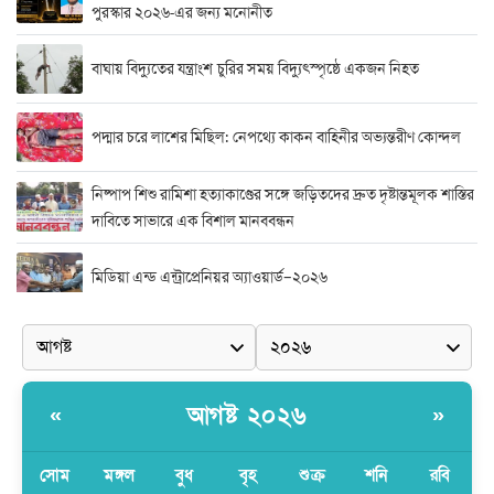
পুরস্কার ২০২৬-এর জন্য মনোনীত
বাঘায় বিদ্যুতের যন্ত্রাংশ চুরির সময় বিদ্যুৎস্পৃষ্ঠে একজন নিহত
পদ্মার চরে লাশের মিছিল: নেপথ্যে কাকন বাহিনীর অভ্যন্তরীণ কোন্দল
নিষ্পাপ শিশু রামিশা হত্যাকাণ্ডের সঙ্গে জড়িতদের দ্রুত দৃষ্টান্তমূলক শাস্তির
দাবিতে সাভারে এক বিশাল মানববন্ধন
মিডিয়া এন্ড এন্ট্রাপ্রেনিয়র অ্যাওয়ার্ড–২০২৬
র‍্যাবের বিশেষ অভিযান: বিদেশি পিস্তল, গুলি, মাদক ও নগদ অর্থ উদ্ধার,
আটক ২
দুর্নীতি ও অনিয়মের অভিযোগে অভিযুক্ত সাব-রেজিস্ট্রার মো. জাকির
আগষ্ট ২০২৬
«
»
হোসেন
সোম
মঙ্গল
বুধ
বৃহ
শুক্র
শনি
রবি
সাভারে সাব রেজিস্ট্রারের বিরুদ্ধে দুর্নীতির রিপোর্ট করায় সংবাদ কর্মীকে