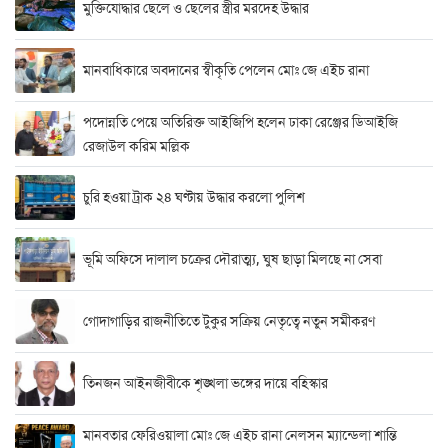
মুক্তিযোদ্ধার ছেলে ও ছেলের স্ত্রীর মরদেহ উদ্ধার
মানবাধিকারে অবদানের স্বীকৃতি পেলেন মোঃ জে এইচ রানা
পদোন্নতি পেয়ে অতিরিক্ত আইজিপি হলেন ঢাকা রেঞ্জের ডিআইজি
রেজাউল করিম মল্লিক
চুরি হওয়া ট্রাক ২৪ ঘণ্টায় উদ্ধার করলো পুলিশ
ভূমি অফিসে দালাল চক্রের দৌরাত্ম্য, ঘুষ ছাড়া মিলছে না সেবা
গোদাগাড়ির রাজনীতিতে টুকুর সক্রিয় নেতৃত্বে নতুন সমীকরণ
তিনজন আইনজীবীকে শৃঙ্খলা ভঙ্গের দায়ে বহিস্কার
মানবতার ফেরিওয়ালা মোঃ জে এইচ রানা নেলসন ম্যান্ডেলা শান্তি