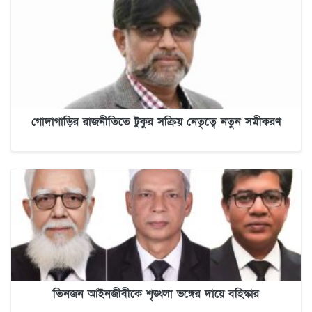
গোদাগাড়ির রাজনীতিতে টুকুর সক্রিয় নেতৃত্বে নতুন সমীকরণ
তিনজন আইনজীবীকে শৃঙ্খলা ভঙ্গের দায়ে বহিস্কার