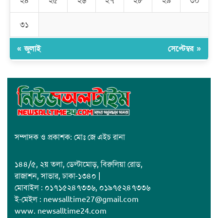
২৪
২৫
২৬
২৭
২৮
২৯
৩০
জাবাল-ই-নূর মডেল মাদ্রাসায় ১২তম বার্ষিক পুরস্কার বিতরণ ও বালিকা
ক্যাম্পাসের শুভ উদ্বোধন
৩১
« জুলাই
সেপ্টেম্বর »
সম্পাদক ও প্রকাশক: মোঃ জে এইচ রানা
১৪৪/৫, ২য় তলা, ডেল্টামোড়, বিরুলিয়া রোড,
রাজাশন, সাভার, ঢাকা-১৩৪০ |
মোবাইল : ০১৭১৫২৪৭৩৩৬, ০১৯৭৫২৪৭৩৩৬
ই-মেইল : newsalltime27@gmail.com
www. newsalltime24.com