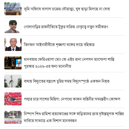
ভূমি অফিসে দালাল চক্রের দৌরাত্ম্য, ঘুষ ছাড়া মিলছে না সেবা
গোদাগাড়ির রাজনীতিতে টুকুর সক্রিয় নেতৃত্বে নতুন সমীকরণ
তিনজন আইনজীবীকে শৃঙ্খলা ভঙ্গের দায়ে বহিস্কার
মানবতার ফেরিওয়ালা মোঃ জে এইচ রানা নেলসন ম্যান্ডেলা শান্তি
পুরস্কার ২০২৬-এর জন্য মনোনীত
বাঘায় বিদ্যুতের যন্ত্রাংশ চুরির সময় বিদ্যুৎস্পৃষ্ঠে একজন নিহত
পদ্মার চরে লাশের মিছিল: নেপথ্যে কাকন বাহিনীর অভ্যন্তরীণ কোন্দল
নিষ্পাপ শিশু রামিশা হত্যাকাণ্ডের সঙ্গে জড়িতদের দ্রুত দৃষ্টান্তমূলক শাস্তির
দাবিতে সাভারে এক বিশাল মানববন্ধন