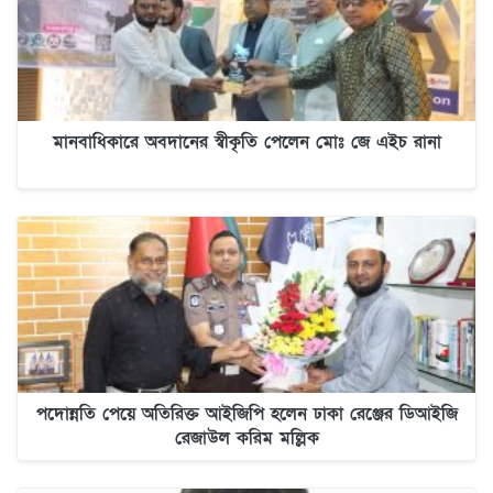
মানবাধিকারে অবদানের স্বীকৃতি পেলেন মোঃ জে এইচ রানা
পদোন্নতি পেয়ে অতিরিক্ত আইজিপি হলেন ঢাকা রেঞ্জের ডিআইজি
রেজাউল করিম মল্লিক