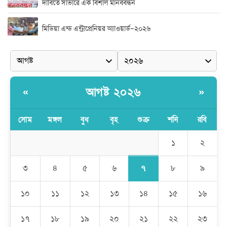
দাবিতে সাভারে এক বিশাল মানববন্ধন
মিডিয়া এন্ড এন্ট্রাপ্রেনিয়র অ্যাওয়ার্ড–২০২৬
র‍্যাবের বিশেষ অভিযান: বিদেশি পিস্তল, গুলি, মাদক ও নগদ অর্থ উদ্ধার,
আটক ২
দুর্নীতি ও অনিয়মের অভিযোগে অভিযুক্ত সাব-রেজিস্ট্রার মো. জাকির
আগষ্ট ২০২৬
«
»
হোসেন
সোম
মঙ্গল
বুধ
বৃহ
শুক্র
শনি
রবি
সাভারে সাব রেজিস্ট্রারের বিরুদ্ধে দুর্নীতির রিপোর্ট করায় সংবাদ কর্মীকে
অপহরনের চেষ্টা
১
২
কালামপুর সাব-রেজিস্ট্রি অফিসে ‘মান্নান সিন্ডিকেট’ এর দৌরাত্ম্য: জিম্মি
সাধারণ মানুষ
৭
৩
৪
৫
৬
৮
৯
মেহেদীপুর গ্রামে ব্যতিক্রমী আয়োজন: একত্রে ঈদের জামাতে পুরো গ্রাম
১০
১১
১২
১৩
১৪
১৫
১৬
১৭
১৮
১৯
২০
২১
২২
২৩
রমজান উপলক্ষে সাভারে মানবাধিকার সংস্থার ইফতার