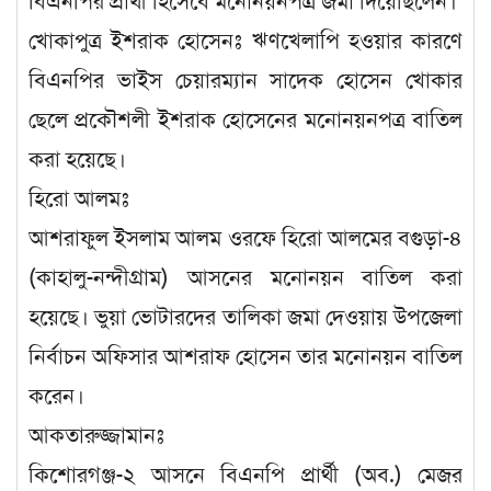
বিএনপির প্রার্থী হিসেবে মনোনয়নপত্র জমা দিয়েছিলেন।
খোকাপুত্র ইশরাক হোসেনঃ ঋণখেলাপি হওয়ার কারণে
বিএনপির ভাইস চেয়ারম্যান সাদেক হোসেন খোকার
ছেলে প্রকৌশলী ইশরাক হোসেনের মনোনয়নপত্র বাতিল
করা হয়েছে।
হিরো আলমঃ
আশরাফুল ইসলাম আলম ওরফে হিরো আলমের বগুড়া-৪
(কাহালু-নন্দীগ্রাম) আসনের মনোনয়ন বাতিল করা
হয়েছে। ভুয়া ভোটারদের তালিকা জমা দেওয়ায় উপজেলা
নির্বাচন অফিসার আশরাফ হোসেন তার মনোনয়ন বাতিল
করেন।
আকতারুজ্জামানঃ
কিশোরগঞ্জ-২ আসনে বিএনপি প্রার্থী (অব.) মেজর