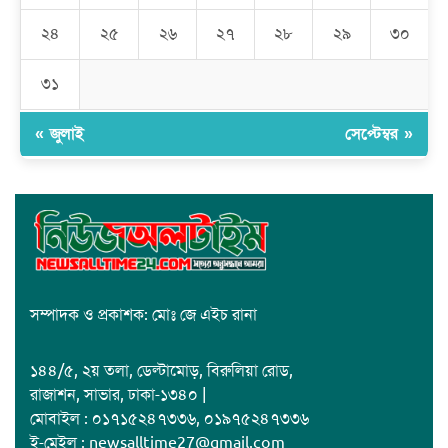
২৪
২৫
২৬
২৭
২৮
২৯
৩০
জাবাল-ই-নূর মডেল মাদ্রাসায় ১২তম বার্ষিক পুরস্কার বিতরণ ও বালিকা
ক্যাম্পাসের শুভ উদ্বোধন
৩১
« জুলাই
সেপ্টেম্বর »
সম্পাদক ও প্রকাশক: মোঃ জে এইচ রানা
১৪৪/৫, ২য় তলা, ডেল্টামোড়, বিরুলিয়া রোড,
রাজাশন, সাভার, ঢাকা-১৩৪০ |
মোবাইল : ০১৭১৫২৪৭৩৩৬, ০১৯৭৫২৪৭৩৩৬
ই-মেইল : newsalltime27@gmail.com