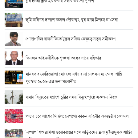
চুরি হওয়া ট্রাক ২৪ ঘণ্টায় উদ্ধার করলো পুলিশ
ভূমি অফিসে দালাল চক্রের দৌরাত্ম্য, ঘুষ ছাড়া মিলছে না সেবা
গোদাগাড়ির রাজনীতিতে টুকুর সক্রিয় নেতৃত্বে নতুন সমীকরণ
তিনজন আইনজীবীকে শৃঙ্খলা ভঙ্গের দায়ে বহিস্কার
মানবতার ফেরিওয়ালা মোঃ জে এইচ রানা নেলসন ম্যান্ডেলা শান্তি
পুরস্কার ২০২৬-এর জন্য মনোনীত
বাঘায় বিদ্যুতের যন্ত্রাংশ চুরির সময় বিদ্যুৎস্পৃষ্ঠে একজন নিহত
পদ্মার চরে লাশের মিছিল: নেপথ্যে কাকন বাহিনীর অভ্যন্তরীণ কোন্দল
নিষ্পাপ শিশু রামিশা হত্যাকাণ্ডের সঙ্গে জড়িতদের দ্রুত দৃষ্টান্তমূলক শাস্তির