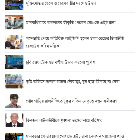
মুক্তিযোদ্ধার ছেলে ও ছেলের স্ত্রীর মরদেহ উদ্ধার
মানবাধিকারে অবদানের স্বীকৃতি পেলেন মোঃ জে এইচ রানা
পদোন্নতি পেয়ে অতিরিক্ত আইজিপি হলেন ঢাকা রেঞ্জের ডিআইজি
রেজাউল করিম মল্লিক
চুরি হওয়া ট্রাক ২৪ ঘণ্টায় উদ্ধার করলো পুলিশ
ভূমি অফিসে দালাল চক্রের দৌরাত্ম্য, ঘুষ ছাড়া মিলছে না সেবা
গোদাগাড়ির রাজনীতিতে টুকুর সক্রিয় নেতৃত্বে নতুন সমীকরণ
তিনজন আইনজীবীকে শৃঙ্খলা ভঙ্গের দায়ে বহিস্কার
মানবতার ফেরিওয়ালা মোঃ জে এইচ রানা নেলসন ম্যান্ডেলা শান্তি