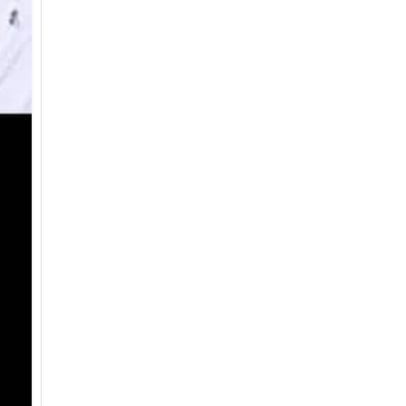
জাবাল-ই-নূর মডেল মাদ্রাসায় ১২তম
বার্ষিক পুরস্কার বিতরণ ও বালিকা
ক্যাম্পাসের শুভ উদ্বোধন