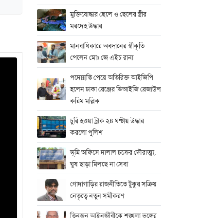
মুক্তিযোদ্ধার ছেলে ও ছেলের স্ত্রীর
মরদেহ উদ্ধার
মানবাধিকারে অবদানের স্বীকৃতি
পেলেন মোঃ জে এইচ রানা
পদোন্নতি পেয়ে অতিরিক্ত আইজিপি
হলেন ঢাকা রেঞ্জের ডিআইজি রেজাউল
করিম মল্লিক
চুরি হওয়া ট্রাক ২৪ ঘণ্টায় উদ্ধার
করলো পুলিশ
ভূমি অফিসে দালাল চক্রের দৌরাত্ম্য,
ঘুষ ছাড়া মিলছে না সেবা
গোদাগাড়ির রাজনীতিতে টুকুর সক্রিয়
নেতৃত্বে নতুন সমীকরণ
তিনজন আইনজীবীকে শৃঙ্খলা ভঙ্গের