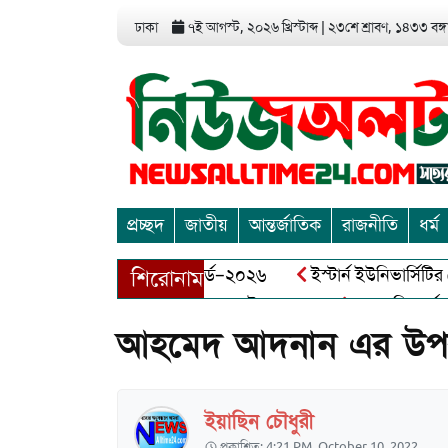
ঢাকা
৭ই আগস্ট, ২০২৬ খ্রিস্টাব্দ
|
২৩শে শ্রাবণ, ১৪৩৩ বঙ্গা
প্রচ্ছদ
জাতীয়
আন্তর্জাতিক
রাজনীতি
ধর্ম
ড এন্ট্রাপ্রেনিয়র অ্যাওয়ার্ড–২০২৬
ইস্টার্ন ইউনিভার্সিটির সোশ্যা
শিরোনাম
মুক্তিযোদ্ধা আব্দুল খালেক এর ইন্তেকাল
আত্মশুদ্ধি অর্জন ও অশুভক
আহমেদ আদনান এর উপর 
ইয়াছিন চৌধুরী
প্রকাশিত: 4:21 PM, October 10, 2022