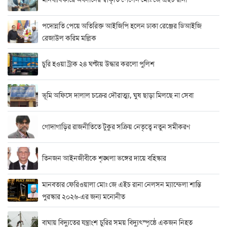
পদোন্নতি পেয়ে অতিরিক্ত আইজিপি হলেন ঢাকা রেঞ্জের ডিআইজি
রেজাউল করিম মল্লিক
চুরি হওয়া ট্রাক ২৪ ঘণ্টায় উদ্ধার করলো পুলিশ
ভূমি অফিসে দালাল চক্রের দৌরাত্ম্য, ঘুষ ছাড়া মিলছে না সেবা
গোদাগাড়ির রাজনীতিতে টুকুর সক্রিয় নেতৃত্বে নতুন সমীকরণ
তিনজন আইনজীবীকে শৃঙ্খলা ভঙ্গের দায়ে বহিস্কার
মানবতার ফেরিওয়ালা মোঃ জে এইচ রানা নেলসন ম্যান্ডেলা শান্তি
পুরস্কার ২০২৬-এর জন্য মনোনীত
বাঘায় বিদ্যুতের যন্ত্রাংশ চুরির সময় বিদ্যুৎস্পৃষ্ঠে একজন নিহত