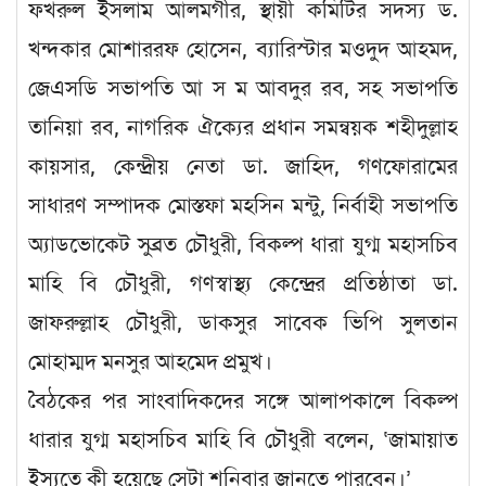
ফখরুল ইসলাম আলমগীর, স্থায়ী কমিটির সদস্য ড.
খন্দকার মোশাররফ হোসেন, ব্যারিস্টার মওদুদ আহমদ,
জেএসডি সভাপতি আ স ম আবদুর রব, সহ সভাপতি
তানিয়া রব, নাগরিক ঐক্যের প্রধান সমন্বয়ক শহীদুল্লাহ
কায়সার, কেন্দ্রীয় নেতা ডা. জাহিদ, গণফোরামের
সাধারণ সম্পাদক মোস্তফা মহসিন মন্টু, নির্বাহী সভাপতি
অ্যাডভোকেট সুব্রত চৌধুরী, বিকল্প ধারা যুগ্ম মহাসচিব
মাহি বি চৌধুরী, গণস্বাস্থ্য কেন্দ্রের প্রতিষ্ঠাতা ডা.
জাফরুল্লাহ চৌধুরী, ডাকসুর সাবেক ভিপি সুলতান
মোহাম্মদ মনসুর আহমেদ প্রমুখ।
বৈঠকের পর সাংবাদিকদের সঙ্গে আলাপকালে বিকল্প
ধারার যুগ্ম মহাসচিব মাহি বি চৌধুরী বলেন, ‘জামায়াত
ইস্যুতে কী হয়েছে সেটা শনিবার জানতে পারবেন।’