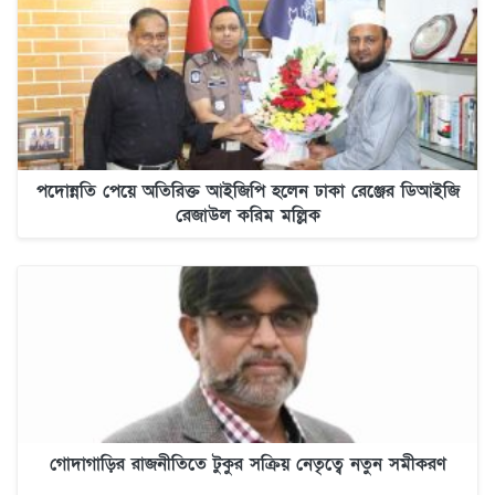
পদোন্নতি পেয়ে অতিরিক্ত আইজিপি হলেন ঢাকা রেঞ্জের ডিআইজি
রেজাউল করিম মল্লিক
গোদাগাড়ির রাজনীতিতে টুকুর সক্রিয় নেতৃত্বে নতুন সমীকরণ