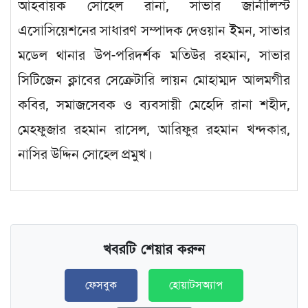
আহবায়ক সোহেল রানা, সাভার জার্নালিস্ট
এসোসিয়েশনের সাধারণ সম্পাদক দেওয়ান ইমন, সাভার
মডেল থানার উপ-পরিদর্শক মতিউর রহমান, সাভার
সিটিজেন ক্লাবের সেক্রেটারি লায়ন মোহাম্মদ আলমগীর
কবির, সমাজসেবক ও ব্যবসায়ী মেহেদি রানা শহীদ,
মেহফুজার রহমান রাসেল, আরিফুর রহমান খন্দকার,
নাসির উদ্দিন সোহেল প্রমুখ।
খবরটি শেয়ার করুন
ফেসবুক
হোয়াটসঅ্যাপ