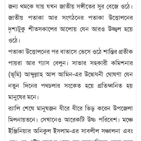
জন্য থমকে যায় যখন জাতীয় সঙ্গীতের সুর বেজে ওঠে।
জাতীয় পতাকা আর সংগঠনের পতাকা উত্তোলনের
দৃশ্যটুকু শীতসকালের আলোয় যেন আরও উজ্জ্বল হয়ে
ওঠে।
পতাকা উত্তোলনের পর বাতাসে ভেসে ওঠে শান্তির প্রতীক
পায়রা আর গ্যাস বেলুন। সাভার সহকারী কমিশনার
(ভূমি) আব্দুল্লাহ আল আমিন-এর উদ্বোধনী ঘোষণা যেন
নতুন দিনের পথচলার সংকেত হয়ে প্রতিধ্বনিত হয়
মানুষের মনে।
র‍্যালি শেষে মানুষজন ধীরে ধীরে ভিড় করেন উপজেলা
মিলনায়তনে। সেখানেও আরেকটি উষ্ণ পরিবেশ। মঞ্চে
ইঞ্জিনিয়ার অনিকুল ইসলাম-এর সাবলীল সঞ্চালনা এবং