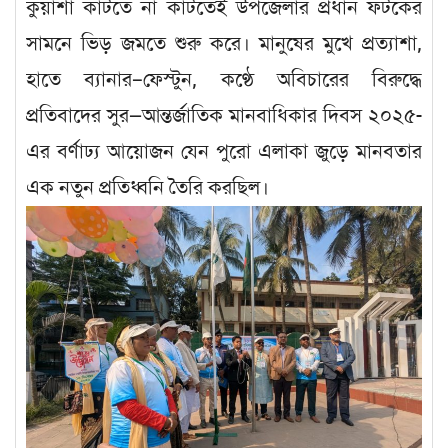
কুয়াশা কাটতে না কাটতেই উপজেলার প্রধান ফটকের
সামনে ভিড় জমতে শুরু করে। মানুষের মুখে প্রত্যাশা,
হাতে ব্যানার–ফেস্টুন, কণ্ঠে অবিচারের বিরুদ্ধে
প্রতিবাদের সুর—আন্তর্জাতিক মানবাধিকার দিবস ২০২৫-
এর বর্ণাঢ্য আয়োজন যেন পুরো এলাকা জুড়ে মানবতার
এক নতুন প্রতিধ্বনি তৈরি করছিল।