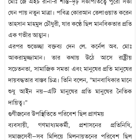
মোঃ জে এইচ রানা-র শান্ত–দৃঢ় সভাপতিত্বে পুরো সভা
যেন পায় নতুন মাত্রা। পবিত্র কোরআন তেলাওয়াত করেন
তাহসান মাহমুদ চৌধুরী, যার কণ্ঠে ছিল মানবিকতার প্রতি
এক গভীর আহ্বান।
এরপর শুভেচ্ছা বক্তব্য দেন লে. কর্নেল অব. মোঃ
আকরামুজ্জামান। তার কথায় উঠে আসে রাষ্ট্রীয়
সচেতনতা, সামাজিক সমতা এবং মানুষের প্রতি মানুষের
দায়বদ্ধতার বাস্তব চিত্র। তিনি বলেন, “মানবাধিকার মানে
শুধু আইন নয়—এটি মানুষের প্রতি মানুষের নৈতিক
দায়িত্ব।”
গুণীজনের উপস্থিতিতে পরিবেশ ছিল প্রাণময়
ব্যবসায়ী, গণমাধ্যমকর্মী, প্রশাসনের প্রতিনিধি,
সমাজসেবী—সব মিলিয়ে মিলনায়তনের পরিবেশ ছিল