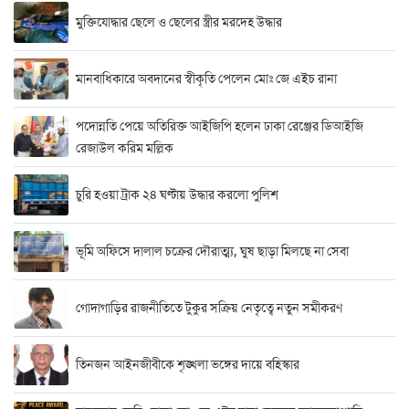
মুক্তিযোদ্ধার ছেলে ও ছেলের স্ত্রীর মরদেহ উদ্ধার
মানবাধিকারে অবদানের স্বীকৃতি পেলেন মোঃ জে এইচ রানা
পদোন্নতি পেয়ে অতিরিক্ত আইজিপি হলেন ঢাকা রেঞ্জের ডিআইজি
রেজাউল করিম মল্লিক
চুরি হওয়া ট্রাক ২৪ ঘণ্টায় উদ্ধার করলো পুলিশ
ভূমি অফিসে দালাল চক্রের দৌরাত্ম্য, ঘুষ ছাড়া মিলছে না সেবা
গোদাগাড়ির রাজনীতিতে টুকুর সক্রিয় নেতৃত্বে নতুন সমীকরণ
তিনজন আইনজীবীকে শৃঙ্খলা ভঙ্গের দায়ে বহিস্কার