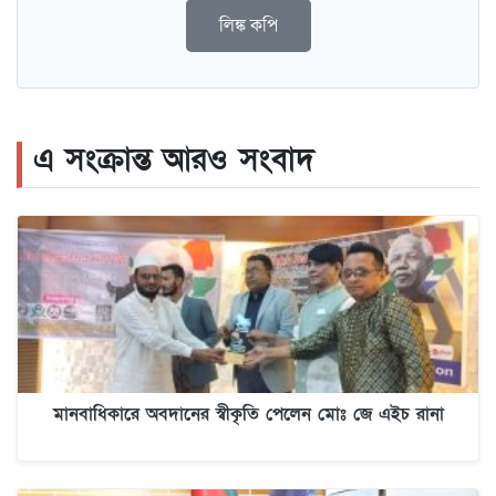
লিঙ্ক কপি
এ সংক্রান্ত আরও সংবাদ
মানবাধিকারে অবদানের স্বীকৃতি পেলেন মোঃ জে এইচ রানা