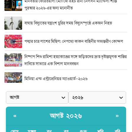
মানবতার ফেরিওয়ালা মোঃ জে এইচ রানা নেলসন ম্যান্ডেলা শান্তি
পুরস্কার ২০২৬-এর জন্য মনোনীত
বাঘায় বিদ্যুতের যন্ত্রাংশ চুরির সময় বিদ্যুৎস্পৃষ্ঠে একজন নিহত
পদ্মার চরে লাশের মিছিল: নেপথ্যে কাকন বাহিনীর অভ্যন্তরীণ কোন্দল
নিষ্পাপ শিশু রামিশা হত্যাকাণ্ডের সঙ্গে জড়িতদের দ্রুত দৃষ্টান্তমূলক শাস্তির
দাবিতে সাভারে এক বিশাল মানববন্ধন
মিডিয়া এন্ড এন্ট্রাপ্রেনিয়র অ্যাওয়ার্ড–২০২৬
র‍্যাবের বিশেষ অভিযান: বিদেশি পিস্তল, গুলি, মাদক ও নগদ অর্থ উদ্ধার,
আটক ২
দুর্নীতি ও অনিয়মের অভিযোগে অভিযুক্ত সাব-রেজিস্ট্রার মো. জাকির
আগষ্ট ২০২৬
«
»
হোসেন
সোম
মঙ্গল
বুধ
বৃহ
শুক্র
শনি
রবি