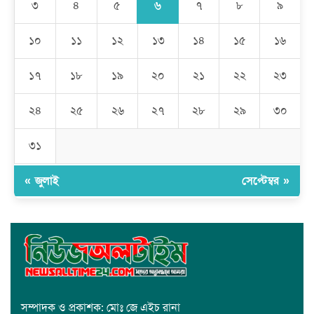
সাধারণ মানুষ
৬
৩
৪
৫
৭
৮
৯
মেহেদীপুর গ্রামে ব্যতিক্রমী আয়োজন: একত্রে ঈদের জামাতে পুরো গ্রাম
১০
১১
১২
১৩
১৪
১৫
১৬
১৭
১৮
১৯
২০
২১
২২
২৩
রমজান উপলক্ষে সাভারে মানবাধিকার সংস্থার ইফতার
২৪
২৫
২৬
২৭
২৮
২৯
৩০
জাবাল-ই-নূর মডেল মাদ্রাসায় ১২তম বার্ষিক পুরস্কার বিতরণ ও বালিকা
ক্যাম্পাসের শুভ উদ্বোধন
৩১
« জুলাই
সেপ্টেম্বর »
সম্পাদক ও প্রকাশক: মোঃ জে এইচ রানা