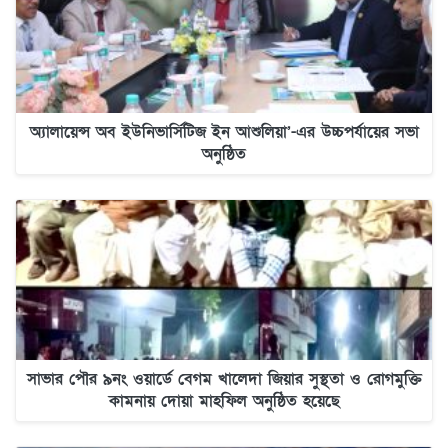
অ্যালায়েন্স অব ইউনিভার্সিটিজ ইন আশুলিয়া’-এর উচ্চপর্যায়ের সভা
অনুষ্ঠিত
সাভার পৌর ৯নং ওয়ার্ডে বেগম খালেদা জিয়ার সুস্থতা ও রোগমুক্তি
কামনায় দোয়া মাহফিল অনুষ্ঠিত হয়েছে