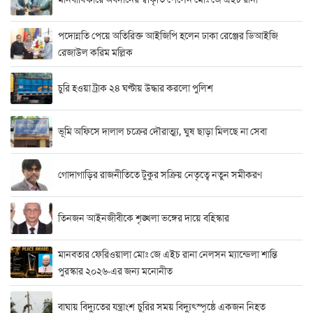
পদোন্নতি পেয়ে অতিরিক্ত আইজিপি হলেন ঢাকা রেঞ্জের ডিআইজি
রেজাউল করিম মল্লিক
চুরি হওয়া ট্রাক ২৪ ঘণ্টায় উদ্ধার করলো পুলিশ
ভূমি অফিসে দালাল চক্রের দৌরাত্ম্য, ঘুষ ছাড়া মিলছে না সেবা
গোদাগাড়ির রাজনীতিতে টুকুর সক্রিয় নেতৃত্বে নতুন সমীকরণ
তিনজন আইনজীবীকে শৃঙ্খলা ভঙ্গের দায়ে বহিস্কার
মানবতার ফেরিওয়ালা মোঃ জে এইচ রানা নেলসন ম্যান্ডেলা শান্তি
পুরস্কার ২০২৬-এর জন্য মনোনীত
বাঘায় বিদ্যুতের যন্ত্রাংশ চুরির সময় বিদ্যুৎস্পৃষ্ঠে একজন নিহত