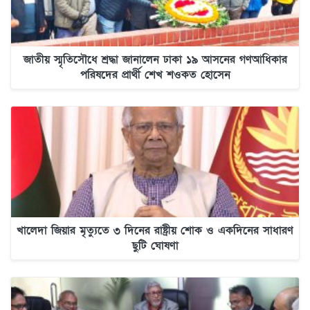
জাতীয় স্মৃতিসৌধে শ্রদ্ধা জানালেন ঢাকা ১৯ আসনের গণআধিকার
পরিষদের প্রার্থী শেখ শওকত হোসেন
খালেদা জিয়ার মৃত্যুতে ৩ দিনের রাষ্ট্রীয় শোক ও একদিনের সাধারণ
ছুটি ঘোষণা