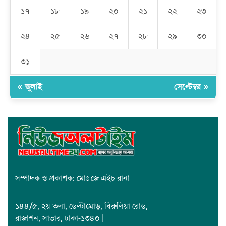
১৭
১৮
১৯
২০
২১
২২
২৩
রমজান উপলক্ষে সাভারে মানবাধিকার সংস্থার ইফতার
২৪
২৫
২৬
২৭
২৮
২৯
৩০
জাবাল-ই-নূর মডেল মাদ্রাসায় ১২তম বার্ষিক পুরস্কার বিতরণ ও বালিকা
ক্যাম্পাসের শুভ উদ্বোধন
৩১
« জুলাই
সেপ্টেম্বর »
সম্পাদক ও প্রকাশক: মোঃ জে এইচ রানা
১৪৪/৫, ২য় তলা, ডেল্টামোড়, বিরুলিয়া রোড,
রাজাশন, সাভার, ঢাকা-১৩৪০ |