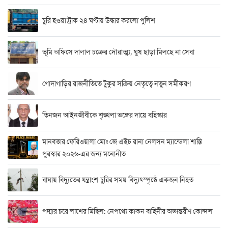
চুরি হওয়া ট্রাক ২৪ ঘণ্টায় উদ্ধার করলো পুলিশ
ভূমি অফিসে দালাল চক্রের দৌরাত্ম্য, ঘুষ ছাড়া মিলছে না সেবা
গোদাগাড়ির রাজনীতিতে টুকুর সক্রিয় নেতৃত্বে নতুন সমীকরণ
তিনজন আইনজীবীকে শৃঙ্খলা ভঙ্গের দায়ে বহিস্কার
মানবতার ফেরিওয়ালা মোঃ জে এইচ রানা নেলসন ম্যান্ডেলা শান্তি
পুরস্কার ২০২৬-এর জন্য মনোনীত
বাঘায় বিদ্যুতের যন্ত্রাংশ চুরির সময় বিদ্যুৎস্পৃষ্ঠে একজন নিহত
পদ্মার চরে লাশের মিছিল: নেপথ্যে কাকন বাহিনীর অভ্যন্তরীণ কোন্দল