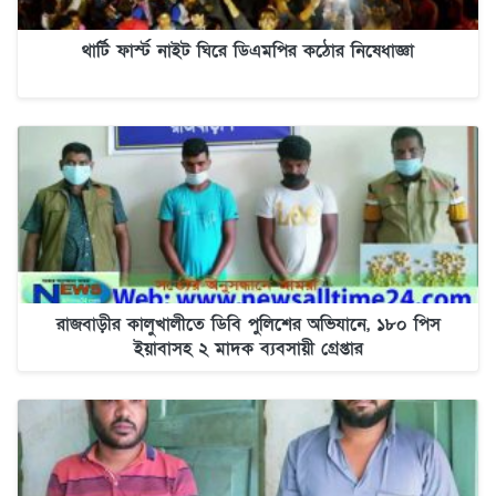
থার্টি ফার্স্ট নাইট ঘিরে ডিএমপির কঠোর নিষেধাজ্ঞা
রাজবাড়ীর কালুখালীতে ডিবি পুলিশের অভিযানে, ১৮০ পিস
ইয়াবাসহ ২ মাদক ব্যবসায়ী গ্রেপ্তার