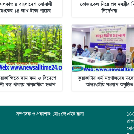
োলকাতায় বাংলাদেশ সোনালী
ভোজ্যতেল নিয়ে প্রধানমন্ত্রীর 
্যাংকের ১৪ লাখ টাকা গায়েব
নির্দেশনা
িয়াকান্দিতে দাম কম ও বিদেশে
কুয়াকাটায় ধর্ম মন্ত্রণালয়ের উদ্
তানী বন্ধ থাকায় পানচাষীরা হতাশ
আন্তঃধর্মীয় সংলাপ অনুষ্ঠিত
সম্পাদক ও প্রকাশক: মোঃ জে এইচ রানা
১৪৪
রাজ
মো