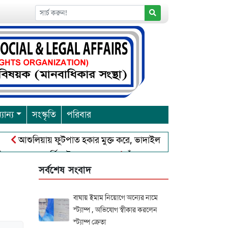
যান্য
সংস্কৃতি
পরিবার
আশুলিয়ায় ফুটপাত হকার মুক্ত করে, ভাদাইল প্রাইমারি ফ্রেন্ডস ক্লাব এর উ
রবারনা পূর্নিমা উৎসব শুরু
চাঁদপুরে বাংলাদেশ আহলে সুন্নাত ওয়া
সর্বশেষ সংবাদ
বাঘায় ইমাম নিয়োগে অন্যের নামে
স্ট্যাম্প , অভিযোগ স্বীকার করলেন
স্ট্যাম্প ক্রেতা