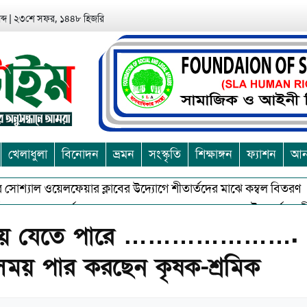
্দ
|
২৩শে সফর, ১৪৪৮ হিজরি
খেলাধুলা
বিনোদন
ভ্রমন
সংস্কৃতি
শিক্ষাঙ্গন
ফ্যাশন
আন্
োশ্যাল ওয়েলফেয়ার ক্লাবের উদ্যোগে শীতার্তদের মাঝে কম্বল বিতরণ
অশুভকে বর্জন করে সত্য,সুন্দরকে বরনে কলাপাড়ায় বৌদ্ধ ধর্মাবলম্বীদের প্
 ছাড়িয়ে যেতে পারে ………………….
ত সময় পার করছেন কৃষক-শ্রমিক