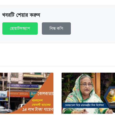
খবরটি শেয়ার করুন
হোয়াটসঅ্যাপ
লিঙ্ক কপি