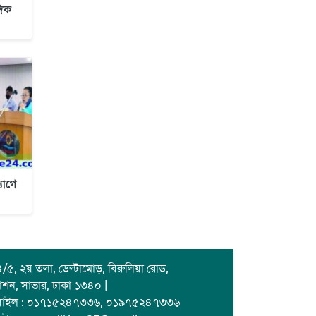
দিক
যোগে
/৫, ২য় তলা, ডেল্টামোড়, বিরুলিয়া রোড,
াশন, সাভার, ঢাকা-১৩৪০ |
বাইল : ০১৭১৫২৪৭৩৩৬, ০১৯৭৫২৪৭৩৩৬