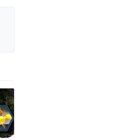
জাবাল-ই-নূর মডেল মাদ্রাসায় ১২তম
বার্ষিক পুরস্কার বিতরণ ও বালিকা
ক্যাম্পাসের শুভ উদ্বোধন