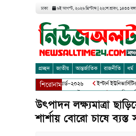
ঢাকা
৬ই আগস্ট, ২০২৬ খ্রিস্টাব্দ
|
২২শে শ্রাবণ, ১৪৩৩ বঙ্গাব
প্রচ্ছদ
জাতীয়
আন্তর্জাতিক
রাজনীতি
ধর্ম
া এন্ড এন্ট্রাপ্রেনিয়র অ্যাওয়ার্ড–২০২৬
ইস্টার্ন ইউনিভার্সিটির স
শিরোনাম
 বীর মুক্তিযোদ্ধা আব্দুল খালেক এর ইন্তেকাল
আত্মশুদ্ধি অর্জন ও 
উৎপাদন লক্ষ্যমাত্রা
শার্শায় বোরো চাষে ব্যস্