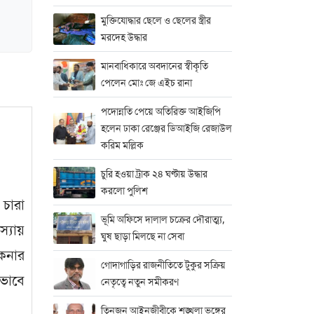
মুক্তিযোদ্ধার ছেলে ও ছেলের স্ত্রীর
মরদেহ উদ্ধার
মানবাধিকারে অবদানের স্বীকৃতি
পেলেন মোঃ জে এইচ রানা
পদোন্নতি পেয়ে অতিরিক্ত আইজিপি
হলেন ঢাকা রেঞ্জের ডিআইজি রেজাউল
করিম মল্লিক
চুরি হওয়া ট্রাক ২৪ ঘণ্টায় উদ্ধার
করলো পুলিশ
 চারা
ভূমি অফিসে দালাল চক্রের দৌরাত্ম্য,
স্যায়
ঘুষ ছাড়া মিলছে না সেবা
েনার
গোদাগাড়ির রাজনীতিতে টুকুর সক্রিয়
 ভাবে
নেতৃত্বে নতুন সমীকরণ
তিনজন আইনজীবীকে শৃঙ্খলা ভঙ্গের