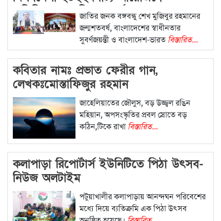
অতিথিদের নাগরিক সংবর্ধনা
জাতির জনক বঙ্গবন্ধু শেখ মুজিবুর রহমানের
জন্মশতবর্ষ, বাংলাদেশের স্বাধীনতার
সুবর্ণজয়ন্তী ও বাংলাদেশ-ভারত
বিস্তারিত...
কবিতার নামঃ প্রভাত ফেরীর গান,
লেখকঃমোস্তাফিজুর রহমান
জাহেলিয়াতের জৌলুস, বড় উজ্জ্বল রঙিন
মহিয়ান, অপসংস্কৃতির প্রবল স্রোতে বড়
কঠিন,টিকে রাখা
বিস্তারিত...
কলাপাড়া রিপোর্টার্স ইউনিটিতে পিঠা উৎসব-
নিউজ অলটাইম
পটুয়াখালীর কলাপাড়ায় আনন্দঘন পরিবেশের
মধ্যে দিয়ে ব্যতিক্রমি এক পিঠা উৎসব
অনুষ্ঠিত হয়েছে।
বিস্তারিত...