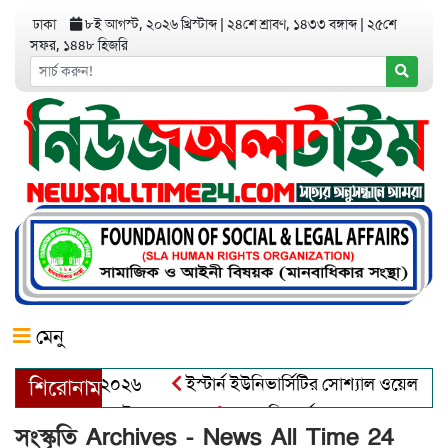
ঢাকা
৮ই আগস্ট, ২০২৬ খ্রিস্টাব্দ
|
২৪শে শ্রাবণ, ১৪৩৩ বঙ্গাব্দ
|
২৫শে
সফর, ১৪৪৮ হিজরি
মেনু
নিয়র অ্যাওয়ার্ড–২০২৬
ইস্টার্ন ইউনিভার্সিটির সোশ্যাল ওয়েলফেয়ার
শিরোনাম
 আব্দুল খালেক এর ইন্তেকাল
আত্মশুদ্ধি অর্জন ও অশুভকে বর্জন করে
সংস্কৃতি Archives - News All Time 24