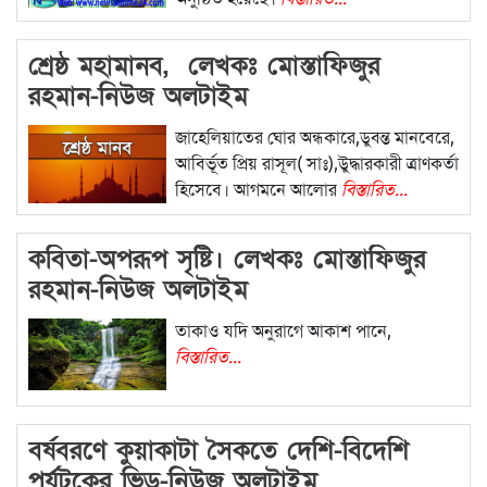
শ্রেষ্ঠ মহামানব, লেখকঃ মোস্তাফিজুর
রহমান-নিউজ অলটাইম
জাহেলিয়াতের ঘোর অন্ধকারে,ডুবন্ত মানবেরে,
আবির্ভূত প্রিয় রাসূল( সাঃ),উুদ্ধারকারী ত্রাণকর্তা
হিসেবে। আগমনে আলোর
বিস্তারিত...
কবিতা-অপরূপ সৃষ্টি। লেখকঃ মোস্তাফিজুর
রহমান-নিউজ অলটাইম
তাকাও যদি অনুরাগে আকাশ পানে,
বিস্তারিত...
বর্ষবরণে কুয়াকাটা সৈকতে দেশি-বিদেশি
পর্যটকের ভিড়-নিউজ অলটাইম