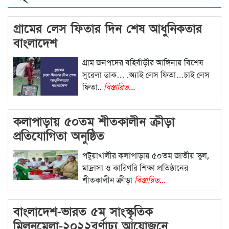
গ্রামের লেস ফিতার দিন শেষ আধুনিকতার
বাংলাদেশ
গ্রাম জনপদের বহির্বাড়ীর আঙ্গিনায় বিশেষ
সুরেলা ডাক… .অ্যাই লেস ফিতা…চাই লেস
ফিতা..
বিস্তারিত...
কলাপাড়ায় ৫০তম শীতকালীন ক্রীড়া
প্রতিযোগিতা অনুষ্ঠিত
পটুয়াখালীর কলাপাড়ায় ৫০তম জাতীয় স্কুল,
মাদ্রাসা ও কারিগরি শিক্ষা প্রতিষ্ঠানের
শীতকালীন ক্রীড়া
বিস্তারিত...
বাংলাদেশ-ভারত ৫ম সাংস্কৃতিক
মিলনমেলা-২০২২বর্ণাঢ্য আয়োজনে