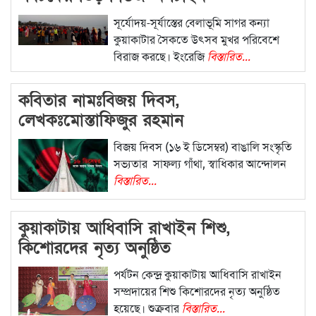
সূর্যোদয়-সূর্যাস্তের বেলাভূমি সাগর কন্যা
কুয়াকাটার সৈকতে উৎসব মুখর পরিবেশে
বিরাজ করছে। ইংরেজি
বিস্তারিত...
কবিতার নামঃবিজয় দিবস,
লেখকঃমোস্তাফিজুর রহমান
বিজয় দিবস (১৬ ই ডিসেম্বর) বাঙালি সংস্কৃতি
সভ্যতার সাফল্য গাঁথা, স্বাধিকার আন্দোলন
বিস্তারিত...
কুয়াকাটায় আধিবাসি রাখাইন শিশু,
কিশোরদের নৃত্য অনুষ্ঠিত
পর্যটন কেন্দ্র কুয়াকাটায় আধিবাসি রাখাইন
সম্প্রদায়ের শিশু কিশোরদের নৃত্য অনুষ্ঠিত
হয়েছে। শুক্রবার
বিস্তারিত...