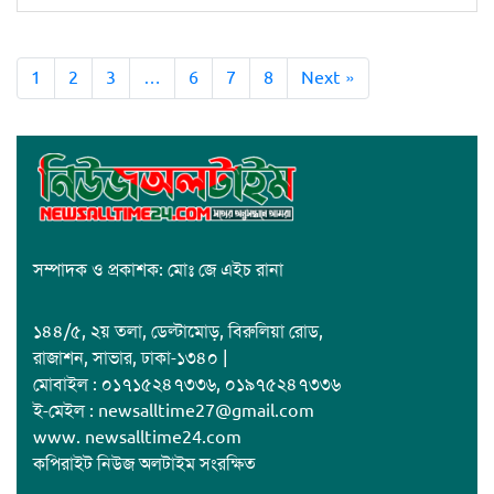
1
2
3
…
6
7
8
Next »
সম্পাদক ও প্রকাশক: মোঃ জে এইচ রানা
১৪৪/৫, ২য় তলা, ডেল্টামোড়, বিরুলিয়া রোড,
রাজাশন, সাভার, ঢাকা-১৩৪০ |
মোবাইল : ০১৭১৫২৪৭৩৩৬, ০১৯৭৫২৪৭৩৩৬
ই-মেইল : newsalltime27@gmail.com
www. newsalltime24.com
কপিরাইট নিউজ অলটাইম সংরক্ষিত