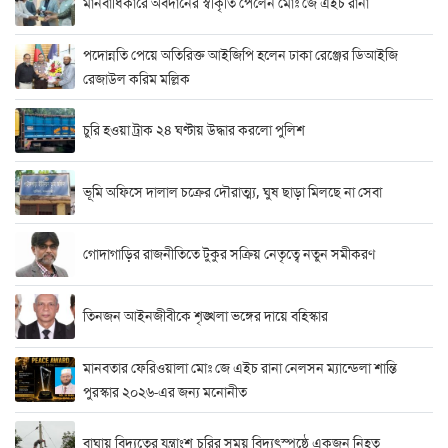
মানবাধিকারে অবদানের স্বীকৃতি পেলেন মোঃ জে এইচ রানা
পদোন্নতি পেয়ে অতিরিক্ত আইজিপি হলেন ঢাকা রেঞ্জের ডিআইজি
রেজাউল করিম মল্লিক
চুরি হওয়া ট্রাক ২৪ ঘণ্টায় উদ্ধার করলো পুলিশ
ভূমি অফিসে দালাল চক্রের দৌরাত্ম্য, ঘুষ ছাড়া মিলছে না সেবা
গোদাগাড়ির রাজনীতিতে টুকুর সক্রিয় নেতৃত্বে নতুন সমীকরণ
তিনজন আইনজীবীকে শৃঙ্খলা ভঙ্গের দায়ে বহিস্কার
মানবতার ফেরিওয়ালা মোঃ জে এইচ রানা নেলসন ম্যান্ডেলা শান্তি
পুরস্কার ২০২৬-এর জন্য মনোনীত
বাঘায় বিদ্যুতের যন্ত্রাংশ চুরির সময় বিদ্যুৎস্পৃষ্ঠে একজন নিহত