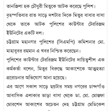
তানজিলা হক চৌধুরী মিতুকে আটক করেছে পুলিশ।
বৃহস্পতিবার রাত সাড়ে দশটার দিকে মিতুর বাবার বাসা
থেকে তাকে আটক পুলিশের কাউন্টার টেররিজম
ইউনিটের একটি দল।
চট্টগ্রাম মহানগর পুলিশের (সিএমপি) কমিশনার মো.
মাহাবুবর রহমান এ খবর নিশ্চিত করেছেন।
পুলিশের কাউন্টার টেররিজম ইউনিটের দায়িত্বশীল এক
কর্মকর্তা বলেন, মিতুর বিরুদ্ধে আকাশেকে আত্মহত্যা
প্ররোচনার অভিযোগ আনা হয়েছে।
এর আগে সকাল সাড়ে ছয়টার সময় নগরের চান্দগাঁও
আবাসিক এলাকার ভাড়া বাসা থেকে ডা. মো. মোস্তফা
মোরশেদ আকাশের অচেতন দেহ চট্টগ্রাম মেডিকেল