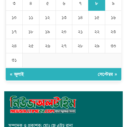
সাধারণ মানুষ
৮
৩
৪
৫
৬
৭
৯
মেহেদীপুর গ্রামে ব্যতিক্রমী আয়োজন: একত্রে ঈদের জামাতে পুরো গ্রাম
১০
১১
১২
১৩
১৪
১৫
১৬
১৭
১৮
১৯
২০
২১
২২
২৩
রমজান উপলক্ষে সাভারে মানবাধিকার সংস্থার ইফতার
২৪
২৫
২৬
২৭
২৮
২৯
৩০
জাবাল-ই-নূর মডেল মাদ্রাসায় ১২তম বার্ষিক পুরস্কার বিতরণ ও বালিকা
ক্যাম্পাসের শুভ উদ্বোধন
৩১
« জুলাই
সেপ্টেম্বর »
সম্পাদক ও প্রকাশক: মোঃ জে এইচ রানা