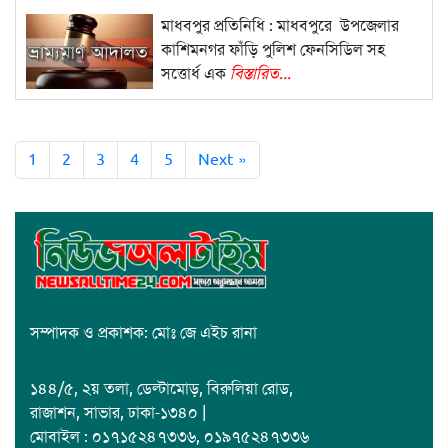
মাধবপুর প্রতিনিধি : মাধবপুরে উপজেলার
কাশিমনগর ফাঁড়ি পুলিশ ফেনসিডিল সহ
সত্তোর্ধ এক
বিস্তারিত...
1
2
3
4
5
Next »
সম্পাদক ও প্রকাশক: মোঃ জে এইচ রানা
১৪৪/৫, ২য় তলা, ডেল্টামোড়, বিরুলিয়া রোড,
রাজাশন, সাভার, ঢাকা-১৩৪০ |
মোবাইল : ০১৭১৫২৪৭৩৩৬, ০১৯৭৫২৪৭৩৩৬