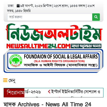
ঢাকা
৯ই আগস্ট, ২০২৬ খ্রিস্টাব্দ
|
২৫শে শ্রাবণ, ১৪৩৩ বঙ্গাব্দ
|
২৬শে
সফর, ১৪৪৮ হিজরি
মেনু
প্রেনিয়র অ্যাওয়ার্ড–২০২৬
ইস্টার্ন ইউনিভার্সিটির সোশ্যাল ওয়েলফ
শিরোনাম
োদ্ধা আব্দুল খালেক এর ইন্তেকাল
আত্মশুদ্ধি অর্জন ও অশুভকে বর্জন
মাদক Archives - News All Time 24