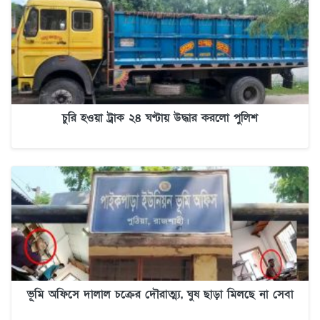
চুরি হওয়া ট্রাক ২৪ ঘণ্টায় উদ্ধার করলো পুলিশ
ভূমি অফিসে দালাল চক্রের দৌরাত্ম্য, ঘুষ ছাড়া মিলছে না সেবা