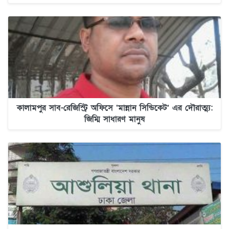
কালামপুর সাব-রেজিস্ট্রি অফিসে ‘মান্নান সিন্ডিকেট’ এর দৌরাত্ম্য:
জিম্মি সাধারণ মানুষ