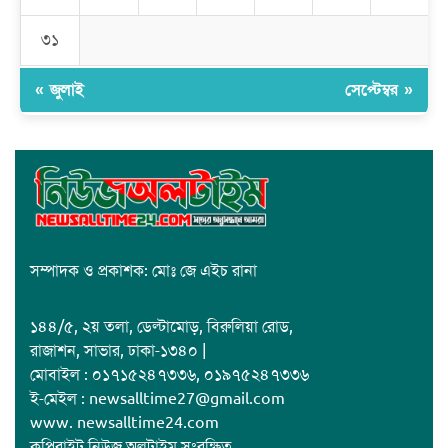
ক্যাম্পাসের শুভ উদ্বোধন
৩১
« জুলাই
সেপ্টেম্বর »
সম্পাদক ও প্রকাশক: মোঃ জে এইচ রানা
১৪৪/৫, ২য় তলা, ডেল্টামোড়, বিরুলিয়া রোড,
রাজাশন, সাভার, ঢাকা-১৩৪০ |
মোবাইল : ০১৭১৫২৪৭৩৩৬, ০১৯৭৫২৪৭৩৩৬
ই-মেইল : newsalltime27@gmail.com
www. newsalltime24.com
কপিরাইট নিউজ অলটাইম সংরক্ষিত