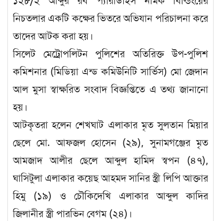
১২৮/২ আব্দুর রব প্যারাডাইস নামক বিল্ডিংয়ের
নিচতলার একটি কক্ষের ভিতরে অভিযান পরিচালনা করে
তাদের আটক করা হয়।
সিলেট মেট্রোপলিটন পুলিশের অতিরিক্ত উপ-পুলিশ
কমিশনার (মিডিয়া এন্ড কমিউনিটি সার্ভিস) মো জেদান
আল মুসা স্বাক্ষরিত সংবাদ বিজ্ঞপ্তিতে এ তথ্য জানানো
হয়।
আটকৃতরা হলেন শেখঘাট এলাকার মৃত সুলতান মিয়ার
ছেলে মো. আফজল হোসেন (২৯), সুনামগঞ্জের মৃত
আমজাদ আলীর ছেলে আব্দুল হামিদ স্বপন (৪৭),
ঘাসিটুলা এলাকার কয়েছ আহমদ সানির স্ত্রী লিপি আক্তার
হিমু (১৯) ও চৌকিদেখি এলাকার আব্দুল কাদির
জিলানীর স্ত্রী পারভিন বেগম (২৪)।