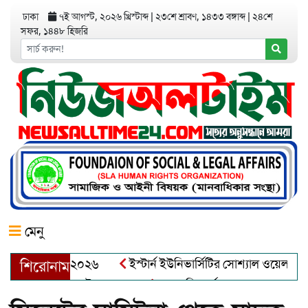
ঢাকা
৭ই আগস্ট, ২০২৬ খ্রিস্টাব্দ
|
২৩শে শ্রাবণ, ১৪৩৩ বঙ্গাব্দ
|
২৪শে
সফর, ১৪৪৮ হিজরি
মেনু
র অ্যাওয়ার্ড–২০২৬
ইস্টার্ন ইউনিভার্সিটির সোশ্যাল ওয়েলফেয়ার ক্ল
শিরোনাম
্দুল খালেক এর ইন্তেকাল
আত্মশুদ্ধি অর্জন ও অশুভকে বর্জন করে সত্