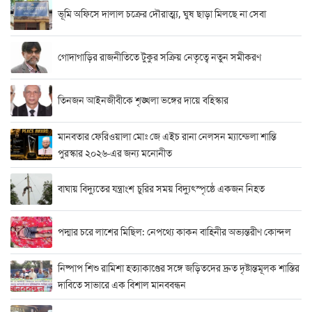
ভূমি অফিসে দালাল চক্রের দৌরাত্ম্য, ঘুষ ছাড়া মিলছে না সেবা
গোদাগাড়ির রাজনীতিতে টুকুর সক্রিয় নেতৃত্বে নতুন সমীকরণ
তিনজন আইনজীবীকে শৃঙ্খলা ভঙ্গের দায়ে বহিস্কার
মানবতার ফেরিওয়ালা মোঃ জে এইচ রানা নেলসন ম্যান্ডেলা শান্তি
পুরস্কার ২০২৬-এর জন্য মনোনীত
বাঘায় বিদ্যুতের যন্ত্রাংশ চুরির সময় বিদ্যুৎস্পৃষ্ঠে একজন নিহত
পদ্মার চরে লাশের মিছিল: নেপথ্যে কাকন বাহিনীর অভ্যন্তরীণ কোন্দল
নিষ্পাপ শিশু রামিশা হত্যাকাণ্ডের সঙ্গে জড়িতদের দ্রুত দৃষ্টান্তমূলক শাস্তির
দাবিতে সাভারে এক বিশাল মানববন্ধন