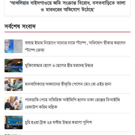
‘আশুলিয়ার বাইদগাওয়ে জমি সংক্রান্ত বিরোধ, বসতবাড়িতে তালা
ও মারধরের অভিযোগ উঠেছে’
সর্বশেষ সংবাদ
বাঘায় ইমাম নিয়োগে অন্যের নামে স্ট্যাম্প , অভিযোগ স্বীকার করলেন
স্ট্যাম্প ক্রেতা
মুক্তিযোদ্ধার ছেলে ও ছেলের স্ত্রীর মরদেহ উদ্ধার
মানবাধিকারে অবদানের স্বীকৃতি পেলেন মোঃ জে এইচ রানা
পদোন্নতি পেয়ে অতিরিক্ত আইজিপি হলেন ঢাকা রেঞ্জের ডিআইজি
রেজাউল করিম মল্লিক
চুরি হওয়া ট্রাক ২৪ ঘণ্টায় উদ্ধার করলো পুলিশ