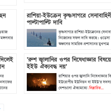
ছেন
রাশিয়া-ইউক্রেন কৃষ্ণসাগরে সেনাবাহিন
পাল্টাপাল্টি দাবি
নওয়াজ
কৃষ্ণসাগরে রাশিয়া-ইউক্রেনের সেনাব
মঙ্গলবার
নিজেদের সফল দাবি করছে। ওডেসা
অঞ্চলের সামরিক প্রশাসনের মুখপাত্র
বিস্তারিত...
 দিলেই
‘রুশ জ্বালানির ওপর নিষেধাজ্ঞার বিষয়ে
ান
ইইউ ঐক্যবদ্ধ নয়’
নের
রাশিয়ার ওপর জ্বালানি নিষেধাজ্ঞার ব
-ইনসাফের
ইউরোপীয় ইউনিয়ন বা ইইউ’র সদস্
খানের
দেশগুলো ঐক্যমত্যে
বিস্তারিত...
»