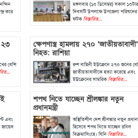
নন্দিন
মঙ্গলবার (১০ ডিসেম্বর) সকাল ১০টা
দ্র করে
দিবসটি উপলক্ষে উপজেলা পরিষদের প
ফটক
বিস্তারিত...
 ২৩
ক্ষেপণাস্ত্র হামলায় ২৭০ ‘জাতীয়তাবাদী’
নিহত: রাশিয়া
খের বেশি
রুশ বাহিনী ইউক্রেনে ২৭০ জনের বে
ারিত...
জাতীয়তাবাদীকে হত্যা করেছে এবং
ইউক্রেনের সামরিক
বিস্তারিত...
েই
শপথ নিতে যাচ্ছেন শ্রীলঙ্কার নতুন
প্রধানমন্ত্রী
ন্ট এবং
অস্থিতিশীল দেশ শ্রীলঙ্কার নতুন প্রধানমন্
 জায়েদ
হিসেবে শপথ নিতে যাচ্ছেন রনিল
বিক্রমাসিংহে। যিনি
বিস্তারিত...