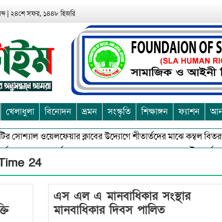
ব্দ
|
২৪শে সফর, ১৪৪৮ হিজরি
খেলাধুলা
বিনোদন
ভ্রমন
সংস্কৃতি
শিক্ষাঙ্গন
ফ্যাশন
আন্
টির সোশ্যাল ওয়েলফেয়ার ক্লাবের উদ্যোগে শীতার্তদের মাঝে কম্বল বিতরণ
জন ও অশুভকে বর্জন করে সত্য,সুন্দরকে বরনে কলাপাড়ায় বৌদ্ধ ধর্মাবলম্বী
 Time 24
এস এল এ মানবাধিকার সংস্থার
্তি
মানবাধিকার দিবস পালিত