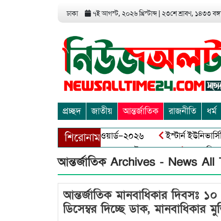
ঢাকা
৭ই আগস্ট, ২০২৬ খ্রিস্টাব্দ
|
২৩শে শ্রাবণ, ১৪৩৩ বঙ্গা
প্রচ্ছদ
জাতীয়
আন্তর্জাতিক
রাজনীতি
ধর্ম
মিডিয়া এন্ড এন্ট্রাপ্রেনিয়র অ্যাওয়ার্ড–২০২৬
ইস্টার্ন ইউনিভার্সি
শিরোনাম
বাঘায় বীর মুক্তিযোদ্ধা আব্দুল খালেক এর ইন্তেকাল
আত্মশুদ্ধি অর্
আন্তর্জাতিক Archives - News All
আন্তর্জাতিক মানবাধিকার দিবসঃ ১০
ডিসেম্বর দিচ্ছে ডাক, মানবাধিকার মুক