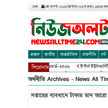
ঢাকা
৬ই আগস্ট, ২০২৬ খ্রিস্টাব্দ
|
২২শে শ্রাবণ, ১৪৩৩ বঙ্গাব
প্রচ্ছদ
জাতীয়
আন্তর্জাতিক
রাজনীতি
ধর্ম
িডিয়া এন্ড এন্ট্রাপ্রেনিয়র অ্যাওয়ার্ড–২০২৬
ইস্টার্ন ইউনিভার্সি
শিরোনাম
াঘায় বীর মুক্তিযোদ্ধা আব্দুল খালেক এর ইন্তেকাল
আত্মশুদ্ধি অর্
অর্থনীতি Archives - News All T
সপ্তাহের ব্যবধানে টাকার মান আর