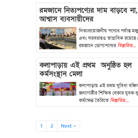
রমজানে নিত্যপণ্যের দাম বাড়বে না,
আশ্বাস ব্যবসায়ীদের
নিত্যপ্রয়োজনীয় পণ্যের পর্যাপ্ত 
এবং সরবরাহও স্বাভাবিক রয়েছে
রমজানে ভোগ্যপণ্যের
বিস্তারিত...
কলাপাড়ায় এই প্রথম অনুষ্ঠিত হল
কর্মসংস্থান মেলা
কলাপাড়ায় এই প্রথম সুবিধা বঞ্চিত 
জনগোষ্ঠীর শিক্ষিত বেকার যুবক-
কর্মক্ষেত্র তৈরিতে
বিস্তারিত...
1
2
Next »