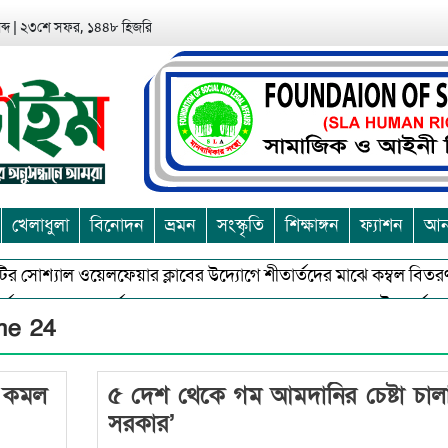
্দ
|
২৩শে সফর, ১৪৪৮ হিজরি
খেলাধুলা
বিনোদন
ভ্রমন
সংস্কৃতি
শিক্ষাঙ্গন
ফ্যাশন
আন্
টির সোশ্যাল ওয়েলফেয়ার ক্লাবের উদ্যোগে শীতার্তদের মাঝে কম্বল বিতরণ
জন ও অশুভকে বর্জন করে সত্য,সুন্দরকে বরনে কলাপাড়ায় বৌদ্ধ ধর্মাবলম্বীদ
ime 24
ো কমল
৫ দেশ থেকে গম আমদানির চেষ্টা চালা
সরকার’