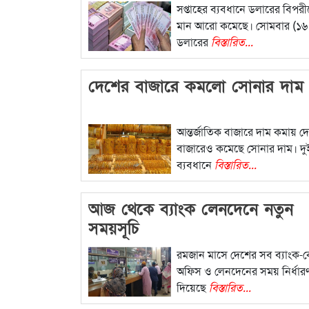
সপ্তাহের ব্যবধানে ডলারের বিপর
মান আরো কমেছে। সোমবার (১৬ 
ডলারের
বিস্তারিত...
দেশের বাজারে কমলো সোনার দাম
আন্তর্জাতিক বাজারে দাম কমায় দ
বাজারেও কমেছে সোনার দাম। দুই
ব্যবধানে
বিস্তারিত...
আজ থেকে ব্যাংক লেনদেনে নতুন
সময়সূচি
রমজান মাসে দেশের সব ব্যাংক-ক
অফিস ও লেনদেনের সময় নির্ধার
দিয়েছে
বিস্তারিত...