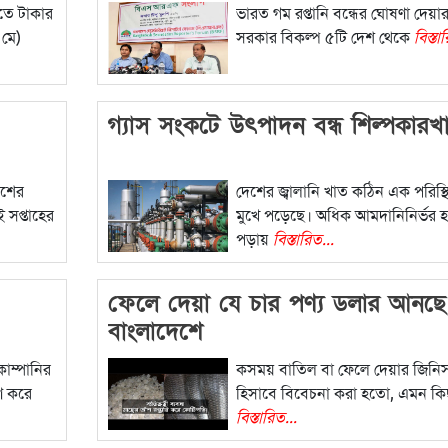
ীতে টাকার
ভারত গম রপ্তানি বন্ধের ঘোষণা দেয়া
মে)
সরকার বিকল্প ৫টি দেশ থেকে
বিস্তা
গ্যাস সংকটে উৎপাদন বন্ধ শিল্পকারখ
েশের
দেশের জ্বালানি খাত কঠিন এক পরিস্থ
 সপ্তাহের
মুখে পড়েছে। অধিক আমদানিনির্ভর 
পড়ায়
বিস্তারিত...
ফেলে দেয়া যে চার পণ্য ডলার আনছে
বাংলাদেশে
োম্পানির
কসময় বাতিল বা ফেলে দেয়ার জিনি
ণ করে
হিসাবে বিবেচনা করা হতো, এমন কিছ
বিস্তারিত...