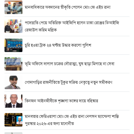
মানবাধিকারে অবদানের স্বীকৃতি পেলেন মোঃ জে এইচ রানা
পদোন্নতি পেয়ে অতিরিক্ত আইজিপি হলেন ঢাকা রেঞ্জের ডিআইজি
রেজাউল করিম মল্লিক
চুরি হওয়া ট্রাক ২৪ ঘণ্টায় উদ্ধার করলো পুলিশ
ভূমি অফিসে দালাল চক্রের দৌরাত্ম্য, ঘুষ ছাড়া মিলছে না সেবা
গোদাগাড়ির রাজনীতিতে টুকুর সক্রিয় নেতৃত্বে নতুন সমীকরণ
তিনজন আইনজীবীকে শৃঙ্খলা ভঙ্গের দায়ে বহিস্কার
মানবতার ফেরিওয়ালা মোঃ জে এইচ রানা নেলসন ম্যান্ডেলা শান্তি
পুরস্কার ২০২৬-এর জন্য মনোনীত