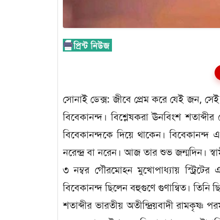
সোনাই ডেক্স: জীবে প্রেম করে যেই জন, সেই জ
বিবেকানন্দ। বিশ্লেষকরা ঊনবিংশ শতাব্দীর শেষ
বিবেকানন্দকে দিয়ে থাকেন। বিবেকানন্দ এর 
নরেন্দ্র বা নরেন। আজ তার শুভ জন্মদিন। স
৩ নম্বর গৌরমোহন মুখোপাধ্যায় স্ট্রিটের এ
বিবেকানন্দ ছিলেন বহুগুণে গুণান্বিত। তিনি 
শতাব্দীর ভারতীয় অতীন্দ্রিয়বাদী রামকৃষ্ণ প