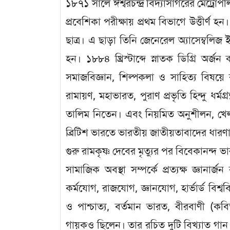
১৮৭১ সালে ঈশ্বরচন্দ্র বিদ্যাসাগরের মেট্রো
প্রবেশিকা পরীক্ষায় প্রথম বিভাগে উত্তীর্ণ হ
ছাত্র। এ ছাড়া তিনি জেনেরেল অ্যাসেম্বলিজ 
হন। ১৮৮৪ খ্রিস্টাব্দে স্নাতক ডিগ্রি অর্জন
সমাজবিজ্ঞান, শিল্পকলা ও সাহিত্য বিষয়
রামায়ণ, মহাভারত, পুরাণ প্রভৃতি হিন্দু ধর্মগ্
তালিম নিতেন। এবং নিয়মিত অনুশীলন, খেল
ব্রিটিশ ভারতে ভারতীয় জাতীয়তাবাদের ধারণাট
গুরু রামকৃষ্ণ দেবের মৃত্যুর পর বিবেকানন্দ
সামাজিক অবস্থা সম্পর্কে প্রত্যক্ষ জ্ঞানার
কর্মযোগ, রাজযোগ, জ্ঞানযোগ, হার্ভার্ড বিশ্বব
ও পাশ্চাত্য, বর্তমান ভারত, বীরবাণী (কব
গায়কও ছিলেন। তার রচিত দুটি বিখ্যাত গান হ