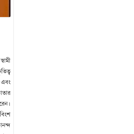
জাবাল-ই-নূর মডেল মাদ্রাসায় ১২তম
বার্ষিক পুরস্কার বিতরণ ও বালিকা
ক্যাম্পাসের শুভ উদ্বোধন
্বামী
তিত্ব
র এবং
কাতার
করেন।
নবিংশ
ানন্দ