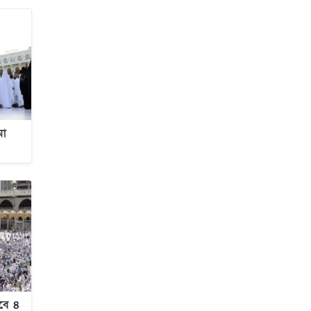
মা
বে ৪