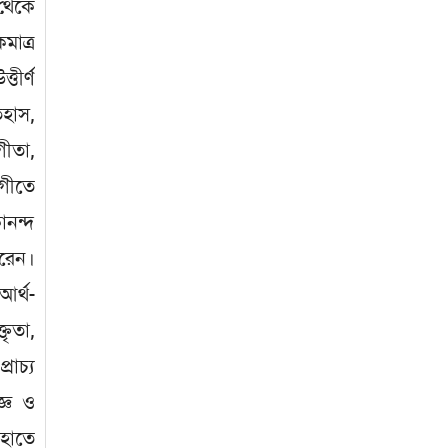
 থেকে
মাত্র
তীর্ণ
িহাস,
গীতা,
ংগীতে
ানন্দ
করেন।
আর্থ-
তৃতা,
রাচ্য
জ্ঞ ও
াহাতে