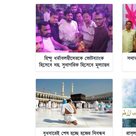
হিন্দু ধর্মাবলম্বীদেরকে ভোটব্যাংক
সনাত
হিসেবে নয়, সুনাগরিক হিসেবে মূল্যায়ন
করে এনসিপি
বুধবারেই শেষ হচ্ছে হজের নিবন্ধন
রাসূ