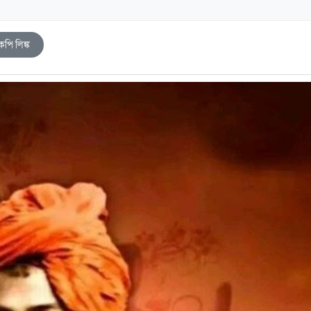
কপি লিঙ্ক