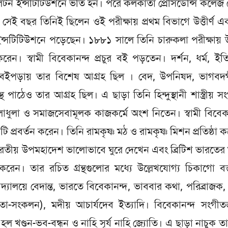
পলিটন ইন্সটিটিউশনে ভর্তি হন। পরে কলকাতা প্রেসিডেন্সি কলেজ
ন। সেই বছর তিনিই ছিলেন ওই পরীক্ষায় প্রথম বিভাগে উত্তীর্ণ এক
ইন্সটিটিউশনে পড়েছেন। ১৮৮১ সালে তিনি চারুকলা পরীক্ষায় উত্
 করেন। স্বামী বিবেকানন্দ প্রচুর বই পড়তেন। দর্শন, ধর্ম, ইত
ে বইপড়ায় তার বিশেষ আগ্রহ ছিল । বেদ, উপনিষদ, ভাগবদ
রন্থ পাঠেও তার আগ্রহ ছিল। এ ছাড়া তিনি হিন্দুস্থানী শাস্ত্রীয় স
াধুলা ও সমাজসেবামূলক কাজকর্মে অংশ নিতেন। স্বামী বিবেক
ি প্রবর্তন করেন। তিনি রামকৃষ্ণ মঠ ও রামকৃষ্ণ মিশন প্রতিষ্ঠা 
 ভারতীয় উপমহাদেশ ভালোভাবে ঘুরে দেখেন এবং ব্রিটিশ ভারতের 
্জন করেন। তার রচিত গ্রন্থগুলোর মধ্যে উল্লেখযোগ্য চিকাগো বক্
িদ্যালয়ে বেদান্ত, ভারতে বিবেকানন্দ, ভাববার কথা, পরিব্রাজক, প্
িতা-সংকলন), মদীয় আচার্যদেব ইত্যাদি। বিবেকানন্দ সংগীত
ল খণ্ডন-ভব-বন্ধন ও নাহি সূর্য নাহি জ্যোতি। এ ছাড়া নাচুক ত