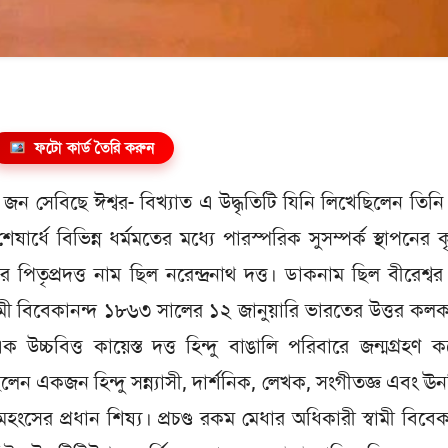
ফটো কার্ড তৈরি করুন
ন সেবিছে ঈশ্বর- বিখ্যাত এ উদ্ধৃতিটি যিনি লিখেছিলেন তিনি স
ার্ধে বিভিন্ন ধর্মমতের মধ্যে পারস্পরিক সুসম্পর্ক স্থাপনের কৃ
পিতৃপ্রদত্ত নাম ছিল নরেন্দ্রনাথ দত্ত। ডাকনাম ছিল বীরেশ্ব
্বামী বিবেকানন্দ ১৮৬৩ সালের ১২ জানুয়ারি ভারতের উত্তর কল
ক উচ্চবিত্ত কায়েস্ত দত্ত হিন্দু বাঙালি পরিবারে জন্মগ্রহণ 
ছিলেন একজন হিন্দু সন্ন্যাসী, দার্শনিক, লেখক, সংগীতজ্ঞ এবং ঊ
রমহংসের প্রধান শিষ্য। প্রচণ্ড রকম মেধার অধিকারী স্বামী বিবেক