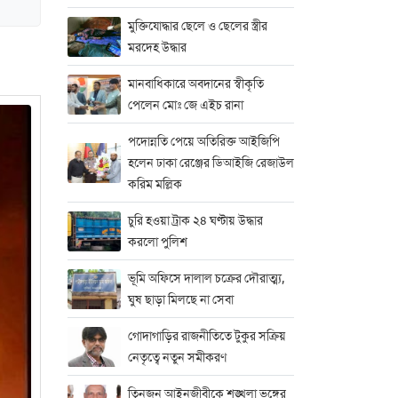
মুক্তিযোদ্ধার ছেলে ও ছেলের স্ত্রীর
মরদেহ উদ্ধার
মানবাধিকারে অবদানের স্বীকৃতি
পেলেন মোঃ জে এইচ রানা
পদোন্নতি পেয়ে অতিরিক্ত আইজিপি
হলেন ঢাকা রেঞ্জের ডিআইজি রেজাউল
করিম মল্লিক
চুরি হওয়া ট্রাক ২৪ ঘণ্টায় উদ্ধার
করলো পুলিশ
ভূমি অফিসে দালাল চক্রের দৌরাত্ম্য,
ঘুষ ছাড়া মিলছে না সেবা
গোদাগাড়ির রাজনীতিতে টুকুর সক্রিয়
নেতৃত্বে নতুন সমীকরণ
তিনজন আইনজীবীকে শৃঙ্খলা ভঙ্গের