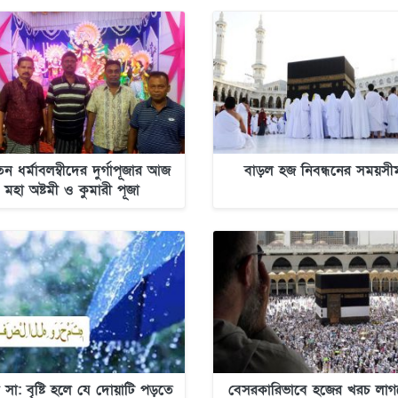
ন ধর্মাবলম্বীদের দুর্গাপূজার আজ
বাড়ল হজ নিবন্ধনের সময়সী
মহা অষ্টমী ও কুমারী পূজা
ল সা: বৃষ্টি হলে যে দোয়াটি পড়তে
বেসরকারিভাবে হজের খরচ লাগ