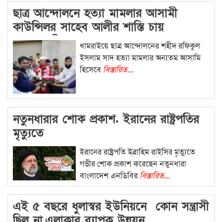
ছাত্র আন্দোলনে হত্যা মামলার আসামী
কাউন্সিলর সাহেব আলীর শাস্তি চায়
এলাকাবাসি
ধামরাইয়ে ছাত্র আন্দোলনের শহীদ রফিকুল
ইসলাম সাদ হত্যা মামলার অন্যতম আসামি
হিসেবে
বিস্তারিত...
নতুনধারার শোক প্রকাশ. ইরানের রাষ্ট্রপতির
মৃত্যুতে
ইরানের রাষ্ট্রপতি ইব্রাহিম রাইসির মৃত্যুতে
গভীর শোক প্রকাশ করেছেন নতুনধারা
বাংলাদেশ এনডিবির
বিস্তারিত...
এই ৫ বছরে ধুলাস্বর ইউনিয়নে কোন সন্ত্রাসী
ছিল না,এলাকার ব্যাপক উন্নয়ন