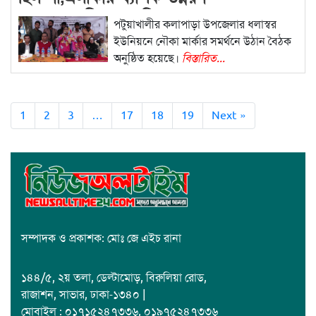
হয়েছে…..মিসেস মহিব
পটুয়াখালীর কলাপাড়া উপজেলার ধলাস্বর
ইউনিয়নে নৌকা মার্কার সমর্থনে উঠান বৈঠক
অনুষ্ঠিত হয়েছে।
বিস্তারিত...
1
2
3
…
17
18
19
Next »
সম্পাদক ও প্রকাশক: মোঃ জে এইচ রানা
১৪৪/৫, ২য় তলা, ডেল্টামোড়, বিরুলিয়া রোড,
রাজাশন, সাভার, ঢাকা-১৩৪০ |
মোবাইল : ০১৭১৫২৪৭৩৩৬, ০১৯৭৫২৪৭৩৩৬