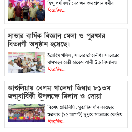
হিন্দু ধর্মাবলম্বীদের অন্যতম প্রধান ধর্মীয়
বিস্তারিত...
সাভার বার্ষিক বিজ্ঞান মেলা ও পুরষ্কার
বিতরণী অনুষ্ঠান হয়েছে।
ইব্রাহিম খলিল , সাভার প্রতিনিধি। সাভারের
ঘাসমহল হাজী হাতেম আলী উচ্চ বিদ্যালয়
বিস্তারিত...
আশুলিয়ায় বেগম খালেদা জিয়ার ৮১তম
জন্মবার্ষিকী উপলক্ষে মিলাদ ও দোয়া
মাহফিল অনুষ্ঠিত হয়েছে
বিশেষ প্রতিনিধি : মুজাহিদ খাঁন কাওছার
শুক্রবার (১৫ আগস্ট) দুপুরে সাভারের কেন্দ্রীয়
বিস্তারিত...