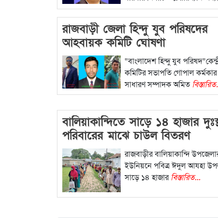
বিস্তারিত...
রাজবাড়ী জেলা হিন্দু যুব পরিষদের
আহবায়ক কমিটি ঘোষণা
“বাংলাদেশ হিন্দু যুব পরিষদ”কেন্দ্
কমিটির সভাপতি গোপাল কর্মকার
সাধারণ সম্পাদক অমিত
বিস্তারিত.
বালিয়াকান্দিতে সাড়ে ১৪ হাজার দুঃস্
পরিবারের মাঝে চাউল বিতরণ
রাজবাড়ীর বালিয়াকান্দি উপজেলা
ইউনিয়নে পবিত্র ঈদুল আযহা উপল
সাড়ে ১৪ হাজার
বিস্তারিত...