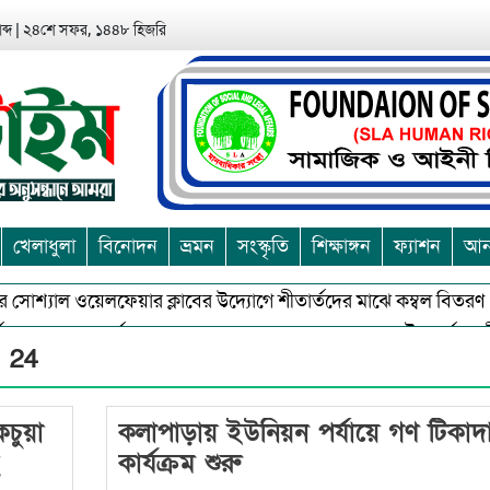
ব্দ
|
২৪শে সফর, ১৪৪৮ হিজরি
খেলাধুলা
বিনোদন
ভ্রমন
সংস্কৃতি
শিক্ষাঙ্গন
ফ্যাশন
আন্
র সোশ্যাল ওয়েলফেয়ার ক্লাবের উদ্যোগে শীতার্তদের মাঝে কম্বল বিতরণ
 ও অশুভকে বর্জন করে সত্য,সুন্দরকে বরনে কলাপাড়ায় বৌদ্ধ ধর্মাবলম্বীদের
e 24
চুয়া
কলাপাড়ায় ইউনিয়ন পর্যায়ে গণ টিকাদ
কার্যক্রম শুরু