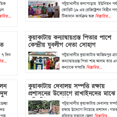
ামিক
পটুয়াখালীর কলাপাড়ায় ইউনিয়ন পর্য
ডেল
কোভিট-১৯ এর রেজিষ্ট্রেশন বিহীন গণ
্তারিত...
টিকাদান কার্যক্রম শুরু
বিস্তারিত...
কুয়াকাটায় কন্যাদ্বায়গ্রস্ত পিতার পাশে
তে
কেন্দ্রীয় যুবলীগ নেতা সোহাগ
ে ৭ দিন
পটুয়াখালীর কুয়াকাটার আজিমপুর গ্রা
িত...
কন্যাদ্বায়গ্রস্ত পিতা শাহ আলম তার 
কন্যাকে সম্প্রতি
বিস্তারিত...
লেন
কুয়াকাটায় দেবালয় সম্পত্তি রক্ষায়
ওদুদ
প্রশাসনের উদ্যোগে রাখাইনদের মাঝে
স্বস্তি-নিউজ অলটাইম
েচ্ছা
পটুয়াখালীর কুয়াকাটায় দেবালয় সম্পত্
দের
রক্ষায় উদ্যোগ নিয়েছে প্রশাসন। গত
যাপক
রবিবার সকালে জেলা
বিস্তারিত...