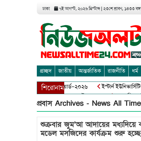
ঢাকা
৭ই আগস্ট, ২০২৬ খ্রিস্টাব্দ
|
২৩শে শ্রাবণ, ১৪৩৩ বঙ্গা
প্রচ্ছদ
জাতীয়
আন্তর্জাতিক
রাজনীতি
ধর্ম
িয়া এন্ড এন্ট্রাপ্রেনিয়র অ্যাওয়ার্ড–২০২৬
ইস্টার্ন ইউনিভার্সিটি
শিরোনাম
ঘায় বীর মুক্তিযোদ্ধা আব্দুল খালেক এর ইন্তেকাল
আত্মশুদ্ধি অর্জন
প্রবাস Archives - News All Tim
শুক্রবার জুম’আ আদায়ের মধ্যদিয়ে ক
মডেল মসজিদের কার্যক্রম শুরু হচ্ছে