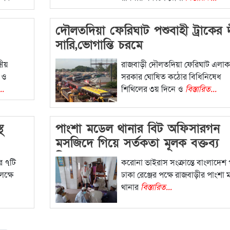
দৌলতদিয়া ফেরিঘাট পশুবাহী ট্রাকের দী
সারি,ভোগান্তি চরমে
রীয়
রাজবাড়ী দৌলতদিয়া ফেরিঘাট এলাক
 ও
সরকার ঘোষিত কঠোর বিধিনিষেধ
..
শি‌থি‌লের ৩য় দিনে ও
বিস্তারিত...
থ
পাংশা মডেল থানার বিট অফিসারগন
মসজিদে গিয়ে সর্তকতা মূলক বক্তব্য
দিচ্ছেন
র ৭টি
করোনা ভাইরাস সংক্রান্তে বাংলাদেশ 
ক্ষে
ঢাকা রেঞ্জের পক্ষে রাজবাড়ীর পাংশা
থানার
বিস্তারিত...