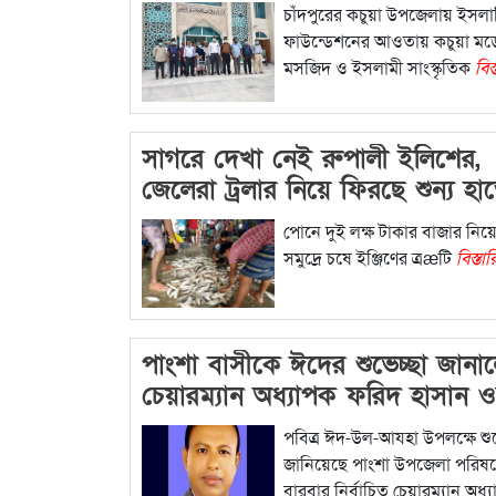
চাঁদপুরের কচুয়া উপজেলায় ইসল
ফাউন্ডেশনের আওতায় কচুয়া ম
মসজিদ ও ইসলামী সাংস্কৃতিক
বিস
সাগরে দেখা নেই রুপালী ইলিশের,
জেলেরা ট্রলার নিয়ে ফিরছে শুন্য হা
পোনে দুই লক্ষ টাকার বাজার নিয়
সমুদ্রে চষে ইঞ্জিণের ত্রæটি
বিস্তার
পাংশা বাসীকে ঈদের শুভেচ্ছা জানা
চেয়ারম্যান অধ্যাপক ফরিদ হাসান 
পবিত্র ঈদ-উল-আযহা উপলক্ষে শুভ
জানিয়েছে পাংশা উপজেলা পরিষ
বারবার নির্বাচিত চেয়ারম্যান অধ্