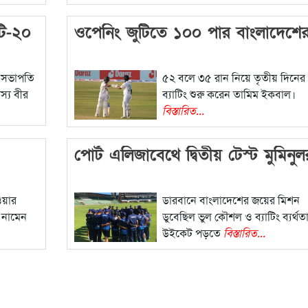
বিস্তারিত...
টি-২০
ওপেনিং জুটিতে ১০০ পার বাংলাদেশে
 সভাপতি
৫২ বলে ৩৫ রান নিয়ে তৃতীয় দিনের
্য বীর
ব্যাটিং শুরু করেন তামিম ইকবাল।
বিস্তারিত...
পোর্ট এলিজাবেথে দ্বিতীয় টেস্ট মুমিনুল
ওয়ার
ডারবানে বাংলাদেশের জয়ের মিশন
ে নামেন
ডুবেছিল ভুল কৌশল ও ব্যাটিং ব্যর্থত
উইকেট পড়তে
বিস্তারিত...