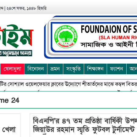
ব্দ
|
২৪শে সফর, ১৪৪৮ হিজরি
খেলাধুলা
বিনোদন
ভ্রমন
সংস্কৃতি
শিক্ষাঙ্গন
ফ্যাশন
আন্
টির সোশ্যাল ওয়েলফেয়ার ক্লাবের উদ্যোগে শীতার্তদের মাঝে কম্বল বিতরণ
জন ও অশুভকে বর্জন করে সত্য,সুন্দরকে বরনে কলাপাড়ায় বৌদ্ধ ধর্মাবলম্বী
ime 24
বিএনপি’র ৪৭ তম প্রতিষ্ঠা বার্ষিকী উপল
ল খেলা
জিয়াউর রহমান স্মৃতি ফুটবল টুর্নামেন্ট