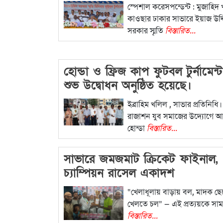
অনুষ্ঠিত
স্পেশাল করেসপন্ডেন্ট : মুজাহিদ 
কাওছার ঢাকার সাভারে ইয়াজ উদ্
সরকার স্মৃতি
বিস্তারিত...
হোন্ডা ও ফ্রিজ কাপ ফুটবল টুর্নামেন
শুভ উদ্বোধন অনুষ্ঠিত হয়েছে।
ইব্রাহিম খলিল , সাভার প্রতিনিধি
রাজাশন যুব সমাজের উদ্যোগে
হোন্ডা
বিস্তারিত...
সাভারে জমজমাট ক্রিকেট ফাইনাল,
চ্যাম্পিয়ন রাসেল একাদশ
“খেলাধূলায় বাড়ায় বল, মাদক ছে
খেলতে চল” — এই প্রত্যয়কে সাম
বিস্তারিত...