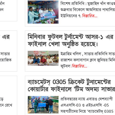
অনুষ্ঠিত
খাঁন
বিশেষ প্রতিনিধি : মুজাহিদ খাঁন কাও
দিন
শুক্রবার বিকেলে আশুলিয়ার পাথালিয়
ইউনিয়নের ৭
বিস্তারিত...
্ট এর
মিনিবার ফুটবল টুর্নামেন্ট আসর-১ এর
ফাইনাল খেলা অনুষ্ঠিত হয়েছে।
। সাভার
ইব্রাহিম খলিল , সাভার প্রতিনিধি সাভ
 আয়োজিত
রাজাশন কলাবাগান ক্লাব জুনিয়র মিন
ফুটবল
বিস্তারিত...
ব্যাচমেটস্ 0305 ক্রিকেট র্টুনামেন্টের
কোয়ার্টার ফাইনালে ‘টিম অদম্য সাভার
ড়ে
প্রতিবছরের ন্যায় এবারও দেশব্যাপী
নে রেখে
এসএসসি-03 ও এইচএসসি -05
সহপাঠীদের নিয়ে ‘ব্যাচমেটস্ 0305