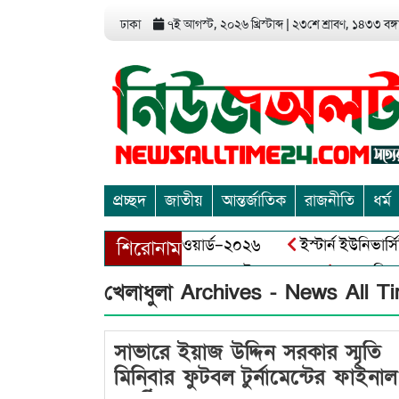
ঢাকা
৭ই আগস্ট, ২০২৬ খ্রিস্টাব্দ
|
২৩শে শ্রাবণ, ১৪৩৩ বঙ্গা
প্রচ্ছদ
জাতীয়
আন্তর্জাতিক
রাজনীতি
ধর্ম
মিডিয়া এন্ড এন্ট্রাপ্রেনিয়র অ্যাওয়ার্ড–২০২৬
ইস্টার্ন ইউনিভার্সি
শিরোনাম
বাঘায় বীর মুক্তিযোদ্ধা আব্দুল খালেক এর ইন্তেকাল
আত্মশুদ্ধি অর্
খেলাধুলা Archives - News All T
সাভারে ইয়াজ উদ্দিন সরকার স্মৃতি
মিনিবার ফুটবল টুর্নামেন্টের ফাইনা