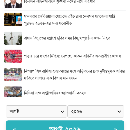
তিনজন আইনজীবীকে শৃঙ্খলা ভঙ্গের দায়ে বহিস্কার
মানবতার ফেরিওয়ালা মোঃ জে এইচ রানা নেলসন ম্যান্ডেলা শান্তি
পুরস্কার ২০২৬-এর জন্য মনোনীত
বাঘায় বিদ্যুতের যন্ত্রাংশ চুরির সময় বিদ্যুৎস্পৃষ্ঠে একজন নিহত
পদ্মার চরে লাশের মিছিল: নেপথ্যে কাকন বাহিনীর অভ্যন্তরীণ কোন্দল
নিষ্পাপ শিশু রামিশা হত্যাকাণ্ডের সঙ্গে জড়িতদের দ্রুত দৃষ্টান্তমূলক শাস্তির
দাবিতে সাভারে এক বিশাল মানববন্ধন
মিডিয়া এন্ড এন্ট্রাপ্রেনিয়র অ্যাওয়ার্ড–২০২৬
র‍্যাবের বিশেষ অভিযান: বিদেশি পিস্তল, গুলি, মাদক ও নগদ অর্থ উদ্ধার,
আটক ২
দুর্নীতি ও অনিয়মের অভিযোগে অভিযুক্ত সাব-রেজিস্ট্রার মো. জাকির
আগষ্ট ২০২৬
«
»