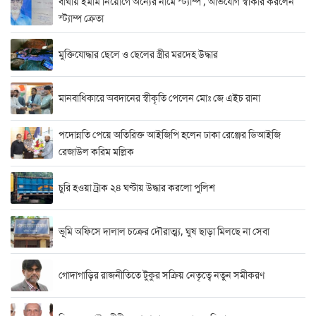
বাঘায় ইমাম নিয়োগে অন্যের নামে স্ট্যাম্প , অভিযোগ স্বীকার করলেন
স্ট্যাম্প ক্রেতা
মুক্তিযোদ্ধার ছেলে ও ছেলের স্ত্রীর মরদেহ উদ্ধার
মানবাধিকারে অবদানের স্বীকৃতি পেলেন মোঃ জে এইচ রানা
পদোন্নতি পেয়ে অতিরিক্ত আইজিপি হলেন ঢাকা রেঞ্জের ডিআইজি
রেজাউল করিম মল্লিক
চুরি হওয়া ট্রাক ২৪ ঘণ্টায় উদ্ধার করলো পুলিশ
ভূমি অফিসে দালাল চক্রের দৌরাত্ম্য, ঘুষ ছাড়া মিলছে না সেবা
গোদাগাড়ির রাজনীতিতে টুকুর সক্রিয় নেতৃত্বে নতুন সমীকরণ