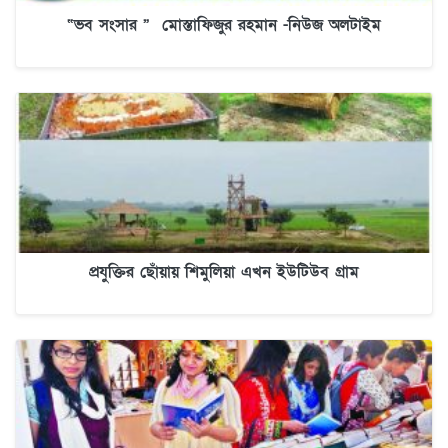
“ভব সংসার ” মোস্তাফিজুর রহমান -নিউজ অলটাইম
প্রযুক্তির ছোঁয়ায় শিমুলিয়া এখন ইউটিউব গ্রাম