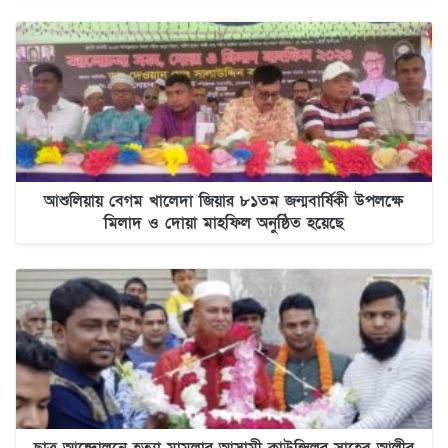
আশুলিয়ায় বেগম খালেদা জিয়ার ৮১তম জন্মবার্ষিকী উপলক্ষে
মিলাদ ও দোয়া মাহফিল অনুষ্ঠিত হয়েছে
ছাত্র আন্দোলনে হত্যা মামলার আসামী কাউন্সিলর সাহেব আলীর