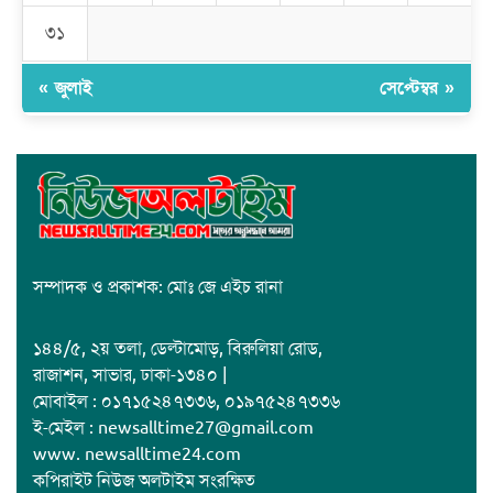
ক্যাম্পাসের শুভ উদ্বোধন
৩১
« জুলাই
সেপ্টেম্বর »
সম্পাদক ও প্রকাশক: মোঃ জে এইচ রানা
১৪৪/৫, ২য় তলা, ডেল্টামোড়, বিরুলিয়া রোড,
রাজাশন, সাভার, ঢাকা-১৩৪০ |
মোবাইল : ০১৭১৫২৪৭৩৩৬, ০১৯৭৫২৪৭৩৩৬
ই-মেইল : newsalltime27@gmail.com
www. newsalltime24.com
কপিরাইট নিউজ অলটাইম সংরক্ষিত