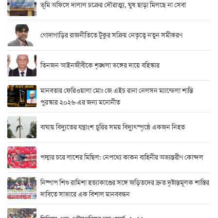
ভূমি অফিসে দালাল চক্রের দৌরাত্ম্য, ঘুষ ছাড়া মিলছে না সেবা
গোদাগাড়ির রাজনীতিতে টুকুর সক্রিয় নেতৃত্বে নতুন সমীকরণ
তিনজন আইনজীবীকে শৃঙ্খলা ভঙ্গের দায়ে বহিস্কার
মানবতার ফেরিওয়ালা মোঃ জে এইচ রানা নেলসন ম্যান্ডেলা শান্তি
পুরস্কার ২০২৬-এর জন্য মনোনীত
বাঘায় বিদ্যুতের যন্ত্রাংশ চুরির সময় বিদ্যুৎস্পৃষ্ঠে একজন নিহত
পদ্মার চরে লাশের মিছিল: নেপথ্যে কাকন বাহিনীর অভ্যন্তরীণ কোন্দল
নিষ্পাপ শিশু রামিশা হত্যাকাণ্ডের সঙ্গে জড়িতদের দ্রুত দৃষ্টান্তমূলক শাস্তির
দাবিতে সাভারে এক বিশাল মানববন্ধন