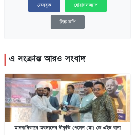
ফেসবুক
হোয়াটসঅ্যাপ
লিঙ্ক কপি
এ সংক্রান্ত আরও সংবাদ
মানবাধিকারে অবদানের স্বীকৃতি পেলেন মোঃ জে এইচ রানা