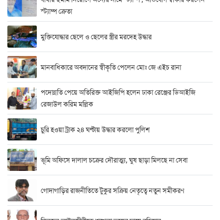
স্ট্যাম্প ক্রেতা
মুক্তিযোদ্ধার ছেলে ও ছেলের স্ত্রীর মরদেহ উদ্ধার
মানবাধিকারে অবদানের স্বীকৃতি পেলেন মোঃ জে এইচ রানা
পদোন্নতি পেয়ে অতিরিক্ত আইজিপি হলেন ঢাকা রেঞ্জের ডিআইজি
রেজাউল করিম মল্লিক
চুরি হওয়া ট্রাক ২৪ ঘণ্টায় উদ্ধার করলো পুলিশ
ভূমি অফিসে দালাল চক্রের দৌরাত্ম্য, ঘুষ ছাড়া মিলছে না সেবা
গোদাগাড়ির রাজনীতিতে টুকুর সক্রিয় নেতৃত্বে নতুন সমীকরণ