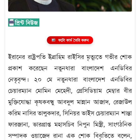
ফটো কার্ড তৈরি করুন
ইরানের রাষ্ট্রপতি ইব্রাহিম রাইসির মৃত্যুতে গভীর শোক
প্রকাশ করেছেন নতুনধারা বাংলাদেশ এনডিবির
নেতৃবৃন্দ। ২০ মে নতুনধারা বাংলাদেশ এনডিবির
চেয়ারম্যান মোমিন মেহেদী, প্রেসিডিয়াম মেম্বার বীর
মুক্তিযোদ্ধা কৃষকবন্ধু আবদুল মান্নান আজাদ, রেজাউল
করিম নাসির তালুকদার, সিনিয়র ভাইস চেয়ারম্যান শান্তা
ফারজানা, ভারপ্রাপ্ত মহাসচিব নিপুন মিস্ত্রী, সাংগঠনিক
সম্পাদক ওয়াজেদ রানা এক শোক বিবৃতিতে বলেন,