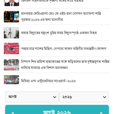
তিনজন আইনজীবীকে শৃঙ্খলা ভঙ্গের দায়ে বহিস্কার
মানবতার ফেরিওয়ালা মোঃ জে এইচ রানা নেলসন ম্যান্ডেলা শান্তি
পুরস্কার ২০২৬-এর জন্য মনোনীত
বাঘায় বিদ্যুতের যন্ত্রাংশ চুরির সময় বিদ্যুৎস্পৃষ্ঠে একজন নিহত
পদ্মার চরে লাশের মিছিল: নেপথ্যে কাকন বাহিনীর অভ্যন্তরীণ কোন্দল
নিষ্পাপ শিশু রামিশা হত্যাকাণ্ডের সঙ্গে জড়িতদের দ্রুত দৃষ্টান্তমূলক শাস্তির
দাবিতে সাভারে এক বিশাল মানববন্ধন
মিডিয়া এন্ড এন্ট্রাপ্রেনিয়র অ্যাওয়ার্ড–২০২৬
র‍্যাবের বিশেষ অভিযান: বিদেশি পিস্তল, গুলি, মাদক ও নগদ অর্থ উদ্ধার,
আটক ২
দুর্নীতি ও অনিয়মের অভিযোগে অভিযুক্ত সাব-রেজিস্ট্রার মো. জাকির
আগষ্ট ২০২৬
«
»