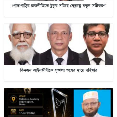
গোদাগাড়ির রাজনীতিতে টুকুর সক্রিয় নেতৃত্বে নতুন সমীকরণ
তিনজন আইনজীবীকে শৃঙ্খলা ভঙ্গের দায়ে বহিস্কার