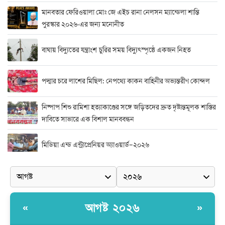
মানবতার ফেরিওয়ালা মোঃ জে এইচ রানা নেলসন ম্যান্ডেলা শান্তি
পুরস্কার ২০২৬-এর জন্য মনোনীত
বাঘায় বিদ্যুতের যন্ত্রাংশ চুরির সময় বিদ্যুৎস্পৃষ্ঠে একজন নিহত
পদ্মার চরে লাশের মিছিল: নেপথ্যে কাকন বাহিনীর অভ্যন্তরীণ কোন্দল
নিষ্পাপ শিশু রামিশা হত্যাকাণ্ডের সঙ্গে জড়িতদের দ্রুত দৃষ্টান্তমূলক শাস্তির
দাবিতে সাভারে এক বিশাল মানববন্ধন
মিডিয়া এন্ড এন্ট্রাপ্রেনিয়র অ্যাওয়ার্ড–২০২৬
র‍্যাবের বিশেষ অভিযান: বিদেশি পিস্তল, গুলি, মাদক ও নগদ অর্থ উদ্ধার,
আটক ২
দুর্নীতি ও অনিয়মের অভিযোগে অভিযুক্ত সাব-রেজিস্ট্রার মো. জাকির
আগষ্ট ২০২৬
«
»
হোসেন