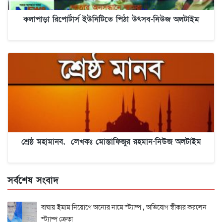
কলাপাড়া রিপোর্টার্স ইউনিটিতে পিঠা উৎসব-নিউজ অলটাইম
শ্রেষ্ঠ মহামানব, লেখকঃ মোস্তাফিজুর রহমান-নিউজ অলটাইম
সর্বশেষ সংবাদ
বাঘায় ইমাম নিয়োগে অন্যের নামে স্ট্যাম্প , অভিযোগ স্বীকার করলেন
স্ট্যাম্প ক্রেতা