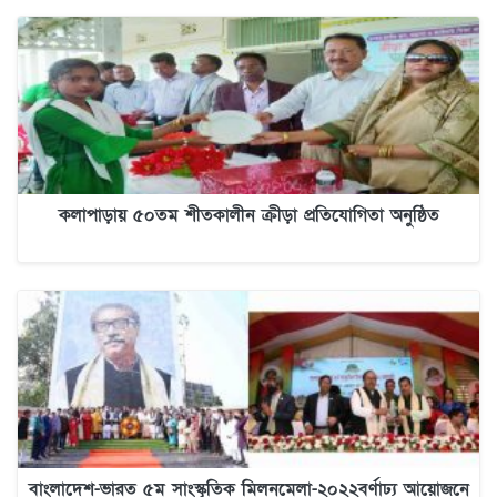
কলাপাড়ায় ৫০তম শীতকালীন ক্রীড়া প্রতিযোগিতা অনুষ্ঠিত
বাংলাদেশ-ভারত ৫ম সাংস্কৃতিক মিলনমেলা-২০২২বর্ণাঢ্য আয়োজনে