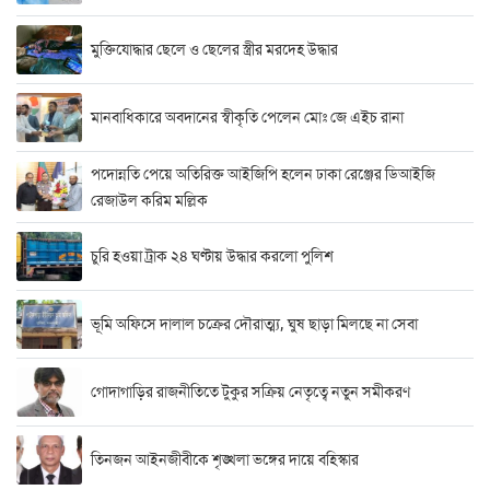
মুক্তিযোদ্ধার ছেলে ও ছেলের স্ত্রীর মরদেহ উদ্ধার
মানবাধিকারে অবদানের স্বীকৃতি পেলেন মোঃ জে এইচ রানা
পদোন্নতি পেয়ে অতিরিক্ত আইজিপি হলেন ঢাকা রেঞ্জের ডিআইজি
রেজাউল করিম মল্লিক
চুরি হওয়া ট্রাক ২৪ ঘণ্টায় উদ্ধার করলো পুলিশ
ভূমি অফিসে দালাল চক্রের দৌরাত্ম্য, ঘুষ ছাড়া মিলছে না সেবা
গোদাগাড়ির রাজনীতিতে টুকুর সক্রিয় নেতৃত্বে নতুন সমীকরণ
তিনজন আইনজীবীকে শৃঙ্খলা ভঙ্গের দায়ে বহিস্কার