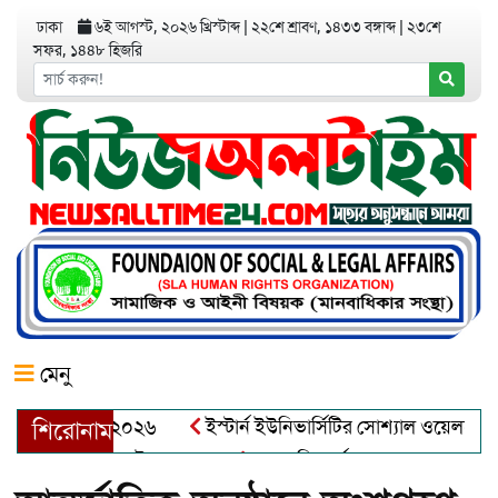
ঢাকা
৬ই আগস্ট, ২০২৬ খ্রিস্টাব্দ
|
২২শে শ্রাবণ, ১৪৩৩ বঙ্গাব্দ
|
২৩শে
সফর, ১৪৪৮ হিজরি
মেনু
র অ্যাওয়ার্ড–২০২৬
ইস্টার্ন ইউনিভার্সিটির সোশ্যাল ওয়েলফেয়ার ক্ল
শিরোনাম
্দুল খালেক এর ইন্তেকাল
আত্মশুদ্ধি অর্জন ও অশুভকে বর্জন করে সত্