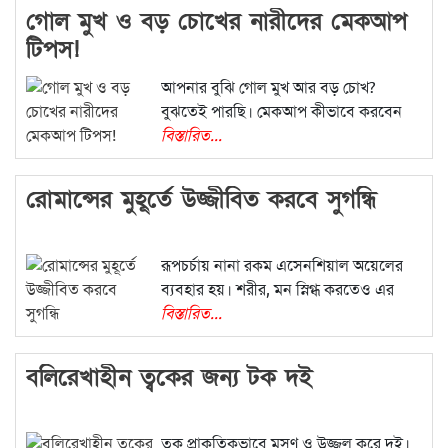
গোল মুখ ও বড় চোখের নারীদের মেকআপ
টিপস!
আপনার বুঝি গোল মুখ আর বড় চোখ?
বুঝতেই পারছি। মেকআপ কীভাবে করবেন
বিস্তারিত...
রোমান্সের মুহূর্তে উজ্জীবিত করবে সুগন্ধি
রূপচর্চায় নানা রকম এসেনশিয়াল অয়েলের
ব্যবহার হয়। শরীর, মন স্নিগ্ধ করতেও এর
বিস্তারিত...
বলিরেখাহীন ত্বকের জন্য টক দই
ত্বক প্রাকৃতিকভাবে মসৃণ ও উজ্জ্বল করে দই।