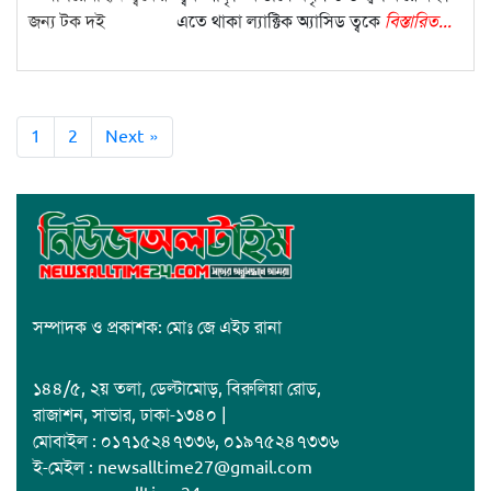
এতে থাকা ল্যাক্টিক অ্যাসিড ত্বকে
বিস্তারিত...
1
2
Next »
সম্পাদক ও প্রকাশক: মোঃ জে এইচ রানা
১৪৪/৫, ২য় তলা, ডেল্টামোড়, বিরুলিয়া রোড,
রাজাশন, সাভার, ঢাকা-১৩৪০ |
মোবাইল : ০১৭১৫২৪৭৩৩৬, ০১৯৭৫২৪৭৩৩৬
ই-মেইল : newsalltime27@gmail.com