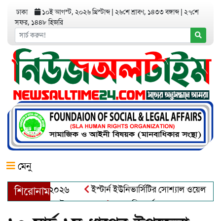
ঢাকা
১০ই আগস্ট, ২০২৬ খ্রিস্টাব্দ
|
২৬শে শ্রাবণ, ১৪৩৩ বঙ্গাব্দ
|
২৭শে
সফর, ১৪৪৮ হিজরি
মেনু
র অ্যাওয়ার্ড–২০২৬
ইস্টার্ন ইউনিভার্সিটির সোশ্যাল ওয়েলফেয়ার ক্ল
শিরোনাম
্দুল খালেক এর ইন্তেকাল
আত্মশুদ্ধি অর্জন ও অশুভকে বর্জন করে সত্