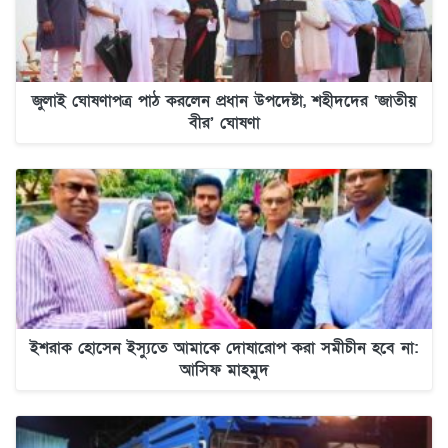
জুলাই ঘোষণাপত্র পাঠ করলেন প্রধান উপদেষ্টা, শহীদদের ‘জাতীয়
বীর’ ঘোষণা
ইশরাক হোসেন ইস্যুতে আমাকে দোষারোপ করা সমীচীন হবে না:
আসিফ মাহমুদ