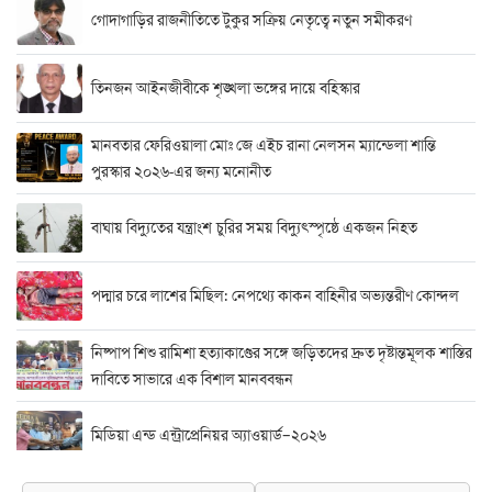
গোদাগাড়ির রাজনীতিতে টুকুর সক্রিয় নেতৃত্বে নতুন সমীকরণ
তিনজন আইনজীবীকে শৃঙ্খলা ভঙ্গের দায়ে বহিস্কার
মানবতার ফেরিওয়ালা মোঃ জে এইচ রানা নেলসন ম্যান্ডেলা শান্তি
পুরস্কার ২০২৬-এর জন্য মনোনীত
বাঘায় বিদ্যুতের যন্ত্রাংশ চুরির সময় বিদ্যুৎস্পৃষ্ঠে একজন নিহত
পদ্মার চরে লাশের মিছিল: নেপথ্যে কাকন বাহিনীর অভ্যন্তরীণ কোন্দল
নিষ্পাপ শিশু রামিশা হত্যাকাণ্ডের সঙ্গে জড়িতদের দ্রুত দৃষ্টান্তমূলক শাস্তির
দাবিতে সাভারে এক বিশাল মানববন্ধন
মিডিয়া এন্ড এন্ট্রাপ্রেনিয়র অ্যাওয়ার্ড–২০২৬
র‍্যাবের বিশেষ অভিযান: বিদেশি পিস্তল, গুলি, মাদক ও নগদ অর্থ উদ্ধার,