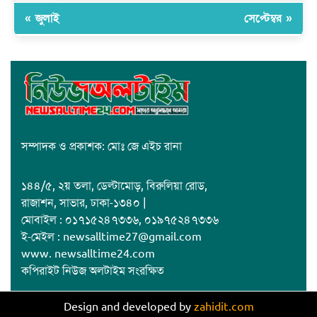
« জুলাই
সেপ্টেম্বর »
সম্পাদক ও প্রকাশক: মোঃ জে এইচ রানা
১৪৪/৫, ২য় তলা, ডেল্টামোড়, বিরুলিয়া রোড,
রাজাশন, সাভার, ঢাকা-১৩৪০ |
মোবাইল : ০১৭১৫২৪৭৩৩৬, ০১৯৭৫২৪৭৩৩৬
ই-মেইল : newsalltime27@gmail.com
www. newsalltime24.com
কপিরাইট নিউজ অলটাইম সংরক্ষিত
Design and developed by
zahidit.com