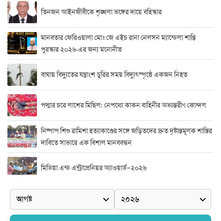
তিনজন আইনজীবীকে শৃঙ্খলা ভঙ্গের দায়ে বহিস্কার
মানবতার ফেরিওয়ালা মোঃ জে এইচ রানা নেলসন ম্যান্ডেলা শান্তি
পুরস্কার ২০২৬-এর জন্য মনোনীত
বাঘায় বিদ্যুতের যন্ত্রাংশ চুরির সময় বিদ্যুৎস্পৃষ্ঠে একজন নিহত
পদ্মার চরে লাশের মিছিল: নেপথ্যে কাকন বাহিনীর অভ্যন্তরীণ কোন্দল
নিষ্পাপ শিশু রামিশা হত্যাকাণ্ডের সঙ্গে জড়িতদের দ্রুত দৃষ্টান্তমূলক শাস্তির
দাবিতে সাভারে এক বিশাল মানববন্ধন
মিডিয়া এন্ড এন্ট্রাপ্রেনিয়র অ্যাওয়ার্ড–২০২৬
র‍্যাবের বিশেষ অভিযান: বিদেশি পিস্তল, গুলি, মাদক ও নগদ অর্থ উদ্ধার,
আটক ২